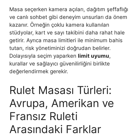
Masa seçerken kamera açıları, dağıtım şeffaflığı
ve canlı sohbet gibi deneyim unsurları da önem
kazanır. Örneğin çoklu kamera kullanılan
stüdyolar, kart ve sayı takibini daha rahat hale
getirir. Ayrıca masa limitleri ile minimum bahis
tutarı, risk yönetiminizi doğrudan belirler.
Dolayısıyla seçim yaparken
limit uyumu
,
kurallar ve sağlayıcı güvenilirliğini birlikte
değerlendirmek gerekir.
Rulet Masası Türleri:
Avrupa, Amerikan ve
Fransız Ruleti
Arasındaki Farklar