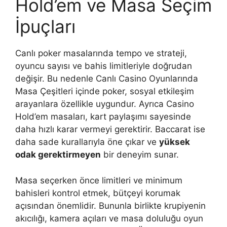
Hold’em ve Masa Seçim
İpuçları
Canlı poker masalarında tempo ve strateji,
oyuncu sayısı ve bahis limitleriyle doğrudan
değişir. Bu nedenle Canlı Casino Oyunlarında
Masa Çeşitleri içinde poker, sosyal etkileşim
arayanlara özellikle uygundur. Ayrıca Casino
Hold’em masaları, kart paylaşımı sayesinde
daha hızlı karar vermeyi gerektirir. Baccarat ise
daha sade kurallarıyla öne çıkar ve
yüksek
odak gerektirmeyen
bir deneyim sunar.
Masa seçerken önce limitleri ve minimum
bahisleri kontrol etmek, bütçeyi korumak
açısından önemlidir. Bununla birlikte krupiyenin
akıcılığı, kamera açıları ve masa doluluğu oyun