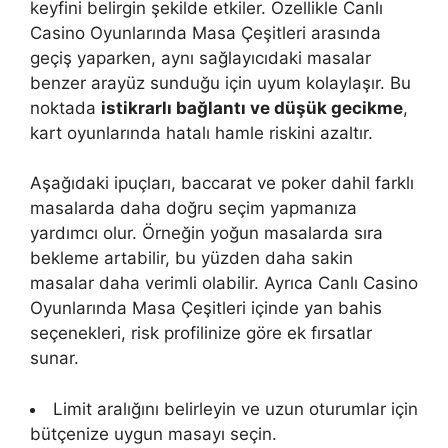
keyfini belirgin şekilde etkiler. Özellikle Canlı
Casino Oyunlarında Masa Çeşitleri arasında
geçiş yaparken, aynı sağlayıcıdaki masalar
benzer arayüz sunduğu için uyum kolaylaşır. Bu
noktada
istikrarlı bağlantı ve düşük gecikme
,
kart oyunlarında hatalı hamle riskini azaltır.
Aşağıdaki ipuçları, baccarat ve poker dahil farklı
masalarda daha doğru seçim yapmanıza
yardımcı olur. Örneğin yoğun masalarda sıra
bekleme artabilir, bu yüzden daha sakin
masalar daha verimli olabilir. Ayrıca Canlı Casino
Oyunlarında Masa Çeşitleri içinde yan bahis
seçenekleri, risk profilinize göre ek fırsatlar
sunar.
Limit aralığını belirleyin ve uzun oturumlar için
bütçenize uygun masayı seçin.