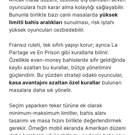
oyunculara hızlı karar alma kolaylığı sağlayabilir.
Bununla birlikte bazı canlı masalarda
yüksek
limitli bahis aralıkları
sunulması, risk iştahı
yüksek oyuncuları cezbedebilir.
Fransız ruleti, tek sıfırlı yapıyı korur; ayrıca La
Partage ve En Prison gibi kurallarla bilinir.
Özellikle even-money bahislerde sıfır geldiğinde
kaybı azaltan bu kurallar, bütçe yönetimini
güçlendirir. Bu yüzden strateji odaklı oyuncular,
kasa avantajını azaltan özel kurallar
bulunan
masalara daha sık yönelir.
Seçim yaparken teker türüne ek olarak
minimum-maksimum limitler, bahis alanı
tasarımı ve masa hızını birlikte değerlendirmek
gerekir. Örneğin mobil ekranda Amerikan düzeni