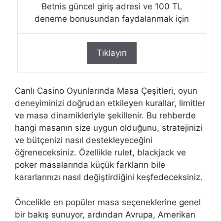
Betnis güncel giriş adresi ve 100 TL
deneme bonusundan faydalanmak için
Tıklayın
Canlı Casino Oyunlarında Masa Çeşitleri, oyun
deneyiminizi doğrudan etkileyen kurallar, limitler
ve masa dinamikleriyle şekillenir. Bu rehberde
hangi masanın size uygun olduğunu, stratejinizi
ve bütçenizi nasıl destekleyeceğini
öğreneceksiniz. Özellikle rulet, blackjack ve
poker masalarında küçük farkların bile
kararlarınızı nasıl değiştirdiğini keşfedeceksiniz.
Öncelikle en popüler masa seçeneklerine genel
bir bakış sunuyor, ardından Avrupa, Amerikan