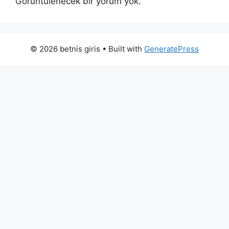
Görüntülenecek bir yorum yok.
© 2026 betnis giris
• Built with
GeneratePress