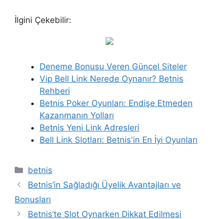
İlgini Çekebilir:
Deneme Bonusu Veren Güncel Siteler
Vip Bell Link Nerede Oynanır? Betnis
Rehberi
Betnis Poker Oyunları: Endişe Etmeden
Kazanmanın Yolları
Betnis Yeni Link Adresleri
Bell Link Slotları: Betnis'in En İyi Oyunları
Kategoriler
betnis
Betnis’in Sağladığı Üyelik Avantajları ve
Bonusları
Betnis’te Slot Oynarken Dikkat Edilmesi