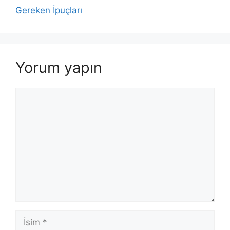
Gereken İpuçları
Yorum yapın
Yorum
İsim