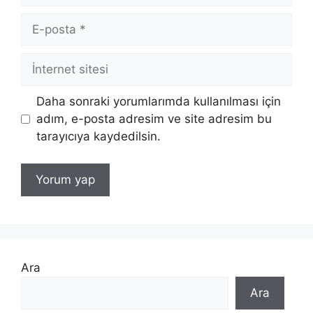
E-
posta
İnternet
sitesi
Daha sonraki yorumlarımda kullanılması için
adım, e-posta adresim ve site adresim bu
tarayıcıya kaydedilsin.
Ara
Ara