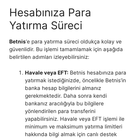
Hesabınıza Para
Yatırma Süreci
Betnis
‘e para yatırma süreci oldukça kolay ve
güvenlidir. Bu işlemi tamamlamak için aşağıda
belirtilen adımları izleyebilirsiniz:
Havale veya EFT:
Betnis hesabınıza para
yatırmak istediğinizde, öncelikle Betnis’in
banka hesap bilgilerini almanız
gerekmektedir. Daha sonra kendi
bankanız aracılığıyla bu bilgilere
yönlendirilen para transferini
yapabilirsiniz. Havale veya EFT işlemi ile
minimum ve maksimum yatırma limitleri
hakkında bilgi almak için canlı destek