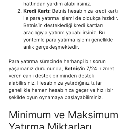
hattından yardım alabilirsiniz.
Kredi Kartı:
Betnis hesabınıza kredi kartı
ile para yatırma işlemi de oldukça hızlıdır.
Betnis’in desteklediği kredi kartları
aracılığıyla yatırım yapabilirsiniz. Bu
yöntemle para yatırma işlemi genellikle
anlık gerçekleşmektedir.
Para yatırma sürecinde herhangi bir sorun
yaşamanız durumunda,
Betnis
‘in 7/24 hizmet
veren canlı destek biriminden destek
alabilirsiniz. Hesabınıza yatırdığınız tutar
genellikle hemen hesabınıza geçer ve hızlı bir
şekilde oyun oynamaya başlayabilirsiniz.
Minimum ve Maksimum
Yatırma Miktarları