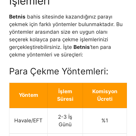
İşlemleri
Betnis
bahis sitesinde kazandığınız parayı
çekmek için farklı yöntemler bulunmaktadır. Bu
yöntemler arasından size en uygun olanı
seçerek kolayca para çekme işlemlerinizi
gerçekleştirebilirsiniz. İşte
Betnis
‘ten para
çekme yöntemleri ve süreçleri:
Para Çekme Yöntemleri:
İşlem
Komisyon
Yöntem
Süresi
Ücreti
2-3 İş
Havale/EFT
%1
Günü