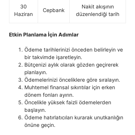
30
Nakit akışının
Cepbank
Haziran
düzenlendiği tarih
Etkin Planlama İçin Adımlar
Ödeme tarihlerinizi önceden belirleyin ve
bir takvimde işaretleyin.
Bütçenizi aylık olarak gözden geçirerek
planlayın.
Ödemelerinizi önceliklere göre sıralayın.
Muhtemel finansal sıkıntılar için erken
dönem fonları ayırın.
Öncelikle yüksek faizli ödemelerden
başlayın.
Ödeme hatırlatıcıları kurarak unutkanlığın
önüne geçin.