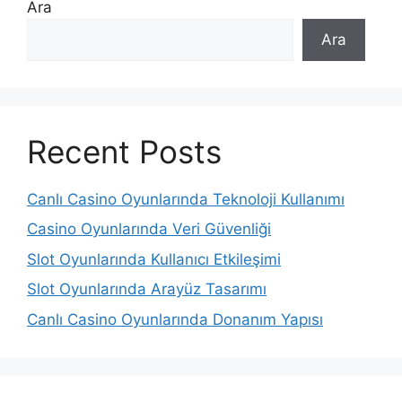
Ara
Ara
Recent Posts
Canlı Casino Oyunlarında Teknoloji Kullanımı
Casino Oyunlarında Veri Güvenliği
Slot Oyunlarında Kullanıcı Etkileşimi
Slot Oyunlarında Arayüz Tasarımı
Canlı Casino Oyunlarında Donanım Yapısı