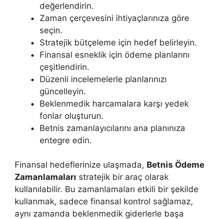
değerlendirin.
Zaman çerçevesini ihtiyaçlarınıza göre
seçin.
Stratejik bütçeleme için hedef belirleyin.
Finansal esneklik için ödeme planlarını
çeşitlendirin.
Düzenli incelemelerle planlarınızı
güncelleyin.
Beklenmedik harcamalara karşı yedek
fonlar oluşturun.
Betnis zamanlayıcılarını ana planınıza
entegre edin.
Finansal hedeflerinize ulaşmada,
Betnis Ödeme
Zamanlamaları
stratejik bir araç olarak
kullanılabilir. Bu zamanlamaları etkili bir şekilde
kullanmak, sadece finansal kontrol sağlamaz,
aynı zamanda beklenmedik giderlerle başa