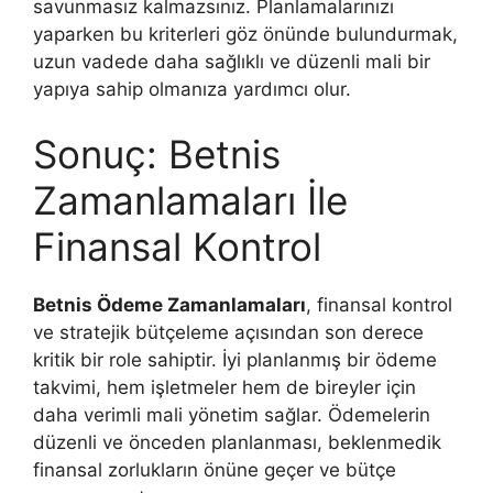
savunmasız kalmazsınız. Planlamalarınızı
yaparken bu kriterleri göz önünde bulundurmak,
uzun vadede daha sağlıklı ve düzenli mali bir
yapıya sahip olmanıza yardımcı olur.
Sonuç: Betnis
Zamanlamaları İle
Finansal Kontrol
Betnis Ödeme Zamanlamaları
, finansal kontrol
ve stratejik bütçeleme açısından son derece
kritik bir role sahiptir. İyi planlanmış bir ödeme
takvimi, hem işletmeler hem de bireyler için
daha verimli mali yönetim sağlar. Ödemelerin
düzenli ve önceden planlanması, beklenmedik
finansal zorlukların önüne geçer ve bütçe