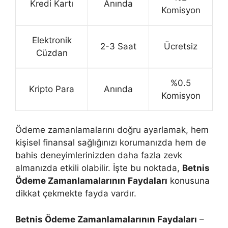
Kredi Kartı
Anında
Komisyon
Elektronik
2-3 Saat
Ücretsiz
Cüzdan
%0.5
Kripto Para
Anında
Komisyon
Ödeme zamanlamalarını doğru ayarlamak, hem
kişisel finansal sağlığınızı korumanızda hem de
bahis deneyimlerinizden daha fazla zevk
almanızda etkili olabilir. İşte bu noktada,
Betnis
Ödeme Zamanlamalarının Faydaları
konusuna
dikkat çekmekte fayda vardır.
Betnis Ödeme Zamanlamalarının Faydaları
–