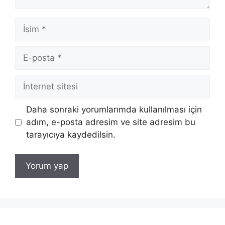
İsim
E-
posta
İnternet
sitesi
Daha sonraki yorumlarımda kullanılması için
adım, e-posta adresim ve site adresim bu
tarayıcıya kaydedilsin.