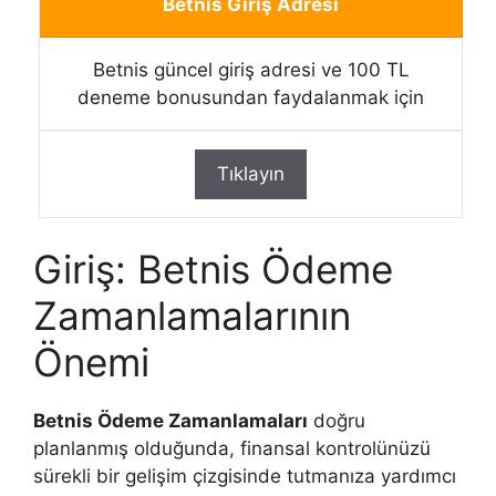
Betnis Giriş Adresi
Betnis güncel giriş adresi ve 100 TL
deneme bonusundan faydalanmak için
Tıklayın
Giriş: Betnis Ödeme
Zamanlamalarının
Önemi
Betnis Ödeme Zamanlamaları
doğru
planlanmış olduğunda, finansal kontrolünüzü
sürekli bir gelişim çizgisinde tutmanıza yardımcı