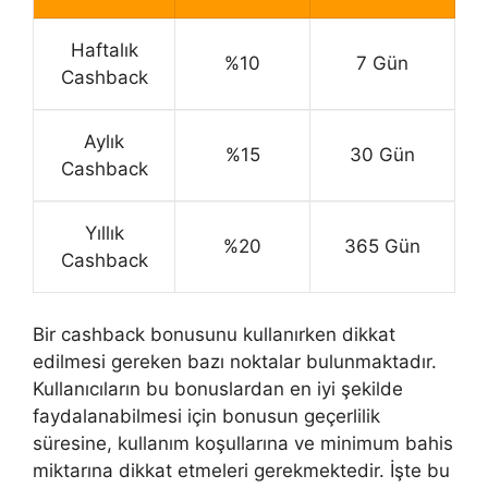
Haftalık
%10
7 Gün
Cashback
Aylık
%15
30 Gün
Cashback
Yıllık
%20
365 Gün
Cashback
Bir cashback bonusunu kullanırken dikkat
edilmesi gereken bazı noktalar bulunmaktadır.
Kullanıcıların bu bonuslardan en iyi şekilde
faydalanabilmesi için bonusun geçerlilik
süresine, kullanım koşullarına ve minimum bahis
miktarına dikkat etmeleri gerekmektedir. İşte bu