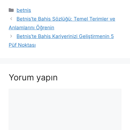
Kategoriler
betnis
Betnis’te Bahis Sözlüğü: Temel Terimler ve
Anlamlarını Öğrenin
Betnis’te Bahis Kariyerinizi Geliştirmenin 5
Püf Noktası
Yorum yapın
Yorum