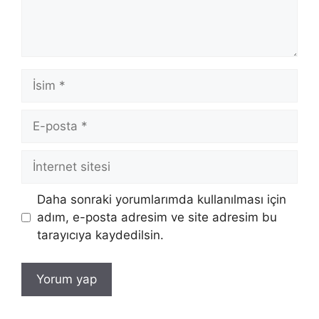
İsim
E-
posta
İnternet
sitesi
Daha sonraki yorumlarımda kullanılması için
adım, e-posta adresim ve site adresim bu
tarayıcıya kaydedilsin.