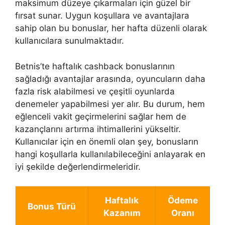
maksimum düzeye çıkarmaları için güzel bir
fırsat sunar. Uygun koşullara ve avantajlara
sahip olan bu bonuslar, her hafta düzenli olarak
kullanıcılara sunulmaktadır.
Betnis’te haftalık cashback bonuslarının
sağladığı avantajlar arasında, oyuncuların daha
fazla risk alabilmesi ve çeşitli oyunlarda
denemeler yapabilmesi yer alır. Bu durum, hem
eğlenceli vakit geçirmelerini sağlar hem de
kazançlarını artırma ihtimallerini yükseltir.
Kullanıcılar için en önemli olan şey, bonusların
hangi koşullarla kullanılabileceğini anlayarak en
iyi şekilde değerlendirmeleridir.
Haftalık
Ödeme
Bonus Türü
Kazanım
Oranı