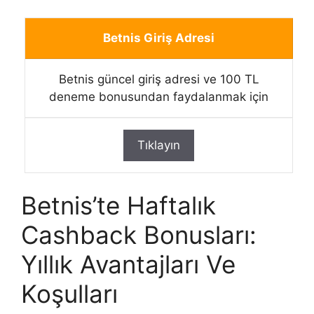
Betnis Giriş Adresi
Betnis güncel giriş adresi ve 100 TL
deneme bonusundan faydalanmak için
Tıklayın
Betnis’te Haftalık
Cashback Bonusları:
Yıllık Avantajları Ve
Koşulları