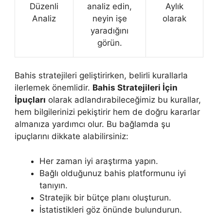
Düzenli
analiz edin,
Aylık
Analiz
neyin işe
olarak
yaradığını
görün.
Bahis stratejileri geliştirirken, belirli kurallarla
ilerlemek önemlidir.
Bahis Stratejileri İçin
İpuçları
olarak adlandırabileceğimiz bu kurallar,
hem bilgilerinizi pekiştirir hem de doğru kararlar
almanıza yardımcı olur. Bu bağlamda şu
ipuçlarını dikkate alabilirsiniz:
Her zaman iyi araştırma yapın.
Bağlı olduğunuz bahis platformunu iyi
tanıyın.
Stratejik bir bütçe planı oluşturun.
İstatistikleri göz önünde bulundurun.