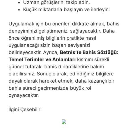
Uzman görüşlerini takip edin.
Küçük miktarlarla başlayın ve ilerleyin.
Uygulamak için bu önerileri dikkate almak, bahis
deneyiminizi geliştirmenizi sağlayacaktır. Daha
önce öğrenilmiş bilgilerin pratikte nasıl
uygulanacağı sizin başarı seviyenizi
belirleyecektir. Ayrıca,
Betnis’te Bahis Sözlüğü:
Temel Terimler ve Anlamları
kısmını sürekli
güncel tutarak, bahis dinamiklerine hakim
olabilirsiniz. Sonuç olarak, edindiğiniz bilgilere
dayalı olarak hareket etmek, daha kazançlı bir
bahis süreci geçirmenizde büyük rol
oynayacaktır.
İlgini Çekebilir: