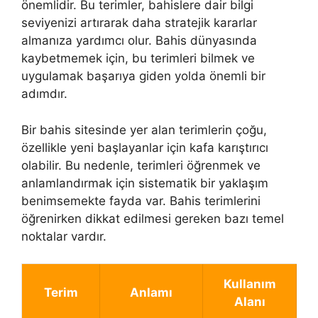
önemlidir. Bu terimler, bahislere dair bilgi
seviyenizi artırarak daha stratejik kararlar
almanıza yardımcı olur. Bahis dünyasında
kaybetmemek için, bu terimleri bilmek ve
uygulamak başarıya giden yolda önemli bir
adımdır.
Bir bahis sitesinde yer alan terimlerin çoğu,
özellikle yeni başlayanlar için kafa karıştırıcı
olabilir. Bu nedenle, terimleri öğrenmek ve
anlamlandırmak için sistematik bir yaklaşım
benimsemekte fayda var. Bahis terimlerini
öğrenirken dikkat edilmesi gereken bazı temel
noktalar vardır.
Kullanım
Terim
Anlamı
Alanı