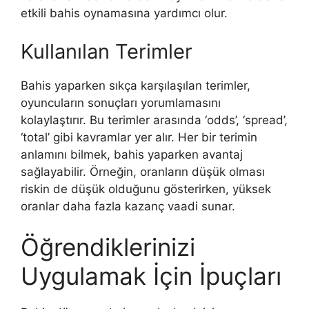
etkili bahis oynamasına yardımcı olur.
Kullanılan Terimler
Bahis yaparken sıkça karşılaşılan terimler,
oyuncuların sonuçları yorumlamasını
kolaylaştırır. Bu terimler arasında ‘odds’, ‘spread’,
‘total’ gibi kavramlar yer alır. Her bir terimin
anlamını bilmek, bahis yaparken avantaj
sağlayabilir. Örneğin, oranların düşük olması
riskin de düşük olduğunu gösterirken, yüksek
oranlar daha fazla kazanç vaadi sunar.
Öğrendiklerinizi
Uygulamak İçin İpuçları