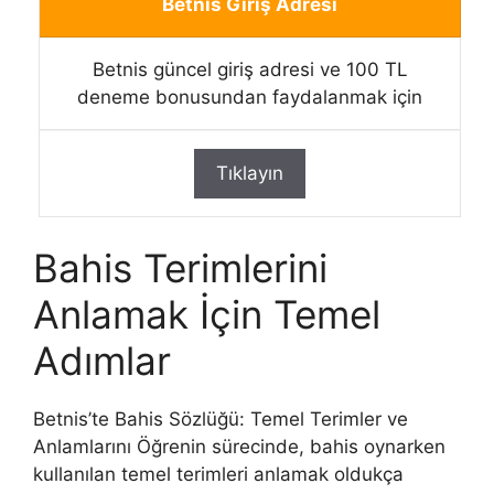
Betnis Giriş Adresi
Betnis güncel giriş adresi ve 100 TL
deneme bonusundan faydalanmak için
Tıklayın
Bahis Terimlerini
Anlamak İçin Temel
Adımlar
Betnis’te Bahis Sözlüğü: Temel Terimler ve
Anlamlarını Öğrenin sürecinde, bahis oynarken
kullanılan temel terimleri anlamak oldukça