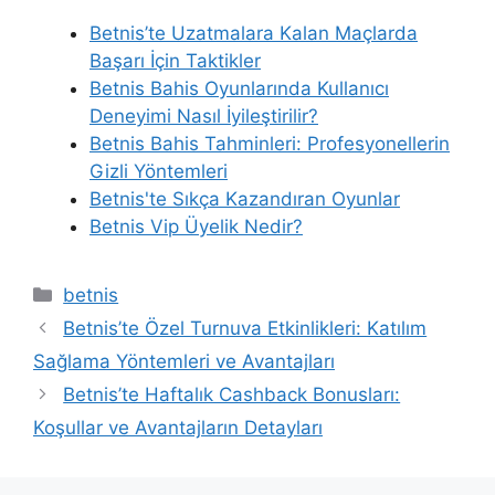
Betnis’te Uzatmalara Kalan Maçlarda
Başarı İçin Taktikler
Betnis Bahis Oyunlarında Kullanıcı
Deneyimi Nasıl İyileştirilir?
Betnis Bahis Tahminleri: Profesyonellerin
Gizli Yöntemleri
Betnis'te Sıkça Kazandıran Oyunlar
Betnis Vip Üyelik Nedir?
Kategoriler
betnis
Betnis’te Özel Turnuva Etkinlikleri: Katılım
Sağlama Yöntemleri ve Avantajları
Betnis’te Haftalık Cashback Bonusları:
Koşullar ve Avantajların Detayları