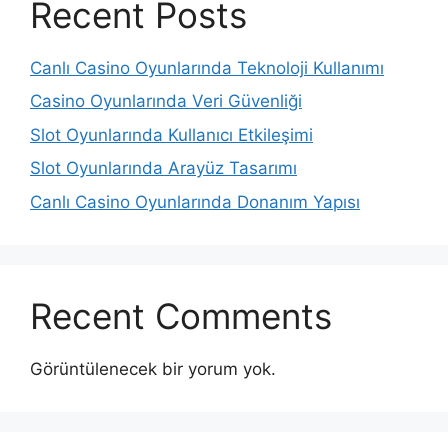
Recent Posts
Canlı Casino Oyunlarında Teknoloji Kullanımı
Casino Oyunlarında Veri Güvenliği
Slot Oyunlarında Kullanıcı Etkileşimi
Slot Oyunlarında Arayüz Tasarımı
Canlı Casino Oyunlarında Donanım Yapısı
Recent Comments
Görüntülenecek bir yorum yok.