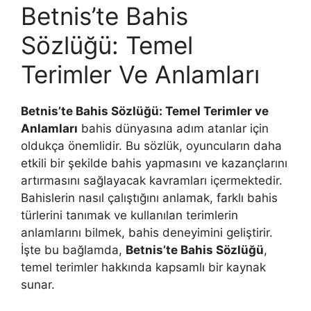
Betnis’te Bahis
Sözlüğü: Temel
Terimler Ve Anlamları
Betnis’te Bahis Sözlüğü: Temel Terimler ve
Anlamları
bahis dünyasına adım atanlar için
oldukça önemlidir. Bu sözlük, oyuncuların daha
etkili bir şekilde bahis yapmasını ve kazançlarını
artırmasını sağlayacak kavramları içermektedir.
Bahislerin nasıl çalıştığını anlamak, farklı bahis
türlerini tanımak ve kullanılan terimlerin
anlamlarını bilmek, bahis deneyimini geliştirir.
İşte bu bağlamda,
Betnis’te Bahis Sözlüğü
,
temel terimler hakkında kapsamlı bir kaynak
sunar.