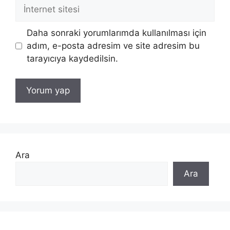
İnternet
sitesi
Daha sonraki yorumlarımda kullanılması için
adım, e-posta adresim ve site adresim bu
tarayıcıya kaydedilsin.
Ara
Ara