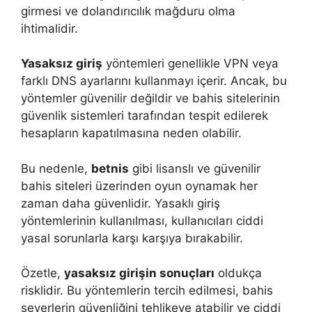
girmesi ve dolandırıcılık mağduru olma
ihtimalidir.
Yasaksız giriş
yöntemleri genellikle VPN veya
farklı DNS ayarlarını kullanmayı içerir. Ancak, bu
yöntemler güvenilir değildir ve bahis sitelerinin
güvenlik sistemleri tarafından tespit edilerek
hesapların kapatılmasına neden olabilir.
Bu nedenle,
betnis
gibi lisanslı ve güvenilir
bahis siteleri üzerinden oyun oynamak her
zaman daha güvenlidir. Yasaklı giriş
yöntemlerinin kullanılması, kullanıcıları ciddi
yasal sorunlarla karşı karşıya bırakabilir.
Özetle,
yasaksız girişin sonuçları
oldukça
risklidir. Bu yöntemlerin tercih edilmesi, bahis
severlerin güvenliğini tehlikeye atabilir ve ciddi