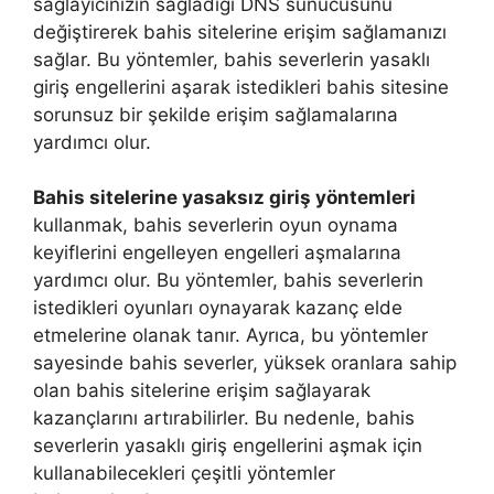
sağlayıcınızın sağladığı DNS sunucusunu
değiştirerek bahis sitelerine erişim sağlamanızı
sağlar. Bu yöntemler, bahis severlerin yasaklı
giriş engellerini aşarak istedikleri bahis sitesine
sorunsuz bir şekilde erişim sağlamalarına
yardımcı olur.
Bahis sitelerine yasaksız giriş yöntemleri
kullanmak, bahis severlerin oyun oynama
keyiflerini engelleyen engelleri aşmalarına
yardımcı olur. Bu yöntemler, bahis severlerin
istedikleri oyunları oynayarak kazanç elde
etmelerine olanak tanır. Ayrıca, bu yöntemler
sayesinde bahis severler, yüksek oranlara sahip
olan bahis sitelerine erişim sağlayarak
kazançlarını artırabilirler. Bu nedenle, bahis
severlerin yasaklı giriş engellerini aşmak için
kullanabilecekleri çeşitli yöntemler