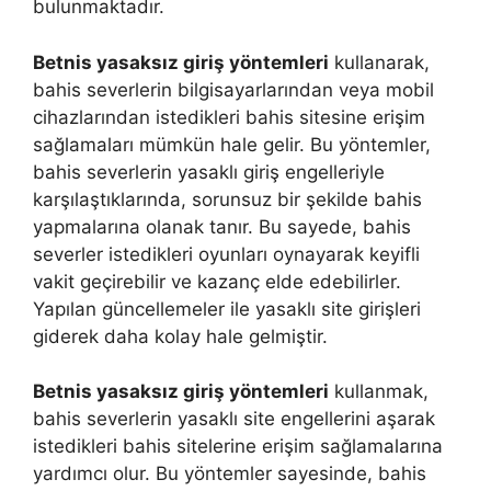
bulunmaktadır.
Betnis yasaksız giriş yöntemleri
kullanarak,
bahis severlerin bilgisayarlarından veya mobil
cihazlarından istedikleri bahis sitesine erişim
sağlamaları mümkün hale gelir. Bu yöntemler,
bahis severlerin yasaklı giriş engelleriyle
karşılaştıklarında, sorunsuz bir şekilde bahis
yapmalarına olanak tanır. Bu sayede, bahis
severler istedikleri oyunları oynayarak keyifli
vakit geçirebilir ve kazanç elde edebilirler.
Yapılan güncellemeler ile yasaklı site girişleri
giderek daha kolay hale gelmiştir.
Betnis yasaksız giriş yöntemleri
kullanmak,
bahis severlerin yasaklı site engellerini aşarak
istedikleri bahis sitelerine erişim sağlamalarına
yardımcı olur. Bu yöntemler sayesinde, bahis