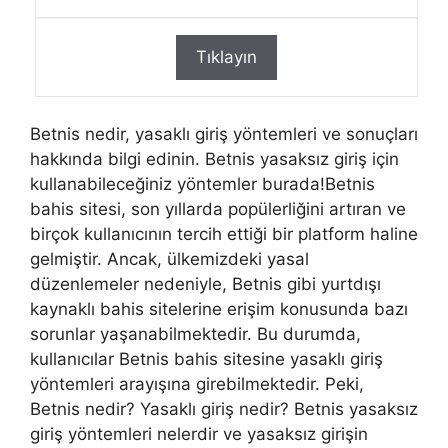
Tıklayın
Betnis nedir, yasaklı giriş yöntemleri ve sonuçları
hakkında bilgi edinin. Betnis yasaksız giriş için
kullanabileceğiniz yöntemler burada!Betnis
bahis sitesi, son yıllarda popülerliğini artıran ve
birçok kullanıcının tercih ettiği bir platform haline
gelmiştir. Ancak, ülkemizdeki yasal
düzenlemeler nedeniyle, Betnis gibi yurtdışı
kaynaklı bahis sitelerine erişim konusunda bazı
sorunlar yaşanabilmektedir. Bu durumda,
kullanıcılar Betnis bahis sitesine yasaklı giriş
yöntemleri arayışına girebilmektedir. Peki,
Betnis nedir? Yasaklı giriş nedir? Betnis yasaksız
giriş yöntemleri nelerdir ve yasaksız girişin