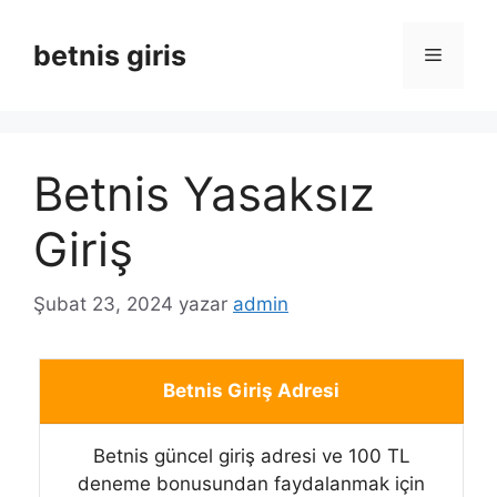
İçeriğe
atla
betnis giris
Menü
Betnis Yasaksız
Giriş
Şubat 23, 2024
yazar
admin
Betnis Giriş Adresi
Betnis güncel giriş adresi ve 100 TL
deneme bonusundan faydalanmak için