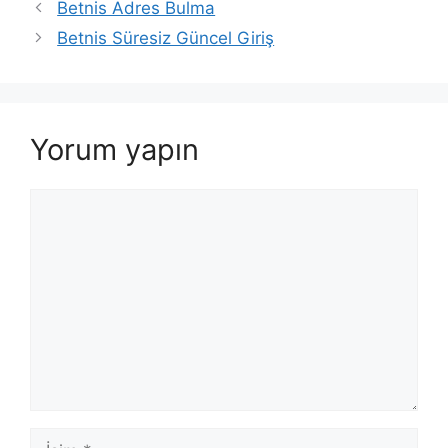
Betnis Adres Bulma
Betnis Süresiz Güncel Giriş
Yorum yapın
Yorum
İsim