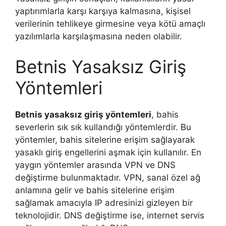
yaptırımlarla karşı karşıya kalmasına, kişisel
verilerinin tehlikeye girmesine veya kötü amaçlı
yazılımlarla karşılaşmasına neden olabilir.
Betnis Yasaksız Giriş
Yöntemleri
Betnis yasaksız giriş yöntemleri
, bahis
severlerin sık sık kullandığı yöntemlerdir. Bu
yöntemler, bahis sitelerine erişim sağlayarak
yasaklı giriş engellerini aşmak için kullanılır. En
yaygın yöntemler arasında VPN ve DNS
değiştirme bulunmaktadır. VPN, sanal özel ağ
anlamına gelir ve bahis sitelerine erişim
sağlamak amacıyla IP adresinizi gizleyen bir
teknolojidir. DNS değiştirme ise, internet servis