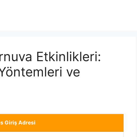
nuva Etkinlikleri:
Yöntemleri ve
s Giriş Adresi