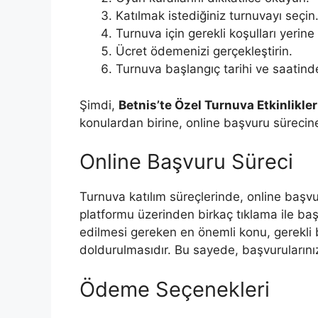
Katılmak istediğiniz turnuvayı seçin
Turnuva için gerekli koşulları yerine 
Ücret ödemenizi gerçekleştirin.
Turnuva başlangıç tarihi ve saatinde
Şimdi,
Betnis’te Özel Turnuva Etkinlikler
konulardan birine, online başvuru sürecin
Online Başvuru Süreci
Turnuva katılım süreçlerinde, online başvur
platformu üzerinden birkaç tıklama ile başv
edilmesi gereken en önemli konu, gerekli bi
doldurulmasıdır. Bu sayede, başvurularınız 
Ödeme Seçenekleri