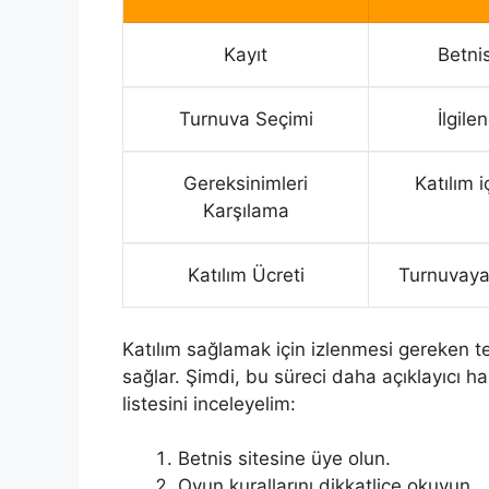
Kayıt
Betni
Turnuva Seçimi
İlgile
Gereksinimleri
Katılım i
Karşılama
Katılım Ücreti
Turnuvaya
Katılım sağlamak için izlenmesi gereken t
sağlar. Şimdi, bu süreci daha açıklayıcı h
listesini inceleyelim:
Betnis sitesine üye olun.
Oyun kurallarını dikkatlice okuyun.