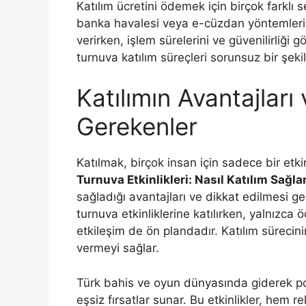
Katılım ücretini ödemek için birçok farklı s
banka havalesi veya e-cüzdan yöntemleri
verirken, işlem sürelerini ve güvenilirliğ
turnuva katılım süreçleri sorunsuz bir şek
Katılımın Avantajları
Gerekenler
Katılmak, birçok insan için sadece bir et
Turnuva Etkinlikleri: Nasıl Katılım Sağla
sağladığı avantajları ve dikkat edilmesi g
turnuva etkinliklerine katılırken, yalnızca
etkileşim de ön plandadır. Katılım sürecini
vermeyi sağlar.
Türk bahis ve oyun dünyasında giderek pop
eşsiz fırsatlar sunar. Bu etkinlikler, hem 