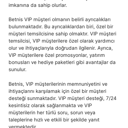
imkanına da sahip olurlar.
Betnis VIP müşteri olmanın belirli ayrıcalıkları
bulunmaktadır. Bu ayrıcalıklardan biri, özel bir
müşteri temsilcisine sahip olmaktır. VIP müşteri
temsilcisi, VIP müşterilere özel olarak yardımcı
olur ve ihtiyaçlarıyla doğrudan ilgilenir. Ayrıca,
VIP müşterilere özel promosyonlar, yatırım
bonusları ve hediye paketleri gibi avantajlar da
sunulur.
Betnis, VIP müşterilerinin memnuniyetini ve
ihtiyaçlarını karşılamak için özel bir müşteri
desteği sunmaktadır. VIP müşteri desteği, 7/24
kesintisiz olarak sağlanmakta ve VIP
müşterilerin her türlü soru, sorun veya
taleplerine hızlı ve etkili bir şekilde yanıt
vermektedir.