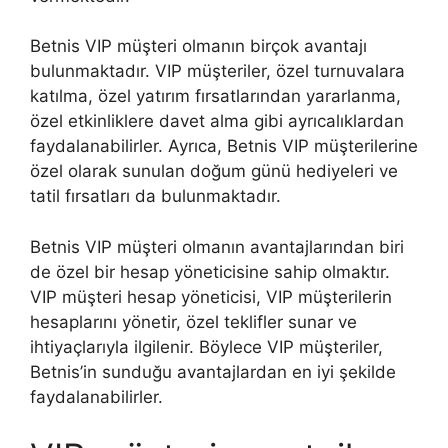
Betnis VIP müşteri olmanın birçok avantajı
bulunmaktadır. VIP müşteriler, özel turnuvalara
katılma, özel yatırım fırsatlarından yararlanma,
özel etkinliklere davet alma gibi ayrıcalıklardan
faydalanabilirler. Ayrıca, Betnis VIP müşterilerine
özel olarak sunulan doğum günü hediyeleri ve
tatil fırsatları da bulunmaktadır.
Betnis VIP müşteri olmanın avantajlarından biri
de özel bir hesap yöneticisine sahip olmaktır.
VIP müşteri hesap yöneticisi, VIP müşterilerin
hesaplarını yönetir, özel teklifler sunar ve
ihtiyaçlarıyla ilgilenir. Böylece VIP müşteriler,
Betnis’in sunduğu avantajlardan en iyi şekilde
faydalanabilirler.