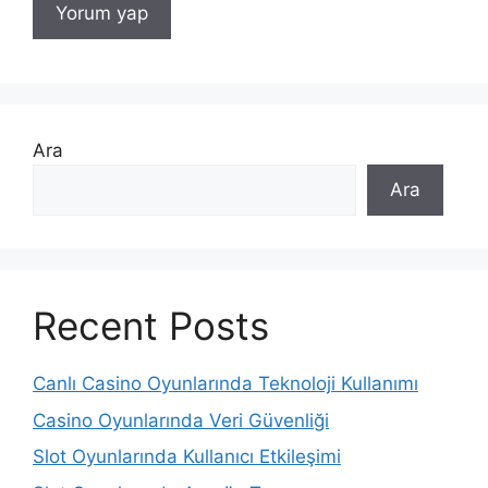
Ara
Ara
Recent Posts
Canlı Casino Oyunlarında Teknoloji Kullanımı
Casino Oyunlarında Veri Güvenliği
Slot Oyunlarında Kullanıcı Etkileşimi