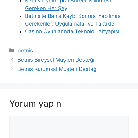
Betnis Üyelik İptal Süreci: Bilinmesi
Gereken Her Şey
Betnis’te Bahis Kaybı Sonrası Yapılması
Gerekenler: Uygulamalar ve Taktikler
Casino Oyunlarında Teknoloji Altyapısı
Kategoriler
betnis
Betnis Bireysel Müşteri Desteği
Betnis Kurumsal Müşteri Desteği
Yorum yapın
Yorum