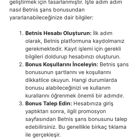
geliştirmek için tasarlanmıştır. İşte adım adım
nasıl Betnis şans bonusundan
yararlanabileceğinize dair bilgiler:
Betnis Hesabı Oluşturun:
İlk adım
olarak, Betnis platformuna kaydolmanız
gerekmektedir. Kayıt işlemi için gerekli
bilgileri doldurup hesabınızı oluşturun.
Bonus Koşullarını İnceleyin:
Betnis şans
bonusunun şartlarını ve koşullarını
dikkatlice okuyun. Hangi durumlarda
bonusu alabileceğinizi ve kullanım
kurallarını öğrenmek önemli bir adımdır.
Bonus Talep Edin:
Hesabınıza giriş
yaptıktan sonra, ilgili promosyon
sayfasından Betnis şans bonusunu talep
edebilirsiniz. Bu genellikle birkaç tıklama
ile gerçekleşir.