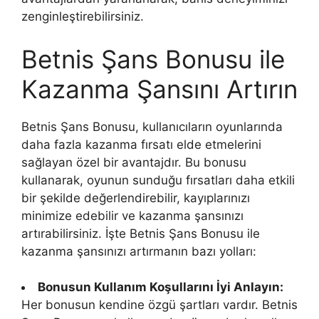
zenginleştirebilirsiniz.
Betnis Şans Bonusu ile
Kazanma Şansını Artırın
Betnis Şans Bonusu, kullanıcıların oyunlarında
daha fazla kazanma fırsatı elde etmelerini
sağlayan özel bir avantajdır. Bu bonusu
kullanarak, oyunun sunduğu fırsatları daha etkili
bir şekilde değerlendirebilir, kayıplarınızı
minimize edebilir ve kazanma şansınızı
artırabilirsiniz. İşte Betnis Şans Bonusu ile
kazanma şansınızı artırmanın bazı yolları:
Bonusun Kullanım Koşullarını İyi Anlayın:
Her bonusun kendine özgü şartları vardır. Betnis