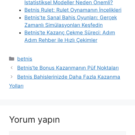
İstatistiksel Modeller Neden Önemli?
Betnis Rulet: Rulet Oynamanın İncelikleri
Betnis'te Sanal Bahis Oyunları: Gerçek
Zamanlı Simülasyonları Keşfedin
Betnis’te Kazanç Çekme Süreci: Adım
Adım Rehber ile Hızlı Çekimler
Kategoriler
betnis
Betnis’te Bonus Kazanmanın Püf Noktaları
Betnis Bahislerinizde Daha Fazla Kazanma
Yolları
Yorum yapın
Yorum