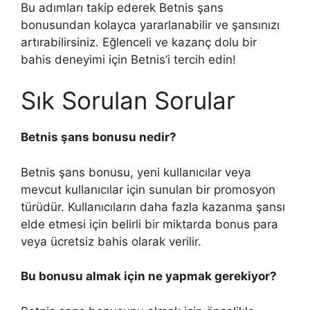
Bu adımları takip ederek Betnis şans
bonusundan kolayca yararlanabilir ve şansınızı
artırabilirsiniz. Eğlenceli ve kazanç dolu bir
bahis deneyimi için Betnis’i tercih edin!
Sık Sorulan Sorular
Betnis şans bonusu nedir?
Betnis şans bonusu, yeni kullanıcılar veya
mevcut kullanıcılar için sunulan bir promosyon
türüdür. Kullanıcıların daha fazla kazanma şansı
elde etmesi için belirli bir miktarda bonus para
veya ücretsiz bahis olarak verilir.
Bu bonusu almak için ne yapmak gerekiyor?