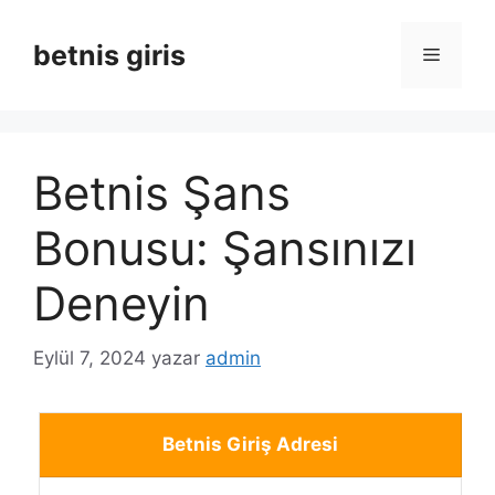
İçeriğe
atla
betnis giris
Menü
Betnis Şans
Bonusu: Şansınızı
Deneyin
Eylül 7, 2024
yazar
admin
Betnis Giriş Adresi