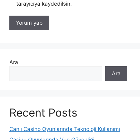
tarayıcıya kaydedilsin.
Ara
Ara
Recent Posts
Canlı Casino Oyunlarında Teknoloji Kullanımı
Casino Oyunlarında Veri Güvenliği