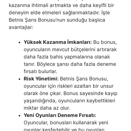
kazanma ihtimali artmakta ve daha keyifli bir
deneyim elde etmeleri sağlanmaktadır. İşte
Betnis Şans Bonusu’nun sunduğu başlıca
avantajlar:
Yüksek Kazanma İmkanları:
Bu bonus,
oyuncuların mevcut bütçelerini artırarak
daha fazla bahis yapmalarına olanak
tanır. Böylece şansı daha fazla deneme
fırsatı bulurlar.
Risk Yönetimi:
Betnis Şans Bonusu,
oyuncular için riskleri azaltan bir unsur
olarak öne çıkar. Bonus sayesinde kayıp
yaşandığında, oyuncuların kaybettikleri
miktar daha az olur.
Yeni Oyunları Deneme Fırsatı:
Oyuncular, bonusları kullanarak yeni
oyunlar keşfedebilir ve bu oyunları