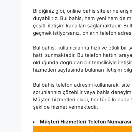
Bildiğiniz gibi, online bahis sitelerine eriş
duyabiliriz. Bullbahis, hem yeni hem de me
çeşitli iletişim kanalları sağlamaktadır. Bul
geçmek istiyorsanız, onların telefon adresin
Bullbahis, kullanıcılarına hızlı ve etkili bir
hattı sunmaktadır. Bu telefon hattını ara
olduğunda doğrudan bir temsilciyle iletişim
hizmetleri sayfasında bulunan iletişim bilg
Bullbahis telefon adresini kullanarak, site i
sorunlarınızı çözebilir veya bahis deneyimin
Müşteri hizmetleri ekibi, her türlü konuda 
şekilde hizmet vermektedir.
Müşteri Hizmetleri Telefon Numarası