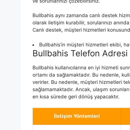
ve sorunlarınızı çözebilirsiniz.
Bullbahis aynı zamanda canlı destek hizme
olarak iletişim kurabilir, sorularınızı anınd
Canlı destek, müşteri hizmetleri konusunda 
Bullbahis’in müşteri hizmetleri ekibi, 
Bullbahis Telefon Adresi
Bullbahis kullanıcılarına en iyi hizmeti s
ortamı da sağlamaktadır. Bu nedenle, kulla
verirler. Bu nedenle, müşteri hizmetleri t
sağlamamaktadır. Ancak, ulaşım sorunları 
en kısa sürede geri dönüş yapacaktır.
İletişim Yöntemleri