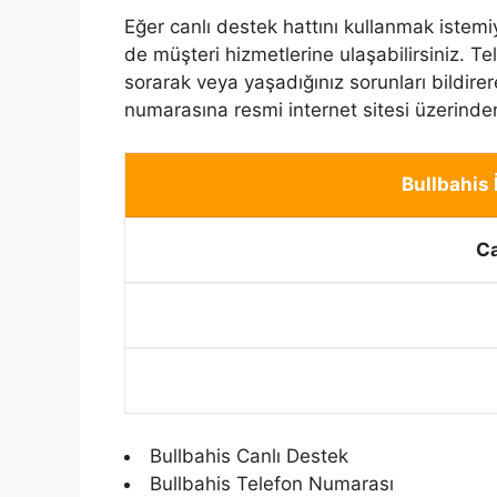
Eğer canlı destek hattını kullanmak istem
de müşteri hizmetlerine ulaşabilirsiniz. Te
sorarak veya yaşadığınız sorunları bildirer
numarasına resmi internet sitesi üzerinden 
Bullbahis 
Ca
Bullbahis Canlı Destek
Bullbahis Telefon Numarası