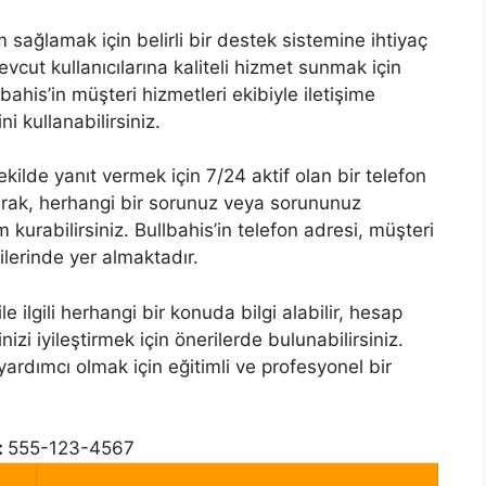
im sağlamak için belirli bir destek sistemine ihtiyaç
vcut kullanıcılarına kaliteli hizmet sunmak için
lbahis’in müşteri hizmetleri ekibiyle iletişime
i kullanabilirsiniz.
 şekilde yanıt vermek için 7/24 aktif olan bir telefon
yarak, herhangi bir sorunuz veya sorununuz
 kurabilirsiniz. Bullbahis’in telefon adresi, müşteri
ilerinde yer almaktadır.
le ilgili herhangi bir konuda bilgi alabilir, hesap
izi iyileştirmek için önerilerde bulunabilirsiniz.
yardımcı olmak için eğitimli ve profesyonel bir
:
555-123-4567