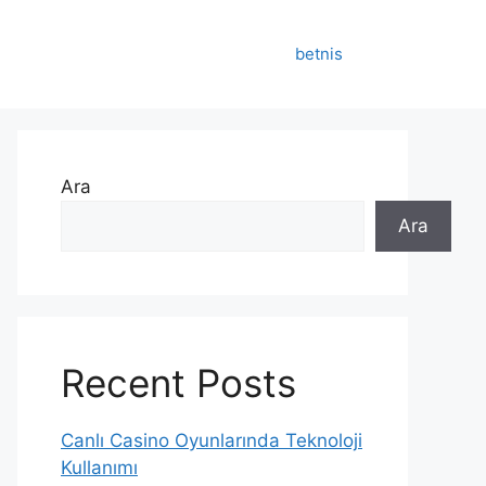
betnis
Ara
Ara
Recent Posts
Canlı Casino Oyunlarında Teknoloji
Kullanımı