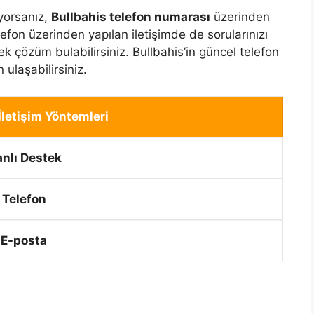
iyorsanız,
Bullbahis telefon numarası
üzerinden
lefon üzerinden yapılan iletişimde de sorularınızı
ek çözüm bulabilirsiniz. Bullbahis’in güncel telefon
ulaşabilirsiniz.
İletişim Yöntemleri
nlı Destek
Telefon
E-posta