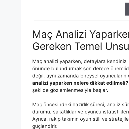
Maç Analizi Yaparke
Gereken Temel Unsu
Maç analizi yaparken, detaylara kendinizi 
önünde bulundurmak son derece önemlidir.
değil, aynı zamanda bireysel oyuncuların d
analizi yaparken nelere dikkat edilmeli?
şekilde gözlemlenmesiyle başlar.
Maç öncesindeki hazırlık süreci, analiz sür
durumu, sakatlıklar ve oyuncu istatistikleri 
Ayrıca, rakip takımın oyun stili ve strateji
güçlendirir.