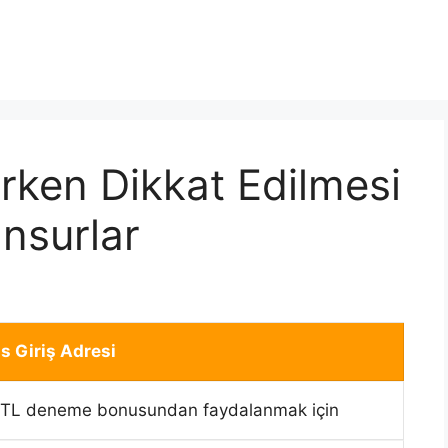
rken Dikkat Edilmesi
nsurlar
s Giriş Adresi
00 TL deneme bonusundan faydalanmak için