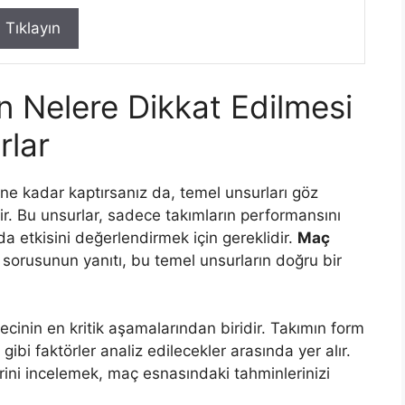
Tıklayın
n Nelere Dikkat Edilmesi
rlar
ne kadar kaptırsanız da, temel unsurları göz
 Bu unsurlar, sadece takımların performansını
a etkisini değerlendirmek için gereklidir.
Maç
sorusunun yanıtı, bu temel unsurların doğru bir
ecinin en kritik aşamalarından biridir. Takımın form
gibi faktörler analiz edilecekler arasında yer alır.
lerini incelemek, maç esnasındaki tahminlerinizi