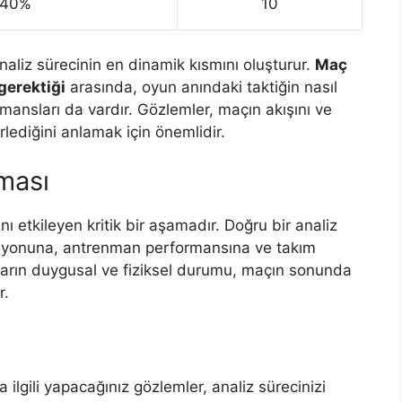
40%
10
liz sürecinin en dinamik kısmını oluşturur.
Maç
gerektiği
arasında, oyun anındaki taktiğin nasıl
mansları da vardır. Gözlemler, maçın akışını ve
rlediğini anlamak için önemlidir.
ması
nı etkileyen kritik bir aşamadır. Doğru bir analiz
syonuna, antrenman performansına ve takım
ların duygusal ve fiziksel durumu, maçın sonunda
r.
 ilgili yapacağınız gözlemler, analiz sürecinizi