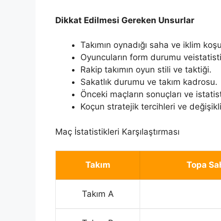
Dikkat Edilmesi Gereken Unsurlar
Takımın oynadığı saha ve iklim koşul
Oyuncuların form durumu veistatistik
Rakip takımın oyun stili ve taktiği.
Sakatlık durumu ve takım kadrosu.
Önceki maçların sonuçları ve istatisti
Koçun stratejik tercihleri ve değişikli
Maç İstatistikleri Karşılaştırması
Takım
Topa Sa
Takım A