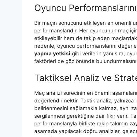
Oyuncu Performanslarını
Bir maçın sonucunu etkileyen en önemli un
performanslarıdır. Her oyuncunun maç için
etkileyebilir hem de takip eden maçlardaki 
nedenle, oyuncu performanslarını değerle
yapma yetkisi
gibi verilerin yanı sıra, o
faktörleri de göz önünde bulundurmalısını
Taktiksel Analiz ve Strate
Maç analizi sürecinin en önemli aşamaların
değerlendirmektir. Taktik analiz, yalnızca 
belirlenmesini sağlamakla kalmaz, aynı za
sergilenmesi gerektiğine dair fikir verir. Ta
performanslarıyla birlikte rakip takımın z
aşamada yapılacak doğru analizler, gelec