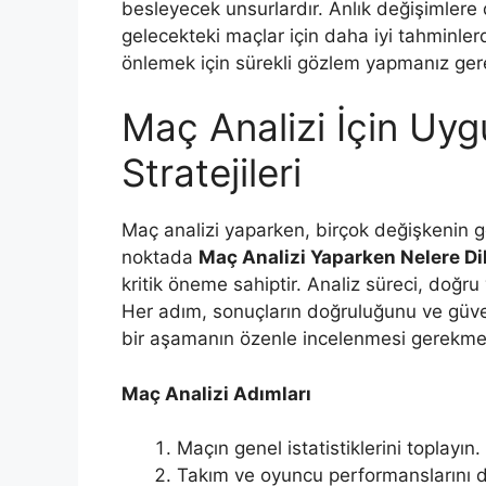
besleyecek unsurlardır. Anlık değişimlere d
gelecekteki maçlar için daha iyi tahminler
önlemek için sürekli gözlem yapmanız gere
Maç Analizi İçin Uyg
Stratejileri
Maç analizi yaparken, birçok değişkenin
noktada
Maç Analizi Yaparken Nelere Di
kritik öneme sahiptir. Analiz süreci, doğru
Her adım, sonuçların doğruluğunu ve güveni
bir aşamanın özenle incelenmesi gerekme
Maç Analizi Adımları
Maçın genel istatistiklerini toplayın.
Takım ve oyuncu performanslarını d