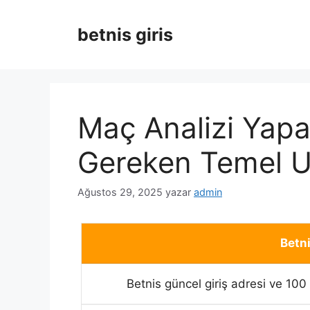
İçeriğe
atla
betnis giris
Maç Analizi Yapa
Gereken Temel U
Ağustos 29, 2025
yazar
admin
Betni
Betnis güncel giriş adresi ve 1