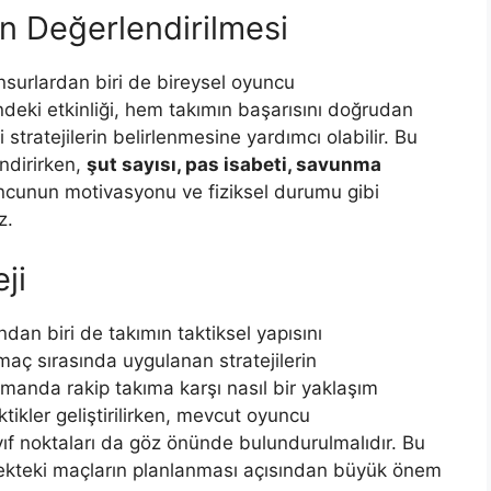
n Değerlendirilmesi
surlardan biri de bireysel oyuncu
deki etkinliği, hem takımın başarısını doğrudan
stratejilerin belirlenmesine yardımcı olabilir. Bu
ndirirken,
şut sayısı, pas isabeti, savunma
yuncunun motivasyonu ve fiziksel durumu gibi
z.
ji
dan biri de takımın taktiksel yapısını
maç sırasında uygulanan stratejilerin
manda rakip takıma karşı nasıl bir yaklaşım
ktikler geliştirilirken, mevcut oyuncu
ayıf noktaları da göz önünde bulundurulmalıdır. Bu
ekteki maçların planlanması açısından büyük önem