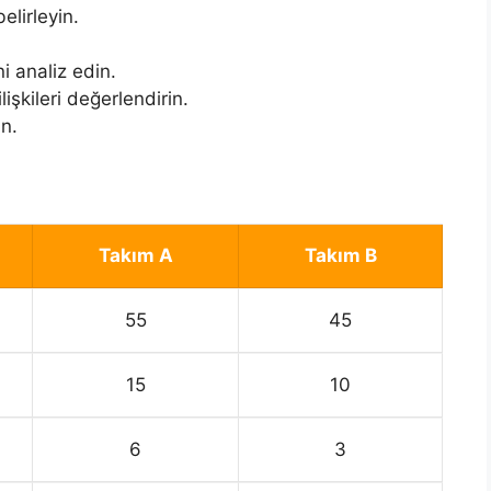
elirleyin.
i analiz edin.
işkileri değerlendirin.
ın.
Takım A
Takım B
55
45
15
10
6
3