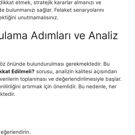
ikkat etmek, stratejik kararlar almanızı ve
de bulunmanızı sağlar. Felaket senaryolarını
ktiğini unutmamalısınız.
ulama Adımları ve Analiz
 göz önünde bulundurulması gerekmektedir. Bu
kkat Edilmeli?
sorusu, analizin kalitesi açısından
 verilerin toplanması ve değerlendirilmesiyle başlar.
lirliğini artırmak için önemlidir. Bu nedenle, her
ktedir.
eğerlendirin.