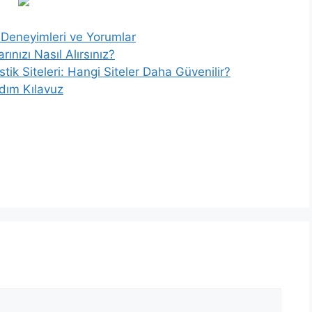
cı Deneyimleri ve Yorumlar
ınızı Nasıl Alırsınız?
istik Siteleri: Hangi Siteler Daha Güvenilir?
Adım Kılavuz