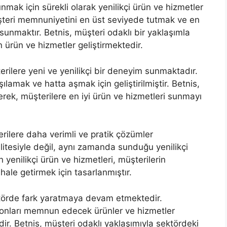
sunmak için sürekli olarak yenilikçi ürün ve hizmetler
üşteri memnuniyetini en üst seviyede tutmak ve en
r sunmaktır. Betnis, müşteri odaklı bir yaklaşımla
n ürün ve hizmetler geliştirmektedir.
terilere yeni ve yenilikçi bir deneyim sunmaktadır.
şılamak ve hatta aşmak için geliştirilmiştir. Betnis,
erek, müşterilere en iyi ürün ve hizmetleri sunmayı
terilere daha verimli ve pratik çözümler
litesiyle değil, aynı zamanda sunduğu yenilikçi
 yenilikçi ürün ve hizmetleri, müşterilerin
hale getirmek için tasarlanmıştır.
ektörde fark yaratmaya devam etmektedir.
ve onları memnun edecek ürünler ve hizmetler
dir. Betnis, müşteri odaklı yaklaşımıyla sektördeki