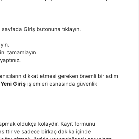
 sayfada Giriş butonuna tıklayın.
yin.
ini tamamlayın.
 yaptınız.
lanıcıların dikkat etmesi gereken önemli bir adım
 Yeni Giriş
işlemleri esnasında güvenlik
mi yapmak oldukça kolaydır. Kayıt formunu
sittir ve sadece birkaç dakika içinde