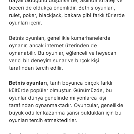
dayalı olduğunu düşünse de, aslında strateji ve
beceri de oldukça önemlidir. Betnis oyunları,
rulet, poker, blackjack, bakara gibi farklı türlerde
oyunları içerir.
Betnis oyunları, genellikle kumarhanelerde
oynanır, ancak internet üzerinden de
oynanabilir. Bu oyunlar, eğlenceli ve heyecan
verici bir deneyim sunar ve birçok kişi
tarafından tercih edilir.
Betnis oyunları
, tarih boyunca birçok farklı
kültürde popüler olmuştur. Günümüzde, bu
oyunlar dünya genelinde milyonlarca kişi
tarafından oynanmaktadır. Oyuncular, genellikle
büyük ödüller kazanma şansı buldukları için bu
oyunları tercih etmektedirler.