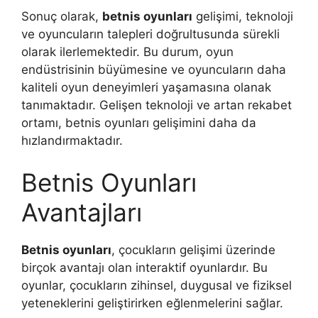
Sonuç olarak,
betnis oyunları
gelişimi, teknoloji
ve oyuncuların talepleri doğrultusunda sürekli
olarak ilerlemektedir. Bu durum, oyun
endüstrisinin büyümesine ve oyuncuların daha
kaliteli oyun deneyimleri yaşamasına olanak
tanımaktadır. Gelişen teknoloji ve artan rekabet
ortamı, betnis oyunları gelişimini daha da
hızlandırmaktadır.
Betnis Oyunları
Avantajları
Betnis oyunları
, çocukların gelişimi üzerinde
birçok avantajı olan interaktif oyunlardır. Bu
oyunlar, çocukların zihinsel, duygusal ve fiziksel
yeteneklerini geliştirirken eğlenmelerini sağlar.