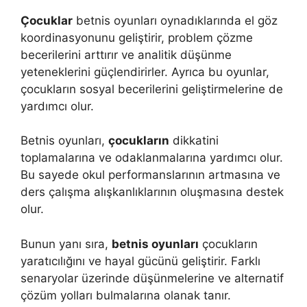
Çocuklar
betnis oyunları oynadıklarında el göz
koordinasyonunu geliştirir, problem çözme
becerilerini arttırır ve analitik düşünme
yeteneklerini güçlendirirler. Ayrıca bu oyunlar,
çocukların sosyal becerilerini geliştirmelerine de
yardımcı olur.
Betnis oyunları,
çocukların
dikkatini
toplamalarına ve odaklanmalarına yardımcı olur.
Bu sayede okul performanslarının artmasına ve
ders çalışma alışkanlıklarının oluşmasına destek
olur.
Bunun yanı sıra,
betnis oyunları
çocukların
yaratıcılığını ve hayal gücünü geliştirir. Farklı
senaryolar üzerinde düşünmelerine ve alternatif
çözüm yolları bulmalarına olanak tanır.