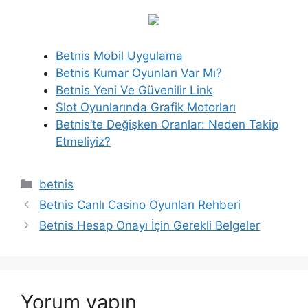
Betnis Mobil Uygulama
Betnis Kumar Oyunları Var Mı?
Betnis Yeni Ve Güvenilir Link
Slot Oyunlarında Grafik Motorları
Betnis’te Değişken Oranlar: Neden Takip
Etmeliyiz?
Kategoriler
betnis
Betnis Canlı Casino Oyunları Rehberi
Betnis Hesap Onayı İçin Gerekli Belgeler
Yorum yapın