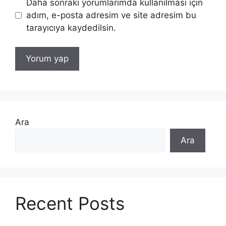
Daha sonraki yorumlarımda kullanılması için
adım, e-posta adresim ve site adresim bu
tarayıcıya kaydedilsin.
Ara
Ara
Recent Posts