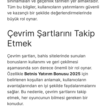
sınırlamaları ve geçerlilik tarihleri yer almaktadır.
Tüm bu bilgiler, kullanıcıların yatırımlarını güvenli
ve kazançlı bir şekilde değerlendirmelerinde
büyük rol oynar.
Çevrim Şartlarını Takip
Etmek
Çevrim şartları, bahis sitelerinde sunulan
bonusların kullanımı ve geri çekilmesi
aşamasında son derece önemli bir rol oynar.
Özellikle
Betnis Yatırım Bonusu 2025
için
belirlenen koşulları anlamak, kullanıcıların
avantajlarından en iyi şekilde faydalanmalarını
sağlar. Bu nedenle, çevrim şartlarını takip
etmek, her oyuncunun bilmesi gereken bir
konudur.