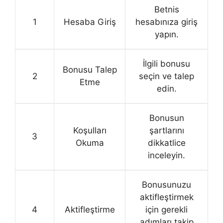
Betnis
1
Hesaba Giriş
hesabınıza giriş
yapın.
İlgili bonusu
Bonusu Talep
2
seçin ve talep
Etme
edin.
Bonusun
Koşulları
şartlarını
3
Okuma
dikkatlice
inceleyin.
Bonusunuzu
aktifleştirmek
4
Aktifleştirme
için gerekli
adımları takip