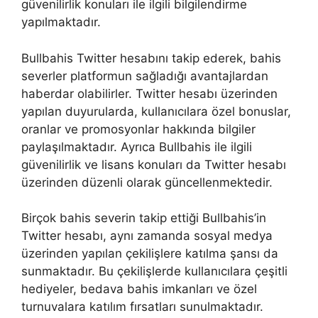
güvenilirlik konuları ile ilgili bilgilendirme
yapılmaktadır.
Bullbahis Twitter hesabını takip ederek, bahis
severler platformun sağladığı avantajlardan
haberdar olabilirler. Twitter hesabı üzerinden
yapılan duyurularda, kullanıcılara özel bonuslar,
oranlar ve promosyonlar hakkında bilgiler
paylaşılmaktadır. Ayrıca Bullbahis ile ilgili
güvenilirlik ve lisans konuları da Twitter hesabı
üzerinden düzenli olarak güncellenmektedir.
Birçok bahis severin takip ettiği Bullbahis’in
Twitter hesabı, aynı zamanda sosyal medya
üzerinden yapılan çekilişlere katılma şansı da
sunmaktadır. Bu çekilişlerde kullanıcılara çeşitli
hediyeler, bedava bahis imkanları ve özel
turnuvalara katılım fırsatları sunulmaktadır.