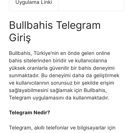
Uygulama Linki
Bullbahis Telegram
Giriş
Bullbahis, Türkiye’nin en önde gelen online
bahis sitelerinden biridir ve kullanıcılarına
yüksek oranlarla güvenilir bir bahis deneyimi
sunmaktadır. Bu deneyimi daha da geliştirmek
ve kullanıcılarının sorunsuz bir şekilde erişim
sağlayabilmesini sağlamak için Bullbahis,
Telegram uygulamasını da kullanmaktadır.
Telegram Nedir?
Telegram, akıllı telefonlar ve bilgisayarlar için