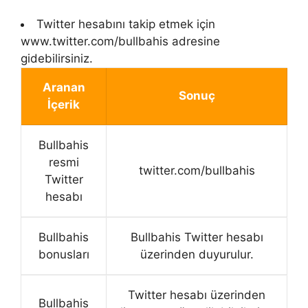
Twitter hesabını takip etmek için
www.twitter.com/bullbahis adresine
gidebilirsiniz.
Aranan
Sonuç
İçerik
Bullbahis
resmi
twitter.com/bullbahis
Twitter
hesabı
Bullbahis
Bullbahis Twitter hesabı
bonusları
üzerinden duyurulur.
Twitter hesabı üzerinden
Bullbahis