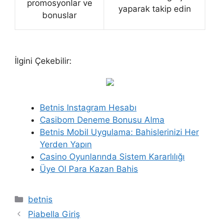
promosyonlar ve
yaparak takip edin
bonuslar
İlgini Çekebilir:
Betnis Instagram Hesabı
Casibom Deneme Bonusu Alma
Betnis Mobil Uygulama: Bahislerinizi Her
Yerden Yapın
Casino Oyunlarında Sistem Kararlılığı
Üye Ol Para Kazan Bahis
Kategoriler
betnis
Piabella Giriş