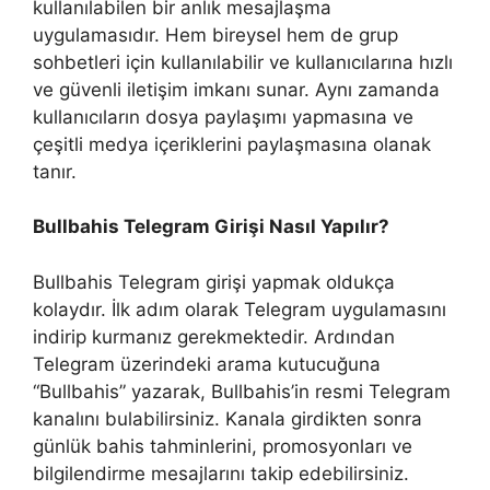
kullanılabilen bir anlık mesajlaşma
uygulamasıdır. Hem bireysel hem de grup
sohbetleri için kullanılabilir ve kullanıcılarına hızlı
ve güvenli iletişim imkanı sunar. Aynı zamanda
kullanıcıların dosya paylaşımı yapmasına ve
çeşitli medya içeriklerini paylaşmasına olanak
tanır.
Bullbahis Telegram Girişi Nasıl Yapılır?
Bullbahis Telegram girişi yapmak oldukça
kolaydır. İlk adım olarak Telegram uygulamasını
indirip kurmanız gerekmektedir. Ardından
Telegram üzerindeki arama kutucuğuna
“Bullbahis” yazarak, Bullbahis’in resmi Telegram
kanalını bulabilirsiniz. Kanala girdikten sonra
günlük bahis tahminlerini, promosyonları ve
bilgilendirme mesajlarını takip edebilirsiniz.