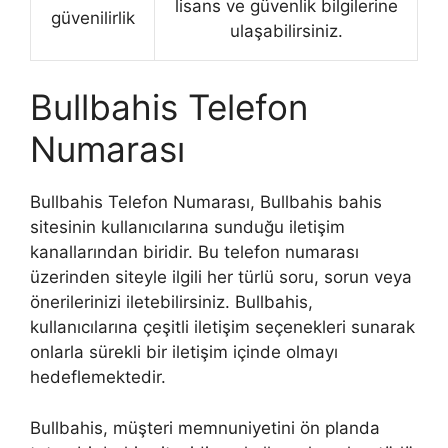
lisans ve güvenlik bilgilerine
güvenilirlik
ulaşabilirsiniz.
Bullbahis Telefon
Numarası
Bullbahis Telefon Numarası, Bullbahis bahis
sitesinin kullanıcılarına sunduğu iletişim
kanallarından biridir. Bu telefon numarası
üzerinden siteyle ilgili her türlü soru, sorun veya
önerilerinizi iletebilirsiniz. Bullbahis,
kullanıcılarına çeşitli iletişim seçenekleri sunarak
onlarla sürekli bir iletişim içinde olmayı
hedeflemektedir.
Bullbahis, müşteri memnuniyetini ön planda