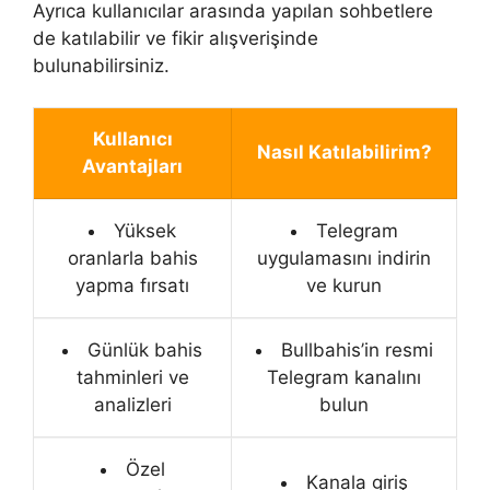
Ayrıca kullanıcılar arasında yapılan sohbetlere
de katılabilir ve fikir alışverişinde
bulunabilirsiniz.
Kullanıcı
Nasıl Katılabilirim?
Avantajları
Yüksek
Telegram
oranlarla bahis
uygulamasını indirin
yapma fırsatı
ve kurun
Günlük bahis
Bullbahis’in resmi
tahminleri ve
Telegram kanalını
analizleri
bulun
Özel
Kanala giriş