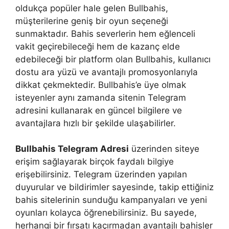
oldukça popüler hale gelen Bullbahis,
müşterilerine geniş bir oyun seçeneği
sunmaktadır. Bahis severlerin hem eğlenceli
vakit geçirebileceği hem de kazanç elde
edebileceği bir platform olan Bullbahis, kullanıcı
dostu ara yüzü ve avantajlı promosyonlarıyla
dikkat çekmektedir. Bullbahis’e üye olmak
isteyenler aynı zamanda sitenin Telegram
adresini kullanarak en güncel bilgilere ve
avantajlara hızlı bir şekilde ulaşabilirler.
Bullbahis Telegram Adresi
üzerinden siteye
erişim sağlayarak birçok faydalı bilgiye
erişebilirsiniz. Telegram üzerinden yapılan
duyurular ve bildirimler sayesinde, takip ettiğiniz
bahis sitelerinin sunduğu kampanyaları ve yeni
oyunları kolayca öğrenebilirsiniz. Bu sayede,
herhangi bir fırsatı kaçırmadan avantajlı bahisler