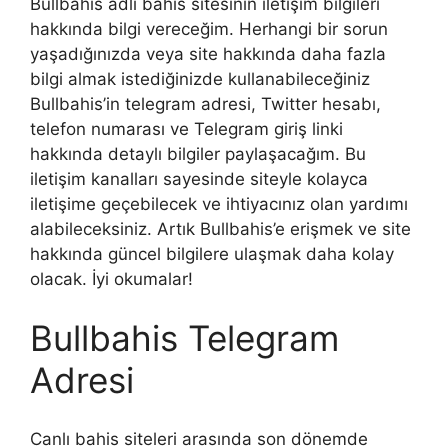
Bullbahis adlı bahis sitesinin iletişim bilgileri
hakkında bilgi vereceğim. Herhangi bir sorun
yaşadığınızda veya site hakkında daha fazla
bilgi almak istediğinizde kullanabileceğiniz
Bullbahis’in telegram adresi, Twitter hesabı,
telefon numarası ve Telegram giriş linki
hakkında detaylı bilgiler paylaşacağım. Bu
iletişim kanalları sayesinde siteyle kolayca
iletişime geçebilecek ve ihtiyacınız olan yardımı
alabileceksiniz. Artık Bullbahis’e erişmek ve site
hakkında güncel bilgilere ulaşmak daha kolay
olacak. İyi okumalar!
Bullbahis Telegram
Adresi
Canlı bahis siteleri arasında son dönemde