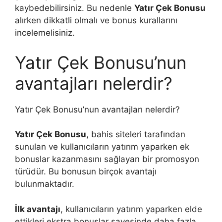
kaybedebilirsiniz. Bu nedenle
Yatır Çek Bonusu
alırken dikkatli olmalı ve bonus kurallarını
incelemelisiniz.
Yatır Çek Bonusu’nun
avantajları nelerdir?
Yatır Çek Bonusu’nun avantajları nelerdir?
Yatır Çek Bonusu
, bahis siteleri tarafından
sunulan ve kullanıcıların yatırım yaparken ek
bonuslar kazanmasını sağlayan bir promosyon
türüdür. Bu bonusun birçok avantajı
bulunmaktadır.
İlk avantajı
, kullanıcıların yatırım yaparken elde
ettikleri ekstra bonuslar sayesinde daha fazla