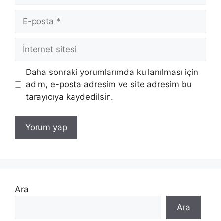
E-
posta
İnternet
sitesi
Daha sonraki yorumlarımda kullanılması için
adım, e-posta adresim ve site adresim bu
tarayıcıya kaydedilsin.
Ara
Ara