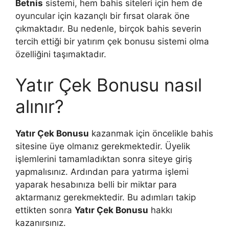
Betnis
sistemi, hem bahis siteleri için hem de
oyuncular için kazançlı bir fırsat olarak öne
çıkmaktadır. Bu nedenle, birçok bahis severin
tercih ettiği bir yatırım çek bonusu sistemi olma
özelliğini taşımaktadır.
Yatır Çek Bonusu nasıl
alınır?
Yatır Çek Bonusu
kazanmak için öncelikle bahis
sitesine üye olmanız gerekmektedir. Üyelik
işlemlerini tamamladıktan sonra siteye giriş
yapmalısınız. Ardından para yatırma işlemi
yaparak hesabınıza belli bir miktar para
aktarmanız gerekmektedir. Bu adımları takip
ettikten sonra
Yatır Çek Bonusu
hakkı
kazanırsınız.