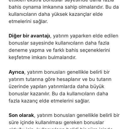
bahis oynama imkanına sahip olmalarıdır. Bu da
kullanıcıların daha yüksek kazançlar elde
etmelerini sağlar.
Diğer bir avantajı
, yatırım yaparken elde edilen
bonuslar sayesinde kullanıcıların daha fazla
deneme yapma ve farklı bahis seçeneklerini
keşfetme imkanı bulmalarıdır.
Ayrıca
, yatırım bonusları genellikle belirli bir
yatırım tutarına göre hesaplanır ve bu tutarın
üzerinde yapılan yatırımlarda daha büyük
bonuslar kazanılır. Bu da kullanıcıların daha
fazla kazanç elde etmelerini sağlar.
Son olarak
, yatırım bonusları genellikle belirli bir
süre içinde kullanılması gereken bonuslar