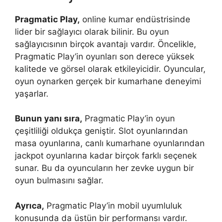
Pragmatic Play,
online kumar endüstrisinde
lider bir sağlayıcı olarak bilinir. Bu oyun
sağlayıcısının birçok avantajı vardır. Öncelikle,
Pragmatic Play’in oyunları son derece yüksek
kalitede ve görsel olarak etkileyicidir. Oyuncular,
oyun oynarken gerçek bir kumarhane deneyimi
yaşarlar.
Bunun yanı sıra,
Pragmatic Play’in oyun
çeşitliliği oldukça geniştir. Slot oyunlarından
masa oyunlarına, canlı kumarhane oyunlarından
jackpot oyunlarına kadar birçok farklı seçenek
sunar. Bu da oyuncuların her zevke uygun bir
oyun bulmasını sağlar.
Ayrıca,
Pragmatic Play’in mobil uyumluluk
konusunda da üstün bir performansı vardır.