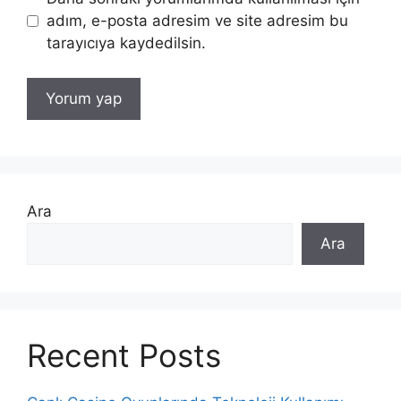
adım, e-posta adresim ve site adresim bu
tarayıcıya kaydedilsin.
Ara
Ara
Recent Posts