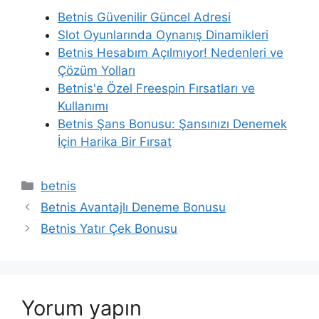
Betnis Güvenilir Güncel Adresi
Slot Oyunlarında Oynanış Dinamikleri
Betnis Hesabım Açılmıyor! Nedenleri ve
Çözüm Yolları
Betnis'e Özel Freespin Fırsatları ve
Kullanımı
Betnis Şans Bonusu: Şansınızı Denemek
İçin Harika Bir Fırsat
Kategoriler
betnis
Betnis Avantajlı Deneme Bonusu
Betnis Yatır Çek Bonusu
Yorum yapın