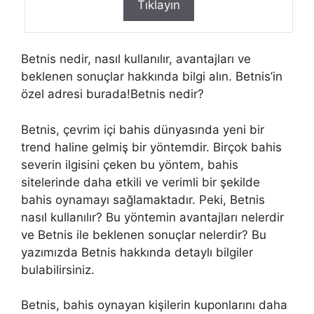
Tıklayın
Betnis nedir, nasıl kullanılır, avantajları ve
beklenen sonuçlar hakkında bilgi alın. Betnis’in
özel adresi burada!Betnis nedir?
Betnis, çevrim içi bahis dünyasında yeni bir
trend haline gelmiş bir yöntemdir. Birçok bahis
severin ilgisini çeken bu yöntem, bahis
sitelerinde daha etkili ve verimli bir şekilde
bahis oynamayı sağlamaktadır. Peki, Betnis
nasıl kullanılır? Bu yöntemin avantajları nelerdir
ve Betnis ile beklenen sonuçlar nelerdir? Bu
yazımızda Betnis hakkında detaylı bilgiler
bulabilirsiniz.
Betnis, bahis oynayan kişilerin kuponlarını daha