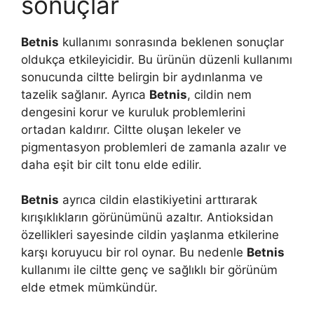
sonuçlar
Betnis
kullanımı sonrasında beklenen sonuçlar
oldukça etkileyicidir. Bu ürünün düzenli kullanımı
sonucunda ciltte belirgin bir aydınlanma ve
tazelik sağlanır. Ayrıca
Betnis
, cildin nem
dengesini korur ve kuruluk problemlerini
ortadan kaldırır. Ciltte oluşan lekeler ve
pigmentasyon problemleri de zamanla azalır ve
daha eşit bir cilt tonu elde edilir.
Betnis
ayrıca cildin elastikiyetini arttırarak
kırışıklıkların görünümünü azaltır. Antioksidan
özellikleri sayesinde cildin yaşlanma etkilerine
karşı koruyucu bir rol oynar. Bu nedenle
Betnis
kullanımı ile ciltte genç ve sağlıklı bir görünüm
elde etmek mümkündür.