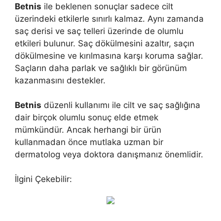
Betnis
ile beklenen sonuçlar sadece cilt
üzerindeki etkilerle sınırlı kalmaz. Aynı zamanda
saç derisi ve saç telleri üzerinde de olumlu
etkileri bulunur. Saç dökülmesini azaltır, saçın
dökülmesine ve kırılmasına karşı koruma sağlar.
Saçların daha parlak ve sağlıklı bir görünüm
kazanmasını destekler.
Betnis
düzenli kullanımı ile cilt ve saç sağlığına
dair birçok olumlu sonuç elde etmek
mümkündür. Ancak herhangi bir ürün
kullanmadan önce mutlaka uzman bir
dermatolog veya doktora danışmanız önemlidir.
İlgini Çekebilir: