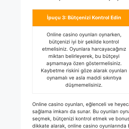
İpuçu 3: Bütçenizi Kontrol Edin
Online casino oyunları oynarken,
bütçenizi iyi bir şekilde kontrol
etmelisiniz. Oyunlara harcayacağınız
miktarı belirleyerek, bu bütçeyi
aşmamaya özen göstermelisiniz.
Kaybetme riskini göze alarak oyunları
oynamalı ve asla maddi sıkıntıya
düşmemelisiniz.
Online casino oyunları, eğlenceli ve hey
sağlama imkanı da sunar. Bu oyunları oynar
seçmek, bütçenizi kontrol etmek ve bonusl
dikkate alarak, online casino oyunlarında ba