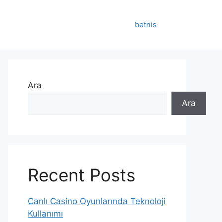
betnis
Ara
Ara
Recent Posts
Canlı Casino Oyunlarında Teknoloji
Kullanımı