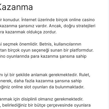
 Kazanma
r konudur. İnternet üzerinde birçok online casino
kazanma şansınız vardır. Ancak, doğru stratejileri
ara kazanmak oldukça zordur.
si seçmek önemlidir. Betnis, kullanıcılarının
tan birçok oyun seçeneği sunan bir platformdur.
sino oyunlarında para kazanma şansına sahip
ı iyi bir şekilde anlamak gerekmektedir. Rulet,
renerek, daha fazla kazanma şansına sahip
ceğiniz online slot oyunları da bulunmaktadır.
nmak için disiplinli olmanız gerekmektedir.
 belirlediğiniz bir bütçe çerçevesinde oyunlara