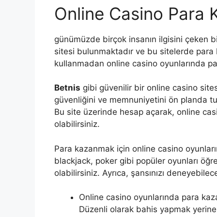
Online Casino Para
günümüzde birçok insanın ilgisini çeken bi
sitesi bulunmaktadır ve bu sitelerde para 
kullanmadan online casino oyunlarında p
Betnis
gibi güvenilir bir online casino site
güvenliğini ve memnuniyetini ön planda tu
Bu site üzerinde hesap açarak, online ca
olabilirsiniz.
Para kazanmak için online casino oyunların
blackjack, poker gibi popüler oyunları öğ
olabilirsiniz. Ayrıca, şansınızı deneyebile
Online casino oyunlarında para kaza
Düzenli olarak bahis yapmak yerine,