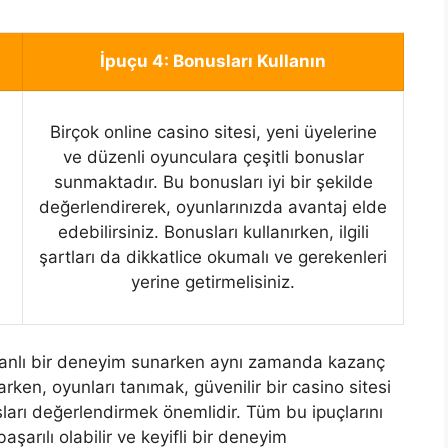
İpuçu 4: Bonusları Kullanın
Birçok online casino sitesi, yeni üyelerine
ve düzenli oyunculara çeşitli bonuslar
sunmaktadır. Bu bonusları iyi bir şekilde
değerlendirerek, oyunlarınızda avantaj elde
edebilirsiniz. Bonusları kullanırken, ilgili
şartları da dikkatlice okumalı ve gerekenleri
yerine getirmelisiniz.
ecanlı bir deneyim sunarken aynı zamanda kazanç
ken, oyunları tanımak, güvenilir bir casino sitesi
arı değerlendirmek önemlidir. Tüm bu ipuçlarını
şarılı olabilir ve keyifli bir deneyim