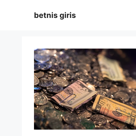
İçeriğe
atla
betnis giris