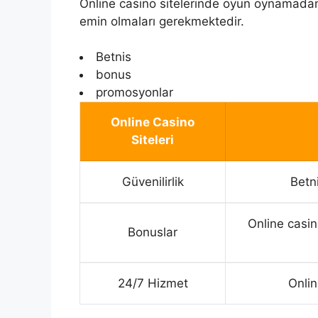
Online casino sitelerinde oyun oynamadan 
emin olmaları gerekmektedir.
Betnis
bonus
promosyonlar
Online Casino
Siteleri
Güvenilirlik
Betni
Online casino
Bonuslar
24/7 Hizmet
Onlin