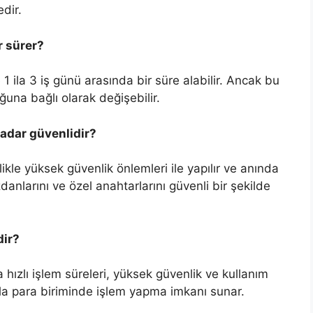
dir.
r sürer?
1 ila 3 iş günü arasında bir süre alabilir. Ancak bu
ğuna bağlı olarak değişebilir.
kadar güvenlidir?
likle yüksek güvenlik önlemleri ile yapılır ve anında
zdanlarını ve özel anahtarlarını güvenli bir şekilde
dir?
hızlı işlem süreleri, yüksek güvenlik ve kullanım
azla para biriminde işlem yapma imkanı sunar.