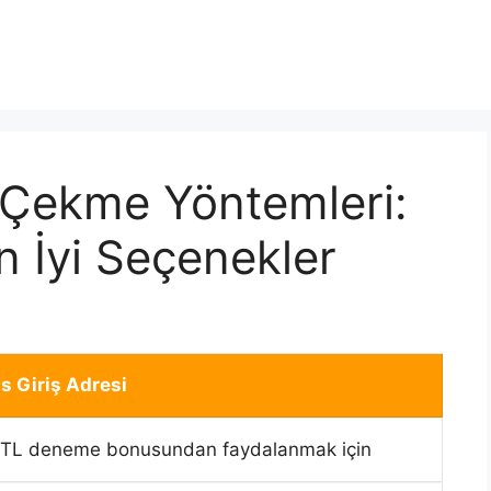
a Çekme Yöntemleri:
En İyi Seçenekler
s Giriş Adresi
00 TL deneme bonusundan faydalanmak için