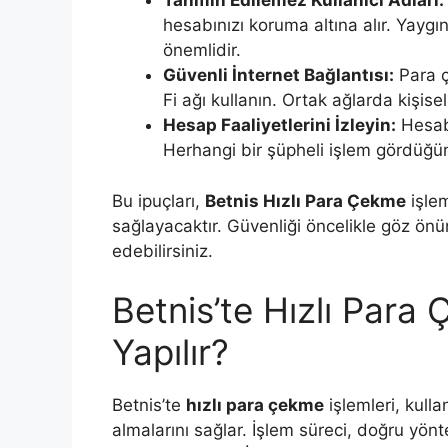
Tahmin Edilemez Kullanıcı Adları:
hesabınızı koruma altına alır. Yaygın
önemlidir.
Güvenli İnternet Bağlantısı:
Para ç
Fi ağı kullanın. Ortak ağlarda kişise
Hesap Faaliyetlerini İzleyin:
Hesabı
Herhangi bir şüpheli işlem gördüğü
Bu ipuçları,
Betnis Hızlı Para Çekme
işlem
sağlayacaktır. Güvenliği öncelikle göz ön
edebilirsiniz.
Betnis’te Hızlı Para 
Yapılır?
Betnis’te
hızlı para çekme
işlemleri, kulla
almalarını sağlar. İşlem süreci, doğru yönt