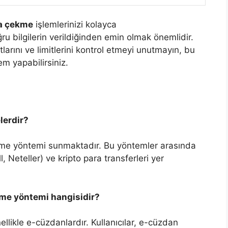
ra çekme
işlemlerinizi kolayca
ğru bilgilerin verildiğinden emin olmak önemlidir.
larını ve limitlerini kontrol etmeyi unutmayın, bu
m yapabilirsiniz.
lerdir?
 çekme yöntemi sunmaktadır. Bu yöntemler arasında
, Neteller) ve kripto para transferleri yer
ekme yöntemi hangisidir?
llikle e-cüzdanlardır. Kullanıcılar, e-cüzdan