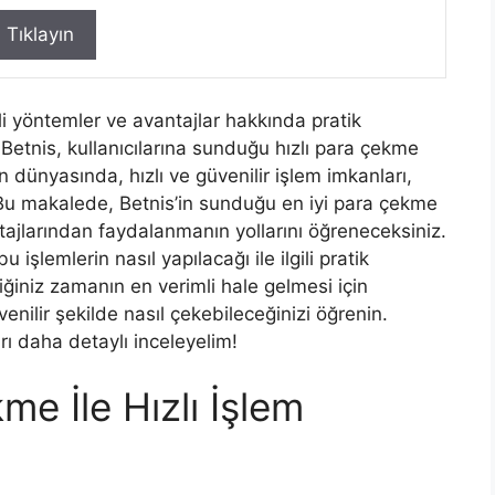
Tıklayın
li yöntemler ve avantajlar hakkında pratik
n.Betnis, kullanıcılarına sunduğu hızlı para çekme
n dünyasında, hızlı ve güvenilir işlem imkanları,
. Bu makalede, Betnis’in sunduğu en iyi para çekme
tajlarından faydalanmanın yollarını öğreneceksiniz.
işlemlerin nasıl yapılacağı ile ilgili pratik
diğiniz zamanın en verimli hale gelmesi için
üvenilir şekilde nasıl çekebileceğinizi öğrenin.
rı daha detaylı inceleyelim!
me İle Hızlı İşlem