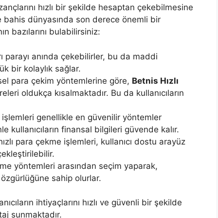
kazançlarını hızlı bir şekilde hesaptan çekebilmesine
 ve bahis dünyasında son derece önemli bir
ın bazılarını bulabilirsiniz:
rı parayı anında çekebilirler, bu da maddi
k bir kolaylık sağlar.
el para çekim yöntemlerine göre,
Betnis Hızlı
releri oldukça kısalmaktadır. Bu da kullanıcıların
işlemleri genellikle en güvenilir yöntemler
e kullanıcıların finansal bilgileri güvende kalır.
ızlı para çekme işlemleri, kullanıcı dostu arayüz
leştirilebilir.
çekme yöntemleri arasından seçim yaparak,
özgürlüğüne sahip olurlar.
nıcıların ihtiyaçlarını hızlı ve güvenli bir şekilde
taj sunmaktadır.