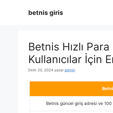
İçeriğe
atla
betnis giris
Betnis Hızlı Par
Kullanıcılar İçin 
Ekim 20, 2024
yazar
admin
Betni
Betnis güncel giriş adresi ve 1