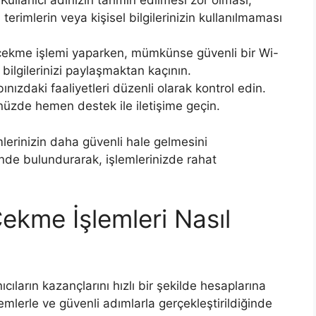
Kullanıcı adınızın tahmin edilmesi zor olması,
 terimlerin veya kişisel bilgilerinizin kullanılmaması
ekme işlemi yaparken, mümkünse güvenli bir Wi-
l bilgilerinizi paylaşmaktan kaçının.
nızdaki faaliyetleri düzenli olarak kontrol edin.
nüzde hemen destek ile iletişime geçin.
lerinizin daha güvenli hale gelmesini
ünde bulundurarak, işlemlerinizde rahat
Çekme İşlemleri Nasıl
nıcıların kazançlarını hızlı bir şekilde hesaplarına
emlerle ve güvenli adımlarla gerçekleştirildiğinde