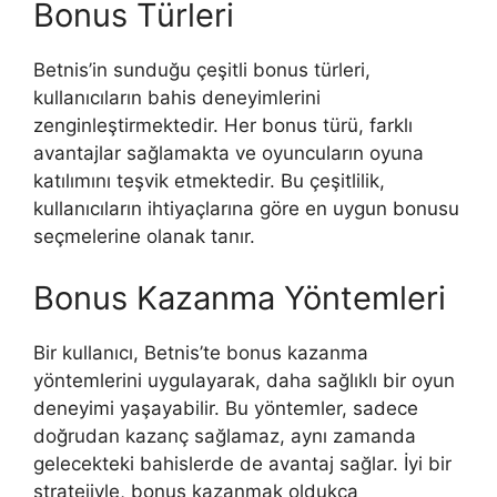
Bonus Türleri
Betnis’in sunduğu çeşitli bonus türleri,
kullanıcıların bahis deneyimlerini
zenginleştirmektedir. Her bonus türü, farklı
avantajlar sağlamakta ve oyuncuların oyuna
katılımını teşvik etmektedir. Bu çeşitlilik,
kullanıcıların ihtiyaçlarına göre en uygun bonusu
seçmelerine olanak tanır.
Bonus Kazanma Yöntemleri
Bir kullanıcı, Betnis’te bonus kazanma
yöntemlerini uygulayarak, daha sağlıklı bir oyun
deneyimi yaşayabilir. Bu yöntemler, sadece
doğrudan kazanç sağlamaz, aynı zamanda
gelecekteki bahislerde de avantaj sağlar. İyi bir
stratejiyle, bonus kazanmak oldukça