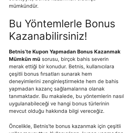
mümkündür.
Bu Yöntemlerle Bonus
Kazanabilirsiniz!
Betnis’te Kupon Yapmadan Bonus Kazanmak
Mümkün mü
sorusu, birçok bahis severin
merak ettiği bir konudur. Betnis, kullanıcılara
çeşitli bonus fırsatları sunarak hem
deneyimlerini zenginleştirmekte hem de bahis
yapmadan kazanç sağlamalarına olanak
tanımaktadır. Bu makalede, bu yöntemlerin nasıl
uygulanabileceği ve hangi bonus türlerinin
mevcut olduğu hakkında bilgi vereceğiz.
Öncelikle, Betnis’te bonus kazanmak için çeşitli