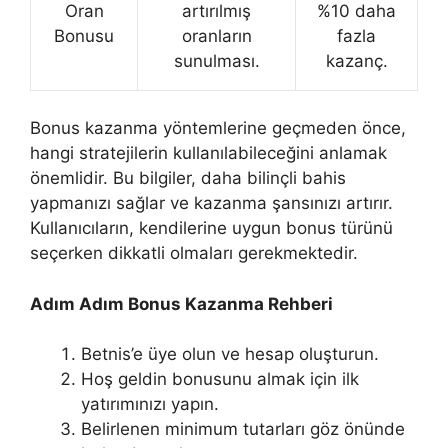
Oran
artırılmış
%10 daha
Bonusu
oranların
fazla
sunulması.
kazanç.
Bonus kazanma yöntemlerine geçmeden önce,
hangi stratejilerin kullanılabileceğini anlamak
önemlidir. Bu bilgiler, daha bilinçli bahis
yapmanızı sağlar ve kazanma şansınızı artırır.
Kullanıcıların, kendilerine uygun bonus türünü
seçerken dikkatli olmaları gerekmektedir.
Adım Adım Bonus Kazanma Rehberi
Betnis’e üye olun ve hesap oluşturun.
Hoş geldin bonusunu almak için ilk
yatırımınızı yapın.
Belirlenen minimum tutarları göz önünde