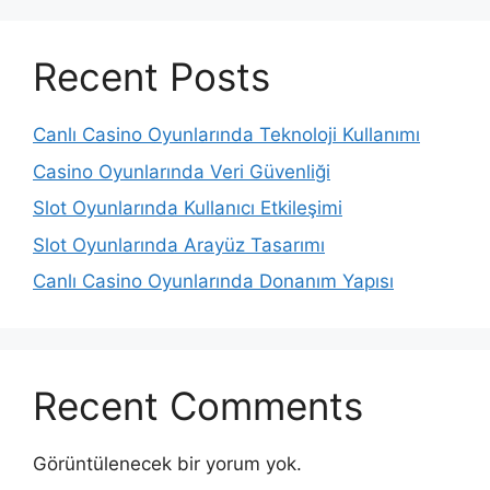
Recent Posts
Canlı Casino Oyunlarında Teknoloji Kullanımı
Casino Oyunlarında Veri Güvenliği
Slot Oyunlarında Kullanıcı Etkileşimi
Slot Oyunlarında Arayüz Tasarımı
Canlı Casino Oyunlarında Donanım Yapısı
Recent Comments
Görüntülenecek bir yorum yok.