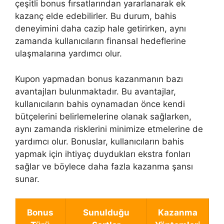
çeşitli bonus fırsatlarından yararlanarak ek
kazanç elde edebilirler. Bu durum, bahis
deneyimini daha cazip hale getirirken, aynı
zamanda kullanıcıların finansal hedeflerine
ulaşmalarına yardımcı olur.
Kupon yapmadan bonus kazanmanın bazı
avantajları bulunmaktadır. Bu avantajlar,
kullanıcıların bahis oynamadan önce kendi
bütçelerini belirlemelerine olanak sağlarken,
aynı zamanda risklerini minimize etmelerine de
yardımcı olur. Bonuslar, kullanıcıların bahis
yapmak için ihtiyaç duydukları ekstra fonları
sağlar ve böylece daha fazla kazanma şansı
sunar.
Bonus
Sunulduğu
Kazanma