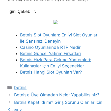
İlgini Çekebilir:
Betnis Slot Oyunları: En İyi Slot Oyunları
ile Şansınızı Deneyin
Casino Oyunlarında RTP Nedir
Betnis Güncel Yatırım Fırsatları
Betnis Hızlı Para Çekme Yöntemleri:
Kullanıcılar İçin En İyi Seçenekler
Betnis Hangi Slot Oyunları Var?
Kategoriler
betnis
Betnis’e Üye Olmadan Neler Yapabilirsiniz?
Betnis Kapatıldı mı? Giriş Sorunu Olanlar İçin
Kılavuz