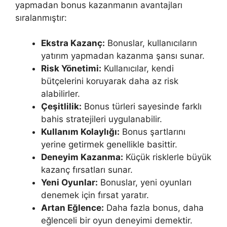
yapmadan bonus kazanmanın avantajları
sıralanmıştır:
Ekstra Kazanç:
Bonuslar, kullanıcıların
yatırım yapmadan kazanma şansı sunar.
Risk Yönetimi:
Kullanıcılar, kendi
bütçelerini koruyarak daha az risk
alabilirler.
Çeşitlilik:
Bonus türleri sayesinde farklı
bahis stratejileri uygulanabilir.
Kullanım Kolaylığı:
Bonus şartlarını
yerine getirmek genellikle basittir.
Deneyim Kazanma:
Küçük risklerle büyük
kazanç fırsatları sunar.
Yeni Oyunlar:
Bonuslar, yeni oyunları
denemek için fırsat yaratır.
Artan Eğlence:
Daha fazla bonus, daha
eğlenceli bir oyun deneyimi demektir.