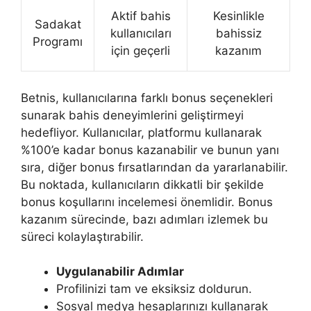
Aktif bahis
Kesinlikle
Sadakat
kullanıcıları
bahissiz
Programı
için geçerli
kazanım
Betnis, kullanıcılarına farklı bonus seçenekleri
sunarak bahis deneyimlerini geliştirmeyi
hedefliyor. Kullanıcılar, platformu kullanarak
%100’e kadar bonus kazanabilir ve bunun yanı
sıra, diğer bonus fırsatlarından da yararlanabilir.
Bu noktada, kullanıcıların dikkatli bir şekilde
bonus koşullarını incelemesi önemlidir. Bonus
kazanım sürecinde, bazı adımları izlemek bu
süreci kolaylaştırabilir.
Uygulanabilir Adımlar
Profilinizi tam ve eksiksiz doldurun.
Sosyal medya hesaplarınızı kullanarak