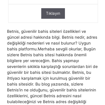
Tıklayın
Betnis, güvenilir bahis siteleri özellikleri ve
güncel adresi hakkında bilgi. Betnis nedir, adres
değişikliği nedenleri ve nasıl bulunur? Uygun
bahis platformu.Merhaba sevgili okurlar, Bugün
sizlere Betnis bahis sitesi hakkında önemli
bilgilere yer vereceğim. Bahis yapmayı
sevenlerin sıklıkla karşılaştığı sorunlardan biri de
güvenilir bir bahis sitesi bulmaktır. Betnis, bu
ihtiyacı karşılamak için kurulmuş güvenilir bir
bahis sitesidir. Bu blog yazısında, sizlere
Betnis’in ne olduğunu, güvenilir bahis sitelerinin
özelliklerini, güncel Betnis adresini nasıl
bulabileceğinizi ve Betnis adres değişikliği