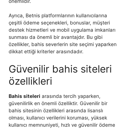
önemlidir.
Ayrıca, Betnis platformlarının kullanıcılarına
çeşitli ödeme seçenekleri, bonuslar, müşteri
destek hizmetleri ve mobil uygulama imkanları
sunması da önemli bir avantajdır. Bu gibi
özellikler, bahis severlerin site seçimi yaparken
dikkat ettiği kriterler arasındadır.
Güvenilir bahis siteleri
özellikleri
Bahis siteleri
arasında tercih yaparken,
güvenilirlik en önemli özelliktir. Güvenilir bir
bahis sitesinin özellikleri arasında lisanslı
olması, kullanıcı verilerini koruması, yüksek
kullanıcı memnuniyeti, hızlı ve güvenilir ödeme