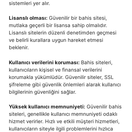
sistemleri yer alır.
Lisanslı olması:
Güvenilir bir bahis sitesi,
mutlaka geçerli bir lisansa sahip olmalıdır.
Lisanslı sitelerin düzenli denetimden geçmesi
ve belirli kurallara uygun hareket etmesi
beklenir.
Kullanıcı verilerini koruması:
Bahis siteleri,
kullanıcıların kişisel ve finansal verilerini
korumakla yükümlüdür. Güvenilir siteler, SSL
şifreleme gibi güvenlik önlemleri alarak kullanıcı
bilgilerinin güvenliğini sağlar.
Yüksek kullanıcı memnuniyeti:
Güvenilir bahis
siteleri, genellikle kullanıcı memnuniyeti odaklı
hizmet verirler. Hızlı ve etkili müşteri hizmetleri,
kullanıcıların siteyle ilgili problemlerini hızlıca