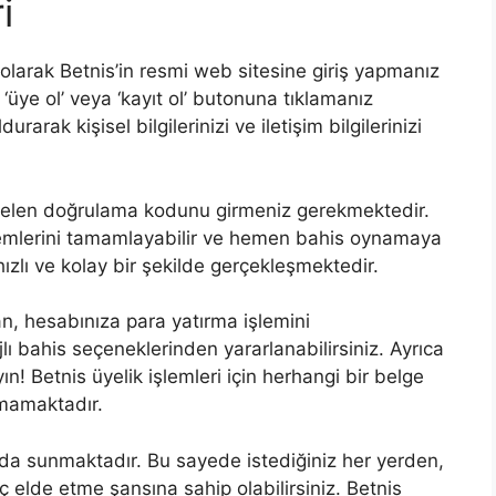
i
lk olarak Betnis’in resmi web sitesine giriş yapmanız
üye ol’ veya ‘kayıt ol’ butonuna tıklamanız
rarak kişisel bilgilerinizi ve iletişim bilgilerinizi
e gelen doğrulama kodunu girmeniz gerekmektedir.
şlemlerini tamamlayabilir ve hemen bahis oynamaya
hızlı ve kolay bir şekilde gerçekleşmektedir.
n, hesabınıza para yatırma işlemini
lı bahis seçeneklerinden yararlanabilirsiniz. Ayrıca
yın! Betnis üyelik işlemleri için herhangi bir belge
mamaktadır.
 da sunmaktadır. Bu sayede istediğiniz her yerden,
elde etme şansına sahip olabilirsiniz. Betnis