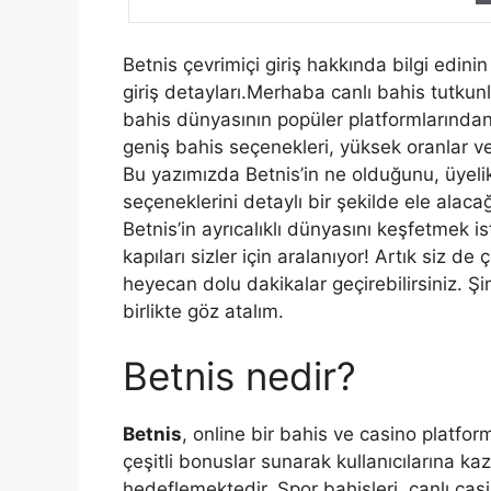
Betnis çevrimiçi giriş hakkında bilgi edinin
giriş detayları.Merhaba canlı bahis tutkun
bahis dünyasının popüler platformlarından 
geniş bahis seçenekleri, yüksek oranlar ve
Bu yazımızda Betnis’in ne olduğunu, üyelik
seçeneklerini detaylı bir şekilde ele alac
Betnis’in ayrıcalıklı dünyasını keşfetmek is
kapıları sizler için aralanıyor! Artık siz de 
heyecan dolu dakikalar geçirebilirsiniz. Şi
birlikte göz atalım.
Betnis nedir?
Betnis
, online bir bahis ve casino platfo
çeşitli bonuslar sunarak kullanıcılarına k
hedeflemektedir. Spor bahisleri, canlı casi