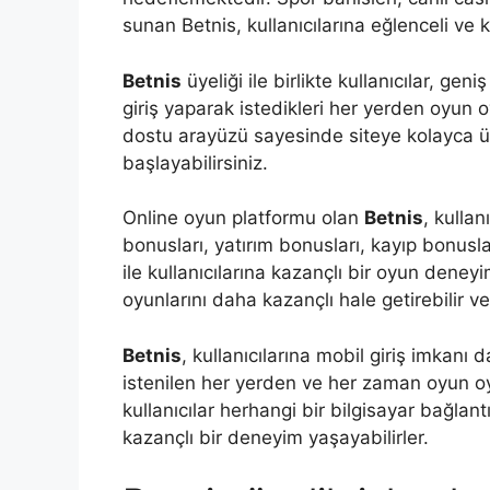
sunan Betnis, kullanıcılarına eğlenceli ve
Betnis
üyeliği ile birlikte kullanıcılar, ge
giriş yaparak istedikleri her yerden oyun o
dostu arayüzü sayesinde siteye kolayca üy
başlayabilirsiniz.
Online oyun platformu olan
Betnis
, kullan
bonusları, yatırım bonusları, kayıp bonus
ile kullanıcılarına kazançlı bir oyun deney
oyunlarını daha kazançlı hale getirebilir ve
Betnis
, kullanıcılarına mobil giriş imkan
istenilen her yerden ve her zaman oyun o
kullanıcılar herhangi bir bilgisayar bağlan
kazançlı bir deneyim yaşayabilirler.