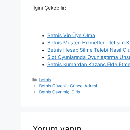
İlgini Çekebilir:
Betnis Vip Üye Olma
Betnis Müşteri Hizmetleri: İletişim 
Betnis Hesap Silme Talebi Nasıl Olu
Slot Oyunlarında Oyunlaştırma Unsu
Betnis Kumardan Kazanç Elde Etm
Kategoriler
betnis
Betnis Güvenilir Güncel Adresi
Betnis Çevrimiçi Giriş
Yorum yapın