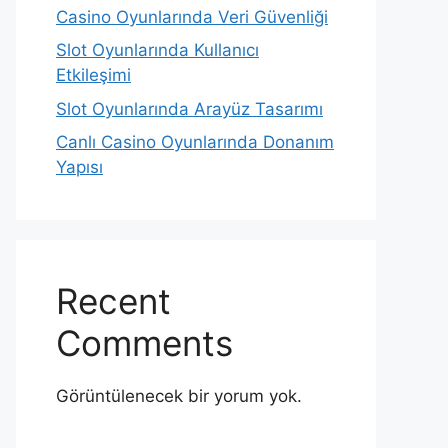
Casino Oyunlarında Veri Güvenliği
Slot Oyunlarında Kullanıcı
Etkileşimi
Slot Oyunlarında Arayüz Tasarımı
Canlı Casino Oyunlarında Donanım
Yapısı
Recent
Comments
Görüntülenecek bir yorum yok.