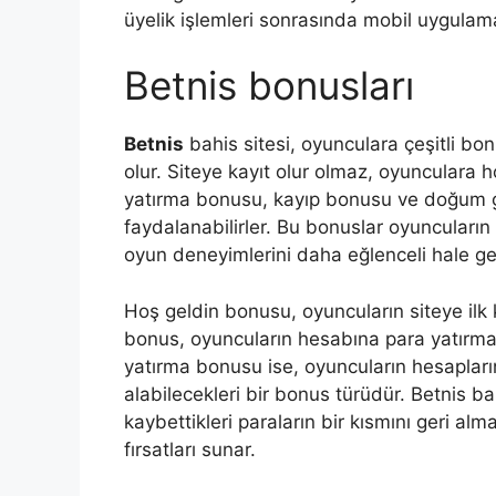
üyelik işlemleri sonrasında mobil uygulama
Betnis bonusları
Betnis
bahis sitesi, oyunculara çeşitli bo
olur. Siteye kayıt olur olmaz, oyunculara h
yatırma bonusu, kayıp bonusu ve doğum g
faydalanabilirler. Bu bonuslar oyuncuların
oyun deneyimlerini daha eğlenceli hale geti
Hoş geldin bonusu, oyuncuların siteye ilk 
bonus, oyuncuların hesabına para yatırma
yatırma bonusu ise, oyuncuların hesaplarına
alabilecekleri bir bonus türüdür. Betnis ba
kaybettikleri paraların bir kısmını geri al
fırsatları sunar.