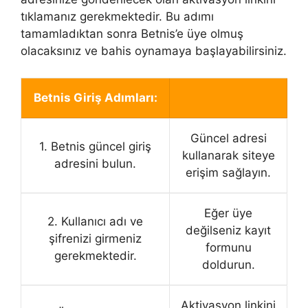
tıklamanız gerekmektedir. Bu adımı
tamamladıktan sonra Betnis’e üye olmuş
olacaksınız ve bahis oynamaya başlayabilirsiniz.
Betnis Giriş Adımları:
Güncel adresi
1. Betnis güncel giriş
kullanarak siteye
adresini bulun.
erişim sağlayın.
Eğer üye
2. Kullanıcı adı ve
değilseniz kayıt
şifrenizi girmeniz
formunu
gerekmektedir.
doldurun.
Aktivasyon linkini