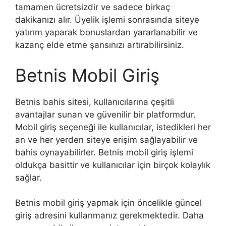
tamamen ücretsizdir ve sadece birkaç
dakikanızı alır. Üyelik işlemi sonrasında siteye
yatırım yaparak bonuslardan yararlanabilir ve
kazanç elde etme şansınızı artırabilirsiniz.
Betnis Mobil Giriş
Betnis bahis sitesi, kullanıcılarına çeşitli
avantajlar sunan ve güvenilir bir platformdur.
Mobil giriş seçeneği ile kullanıcılar, istedikleri her
an ve her yerden siteye erişim sağlayabilir ve
bahis oynayabilirler. Betnis mobil giriş işlemi
oldukça basittir ve kullanıcılar için birçok kolaylık
sağlar.
Betnis mobil giriş yapmak için öncelikle güncel
giriş adresini kullanmanız gerekmektedir. Daha