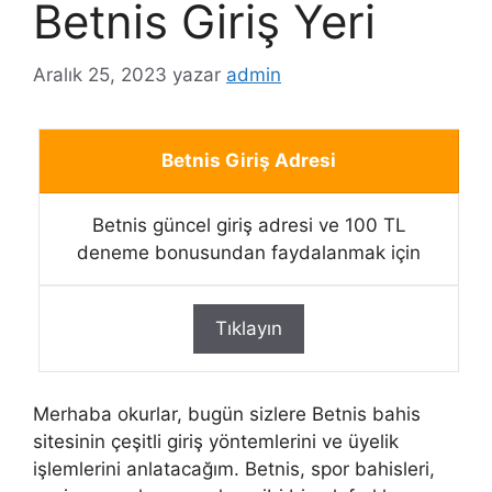
Betnis Giriş Yeri
Aralık 25, 2023
yazar
admin
Betnis Giriş Adresi
Betnis güncel giriş adresi ve 100 TL
deneme bonusundan faydalanmak için
Tıklayın
Merhaba okurlar, bugün sizlere Betnis bahis
sitesinin çeşitli giriş yöntemlerini ve üyelik
işlemlerini anlatacağım. Betnis, spor bahisleri,