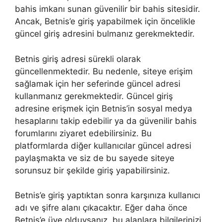
bahis imkanı sunan güvenilir bir bahis sitesidir.
Ancak, Betnis’e giriş yapabilmek için öncelikle
güncel giriş adresini bulmanız gerekmektedir.
Betnis giriş adresi sürekli olarak
güncellenmektedir. Bu nedenle, siteye erişim
sağlamak için her seferinde güncel adresi
kullanmanız gerekmektedir. Güncel giriş
adresine erişmek için Betnis’in sosyal medya
hesaplarını takip edebilir ya da güvenilir bahis
forumlarını ziyaret edebilirsiniz. Bu
platformlarda diğer kullanıcılar güncel adresi
paylaşmakta ve siz de bu sayede siteye
sorunsuz bir şekilde giriş yapabilirsiniz.
Betnis’e giriş yaptıktan sonra karşınıza kullanıcı
adı ve şifre alanı çıkacaktır. Eğer daha önce
Betnis’e üye olduysanız, bu alanlara bilgilerinizi