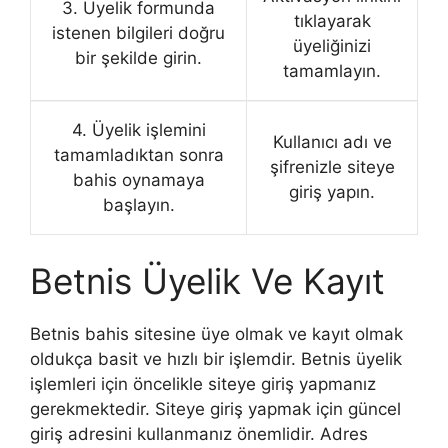
3. Üyelik formunda
tıklayarak
istenen bilgileri doğru
üyeliğinizi
bir şekilde girin.
tamamlayın.
4. Üyelik işlemini
Kullanıcı adı ve
tamamladıktan sonra
şifrenizle siteye
bahis oynamaya
giriş yapın.
başlayın.
Betnis Üyelik Ve Kayıt
Betnis bahis sitesine üye olmak ve kayıt olmak
oldukça basit ve hızlı bir işlemdir. Betnis üyelik
işlemleri için öncelikle siteye giriş yapmanız
gerekmektedir. Siteye giriş yapmak için güncel
giriş adresini kullanmanız önemlidir. Adres