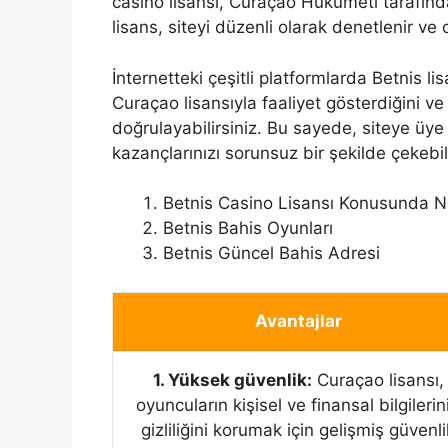
casino lisansı, Curaçao Hükümeti tarafında
lisans, siteyi düzenli olarak denetlenir ve 
İnternetteki çeşitli platformlarda Betnis lis
Curaçao lisansıyla faaliyet gösterdiğini 
doğrulayabilirsiniz. Bu sayede, siteye üye
kazançlarınızı sorunsuz bir şekilde çekebili
Betnis Casino Lisansı Konusunda 
Betnis Bahis Oyunları
Betnis Güncel Bahis Adresi
Avantajlar
1. Yüksek güvenlik:
Curaçao lisansı,
oyuncuların kişisel ve finansal bilgilerin
gizliliğini korumak için gelişmiş güvenli