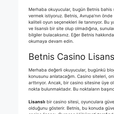
Merhaba okuyucular, bugün Betnis bahis si
vermek istiyoruz. Betnis, Avrupa’nın önde g
kaliteli oyun seçenekleri ile tanınıyor. Bu 
ve lisanslı bir site olup olmadığına, sunu
bilgiler bulacaksınız. Eğer Betnis hakkında
okumaya devam edin.
Betnis Casino Lisans
Merhaba değerli okuyucular, bugünkü blog
konusunu anlatacağım. Casino siteleri, on
arttırıyor. Ancak, bir casino sitesine üy
nokta bulunmaktadır. Bu noktaların başında
Lisanslı
bir casino sitesi, oyunculara güve
olduğunu gösterir. Betnis, bu konuda güven