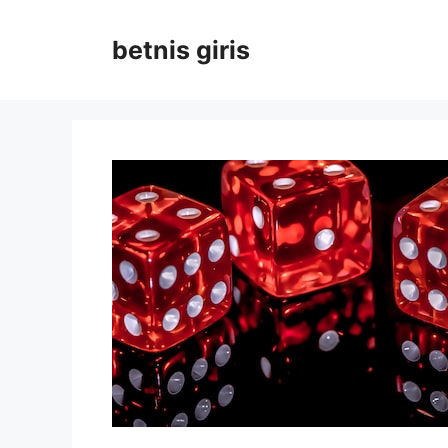
İçeriğe
atla
betnis giris