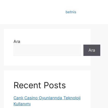
betnis
Ara
Ara
Recent Posts
Canlı Casino Oyunlarında Teknoloji
Kullanımı