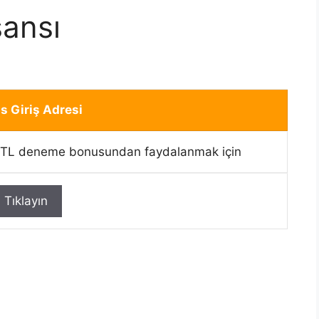
sansı
s Giriş Adresi
00 TL deneme bonusundan faydalanmak için
Tıklayın