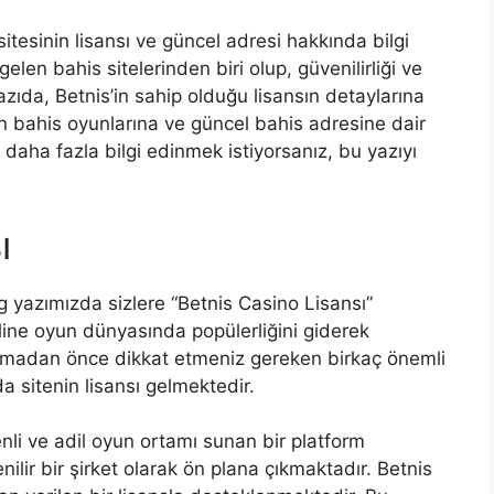
tesinin lisansı ve güncel adresi hakkında bilgi
elen bahis sitelerinden biri olup, güvenilirliği ve
yazıda, Betnis’in sahip olduğu lisansın detaylarına
lan bahis oyunlarına ve güncel bahis adresine dair
 daha fazla bilgi edinmek istiyorsanız, bu yazıyı
ı
 yazımızda sizlere “Betnis Casino Lisansı”
line oyun dünyasında popülerliğini giderek
e olmadan önce dikkat etmeniz gereken birkaç önemli
 sitenin lisansı gelmektedir.
nli ve adil oyun ortamı sunan bir platform
ilir bir şirket olarak ön plana çıkmaktadır. Betnis