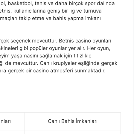
l, ​​basketbol, ​​tenis ve daha birçok spor dalında
nis, kullanıcılarına geniş bir lig ve turnuva
n maçları takip etme ve bahis yapma imkanı
irçok seçenek mevcuttur. Betnis casino oyunları
kineleri gibi popüler oyunlar yer alır. Her oyun,
neyim yaşamasını sağlamak için titizlikle
eği de mevcuttur. Canlı krupiyeler eşliğinde gerçek
lara gerçek bir casino atmosferi sunmaktadır.
nları
Canlı Bahis İmkanları