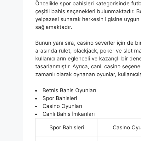
Öncelikle spor bahisleri kategorisinde futbo
çeşitli bahis seçenekleri bulunmaktadır. Bet
yelpazesi sunarak herkesin ilgisine uygu
sağlamaktadır.
Bunun yanı sıra, casino severler için de b
arasında rulet, blackjack, poker ve slot ma
kullanıcıların eğlenceli ve kazançlı bir de
tasarlanmıştır. Ayrıca, canlı casino seçen
zamanlı olarak oynanan oyunlar, kullanıcı
Betnis Bahis Oyunları
Spor Bahisleri
Casino Oyunları
Canlı Bahis İmkanları
Spor Bahisleri
Casino Oyu