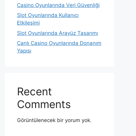
Casino Oyunlarında Veri Güvenliği
Slot Oyunlarında Kullanıcı
Etkileşimi
Slot Oyunlarında Arayüz Tasarımı
Canlı Casino Oyunlarında Donanım
Yapısı
Recent
Comments
Görüntülenecek bir yorum yok.