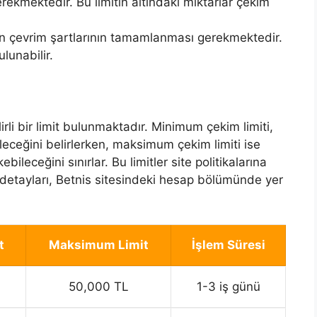
ekmektedir. Bu limitin altındaki miktarlar çekim
çin çevrim şartlarının tamamlanması gerekmektedir.
lunabilir.
rli bir limit bulunmaktadır. Minimum çekim limiti,
ileceğini belirlerken, maksimum çekim limiti ise
bileceğini sınırlar. Bu limitler site politikalarına
 detayları, Betnis sitesindeki hesap bölümünde yer
t
Maksimum Limit
İşlem Süresi
50,000 TL
1-3 iş günü