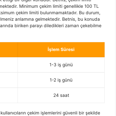
mektedir. Minimum çekim limiti genellikle 100 TL
maksimum çekim limiti bulunmamaktadır. Bu durum,
ebilmeniz anlamına gelmektedir. Betnis, bu konuda
larında biriken parayı diledikleri zaman çekebilme
İşlem Süresi
1-3 iş günü
1-2 iş günü
24 saat
kullanıcıların çekim işlemlerini güvenli bir şekilde