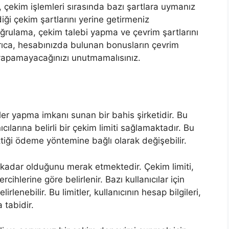
 çekim işlemleri sırasında bazı şartlara uymanız
diği çekim şartlarını yerine getirmeniz
ğrulama, çekim talebi yapma ve çevrim şartlarını
rıca, hesabınızda bulunan bonusların çevrim
 yapamayacağınızı unutmamalısınız.
emler yapma imkanı sunan bir bahis şirketidir. Bu
cılarına belirli bir çekim limiti sağlamaktadır. Bu
ettiği ödeme yöntemine bağlı olarak değişebilir.
ne kadar olduğunu merak etmektedir. Çekim limiti,
rcihlerine göre belirlenir. Bazı kullanıcılar için
irlenebilir. Bu limitler, kullanıcının hesap bilgileri,
 tabidir.