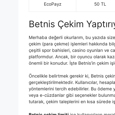
EcoPayz
50 TL
Betnis Çekim Yaptır
Merhaba değerli okurlarım, bu yazıda size 
çekim (para çekme) işlemleri hakkında bilg
çeşitli spor bahisleri, casino oyunları ve c
platformdur. Ancak, bir oyuncu olarak kaz
önemli bir konudur. İşte Betnis’in çekim i
Öncelikle belirtmek gerekir ki, Betnis çekim
gerçekleştirilmektedir. Kullanıcılar, hesap
yöntemlerini tercih edebilirler. Bu ödeme 
veya e-cüzdanlar gibi seçenekler bulunmak
tutarak, çekim taleplerini en kısa sürede 
Betnis çekim limiti
ise kullanıcıların merak