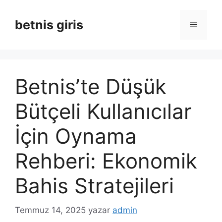
İçeriğe
atla
betnis giris
Menü
Betnis’te Düşük
Bütçeli Kullanıcılar
İçin Oynama
Rehberi: Ekonomik
Bahis Stratejileri
Temmuz 14, 2025
yazar
admin