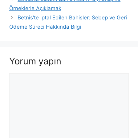
Örneklerle Açıklamak
Betnis’te İptal Edilen Bahisler: Sebep ve Geri
Ödeme Süreci Hakkında Bilgi
Yorum yapın
Yorum