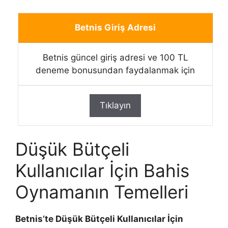
Betnis Giriş Adresi
Betnis güncel giriş adresi ve 100 TL
deneme bonusundan faydalanmak için
Tıklayın
Düşük Bütçeli
Kullanıcılar İçin Bahis
Oynamanın Temelleri
Betnis’te Düşük Bütçeli Kullanıcılar İçin