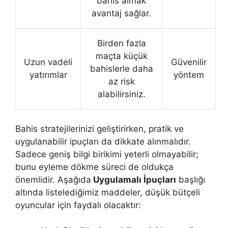
bahis almak
avantaj sağlar.
Birden fazla
maçta küçük
Uzun vadeli
Güvenilir
bahislerle daha
yatırımlar
yöntem
az risk
alabilirsiniz.
Bahis stratejilerinizi geliştirirken, pratik ve
uygulanabilir ipuçları da dikkate alınmalıdır.
Sadece geniş bilgi birikimi yeterli olmayabilir;
bunu eyleme dökme süreci de oldukça
önemlidir. Aşağıda
Uygulamalı İpuçları
başlığı
altında listelediğimiz maddeler, düşük bütçeli
oyuncular için faydalı olacaktır: