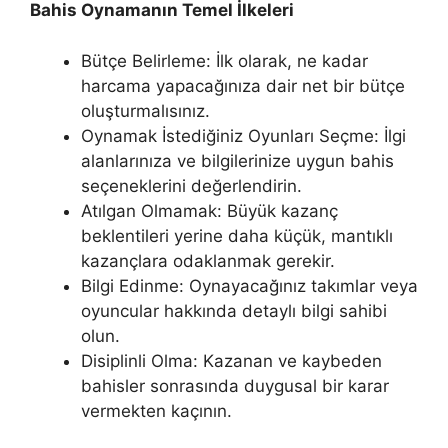
Bahis Oynamanın Temel İlkeleri
Bütçe Belirleme: İlk olarak, ne kadar
harcama yapacağınıza dair net bir bütçe
oluşturmalısınız.
Oynamak İstediğiniz Oyunları Seçme: İlgi
alanlarınıza ve bilgilerinize uygun bahis
seçeneklerini değerlendirin.
Atılgan Olmamak: Büyük kazanç
beklentileri yerine daha küçük, mantıklı
kazançlara odaklanmak gerekir.
Bilgi Edinme: Oynayacağınız takımlar veya
oyuncular hakkında detaylı bilgi sahibi
olun.
Disiplinli Olma: Kazanan ve kaybeden
bahisler sonrasında duygusal bir karar
vermekten kaçının.