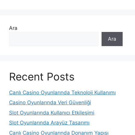
Ara
Ara
Recent Posts
Canlı Casino Oyunlarında Teknoloji Kullanımı
Casino Oyunlarında Veri Güvenliği
Slot Oyunlarında Kullanıcı Etkileşimi
Slot Oyunlarında Arayüz Tasarımı
Canlı Casino Oyunlarında Donanım Yapısı