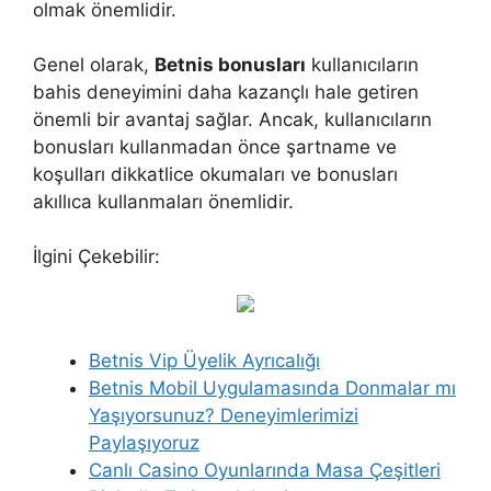
olmak önemlidir.
Genel olarak,
Betnis bonusları
kullanıcıların
bahis deneyimini daha kazançlı hale getiren
önemli bir avantaj sağlar. Ancak, kullanıcıların
bonusları kullanmadan önce şartname ve
koşulları dikkatlice okumaları ve bonusları
akıllıca kullanmaları önemlidir.
İlgini Çekebilir:
Betnis Vip Üyelik Ayrıcalığı
Betnis Mobil Uygulamasında Donmalar mı
Yaşıyorsunuz? Deneyimlerimizi
Paylaşıyoruz
Canlı Casino Oyunlarında Masa Çeşitleri