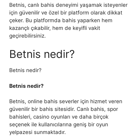
Betnis, canlı bahis deneyimi yaşamak isteyenler
için güvenilir ve özel bir platform olarak dikkat
çeker. Bu platformda bahis yaparken hem
kazançlı çıkabilir, hem de keyifli vakit
geçirebilirsiniz.
Betnis nedir?
Betnis nedir?
Betnis nedir?
Betnis, online bahis severler için hizmet veren
güvenilir bir bahis sitesidir. Canlı bahis, spor
bahisleri, casino oyunları ve daha birçok
seçenek ile kullanıcılarına geniş bir oyun
yelpazesi sunmaktadır.