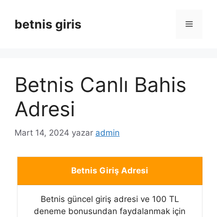
İçeriğe
atla
betnis giris
Menü
Betnis Canlı Bahis
Adresi
Mart 14, 2024
yazar
admin
Betnis Giriş Adresi
Betnis güncel giriş adresi ve 100 TL
deneme bonusundan faydalanmak için