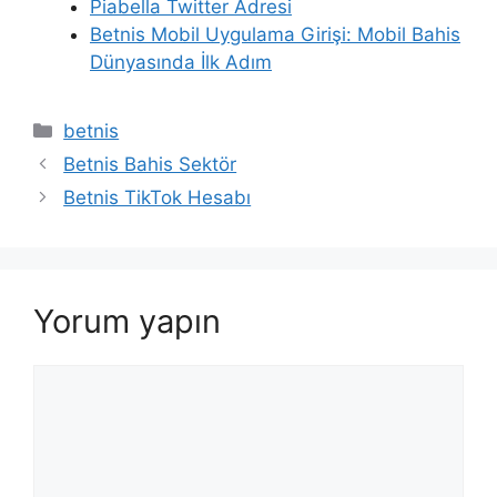
Piabella Twitter Adresi
Betnis Mobil Uygulama Girişi: Mobil Bahis
Dünyasında İlk Adım
Kategoriler
betnis
Betnis Bahis Sektör
Betnis TikTok Hesabı
Yorum yapın
Yorum