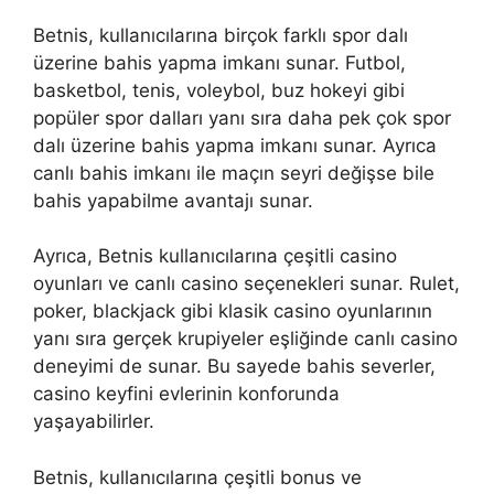
Betnis, kullanıcılarına birçok farklı spor dalı
üzerine bahis yapma imkanı sunar. Futbol,
basketbol, tenis, voleybol, buz hokeyi gibi
popüler spor dalları yanı sıra daha pek çok spor
dalı üzerine bahis yapma imkanı sunar. Ayrıca
canlı bahis imkanı ile maçın seyri değişse bile
bahis yapabilme avantajı sunar.
Ayrıca, Betnis kullanıcılarına çeşitli casino
oyunları ve canlı casino seçenekleri sunar. Rulet,
poker, blackjack gibi klasik casino oyunlarının
yanı sıra gerçek krupiyeler eşliğinde canlı casino
deneyimi de sunar. Bu sayede bahis severler,
casino keyfini evlerinin konforunda
yaşayabilirler.
Betnis, kullanıcılarına çeşitli bonus ve