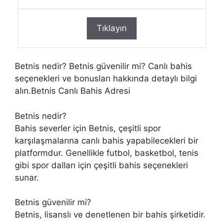
Tıklayın
Betnis nedir? Betnis güvenilir mi? Canlı bahis
seçenekleri ve bonusları hakkında detaylı bilgi
alın.Betnis Canlı Bahis Adresi
Betnis nedir?
Bahis severler için Betnis, çeşitli spor
karşılaşmalarına canlı bahis yapabilecekleri bir
platformdur. Genellikle futbol, basketbol, tenis
gibi spor dalları için çeşitli bahis seçenekleri
sunar.
Betnis güvenilir mi?
Betnis, lisanslı ve denetlenen bir bahis şirketidir.