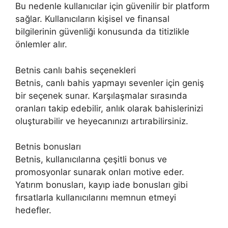
Bu nedenle kullanıcılar için güvenilir bir platform
sağlar. Kullanıcıların kişisel ve finansal
bilgilerinin güvenliği konusunda da titizlikle
önlemler alır.
Betnis canlı bahis seçenekleri
Betnis, canlı bahis yapmayı sevenler için geniş
bir seçenek sunar. Karşılaşmalar sırasında
oranları takip edebilir, anlık olarak bahislerinizi
oluşturabilir ve heyecanınızı artırabilirsiniz.
Betnis bonusları
Betnis, kullanıcılarına çeşitli bonus ve
promosyonlar sunarak onları motive eder.
Yatırım bonusları, kayıp iade bonusları gibi
fırsatlarla kullanıcılarını memnun etmeyi
hedefler.