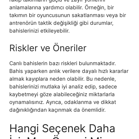
anlamalarına yardımcı olabilir. Örneğin, bir
takımın bir oyuncusunun sakatlanması veya bir
antrenörün taktik değişikliği gibi durumlar,
bahislerinizi etkileyebilir.
Riskler ve Öneriler
Canlı bahislerin bazı riskleri bulunmaktadır.
Bahis yaparken anlık verilere dayalı hızlı kararlar
almak kayıplara neden olabilir. Bu nedenle,
bahislerinizi mutlaka iyi analiz edip, sadece
kaybetmeyi göze alabileceğiniz miktarlarla
oynamalısınız. Ayrıca, odaklanma ve dikkat
dağınıklığından kaçınmak da önemlidir.
Hangi Seçenek Daha