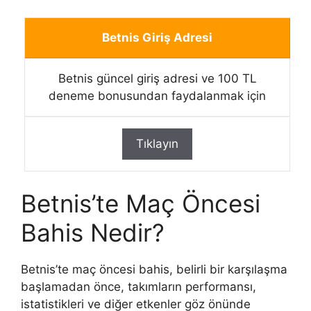
Betnis Giriş Adresi
Betnis güncel giriş adresi ve 100 TL
deneme bonusundan faydalanmak için
Tıklayın
Betnis’te Maç Öncesi
Bahis Nedir?
Betnis’te maç öncesi bahis, belirli bir karşılaşma
başlamadan önce, takımların performansı,
istatistikleri ve diğer etkenler göz önünde