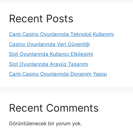
Recent Posts
Canlı Casino Oyunlarında Teknoloji Kullanımı
Casino Oyunlarında Veri Güvenliği
Slot Oyunlarında Kullanıcı Etkileşimi
Slot Oyunlarında Arayüz Tasarımı
Canlı Casino Oyunlarında Donanım Yapısı
Recent Comments
Görüntülenecek bir yorum yok.