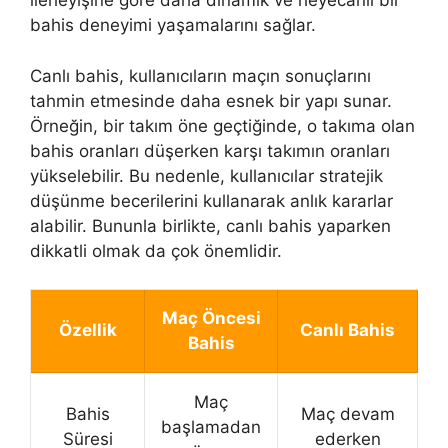
ilerleyişine göre daha dinamik ve heyecanlı bir
bahis deneyimi yaşamalarını sağlar.
Canlı bahis, kullanıcıların maçın sonuçlarını
tahmin etmesinde daha esnek bir yapı sunar.
Örneğin, bir takım öne geçtiğinde, o takıma olan
bahis oranları düşerken karşı takımın oranları
yükselebilir. Bu nedenle, kullanıcılar stratejik
düşünme becerilerini kullanarak anlık kararlar
alabilir. Bununla birlikte, canlı bahis yaparken
dikkatli olmak da çok önemlidir.
Maç Öncesi
Özellik
Canlı Bahis
Bahis
Maç
Bahis
Maç devam
başlamadan
Süresi
ederken