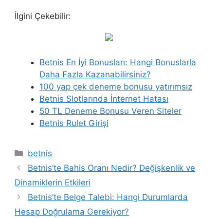
İlgini Çekebilir:
Betnis En İyi Bonusları: Hangi Bonuslarla
Daha Fazla Kazanabilirsiniz?
100 yap çek deneme bonusu yatırımsız
Betnis Slotlarında İnternet Hatası
50 TL Deneme Bonusu Veren Siteler
Betnis Rulet Girişi
Kategoriler
betnis
Betnis’te Bahis Oranı Nedir? Değişkenlik ve
Dinamiklerin Etkileri
Betnis’te Belge Talebi: Hangi Durumlarda
Hesap Doğrulama Gerekiyor?