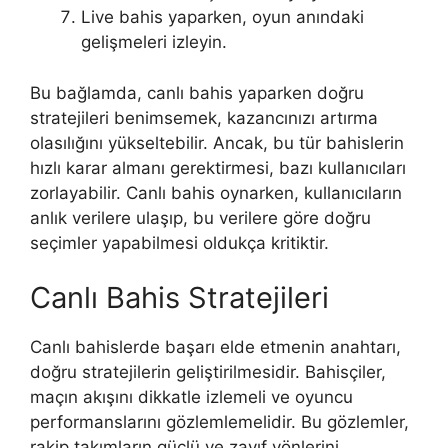
Live bahis yaparken, oyun anındaki
gelişmeleri izleyin.
Bu bağlamda, canlı bahis yaparken doğru
stratejileri benimsemek, kazancınızı artırma
olasılığını yükseltebilir. Ancak, bu tür bahislerin
hızlı karar almanı gerektirmesi, bazı kullanıcıları
zorlayabilir. Canlı bahis oynarken, kullanıcıların
anlık verilere ulaşıp, bu verilere göre doğru
seçimler yapabilmesi oldukça kritiktir.
Canlı Bahis Stratejileri
Canlı bahislerde başarı elde etmenin anahtarı,
doğru stratejilerin geliştirilmesidir. Bahisçiler,
maçın akışını dikkatle izlemeli ve oyuncu
performanslarını gözlemlemelidir. Bu gözlemler,
rakip takımların güçlü ve zayıf yönlerini