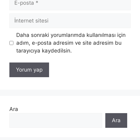
posta
İnternet
sitesi
Daha sonraki yorumlarımda kullanılması için
adım, e-posta adresim ve site adresim bu
tarayıcıya kaydedilsin.
Ara
Ara