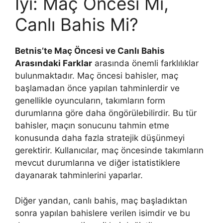
İyi: Maç Öncesi Mi,
Canlı Bahis Mi?
Betnis’te Maç Öncesi ve Canlı Bahis
Arasındaki Farklar
arasında önemli farklılıklar
bulunmaktadır. Maç öncesi bahisler, maç
başlamadan önce yapılan tahminlerdir ve
genellikle oyuncuların, takımların form
durumlarına göre daha öngörülebilirdir. Bu tür
bahisler, maçın sonucunu tahmin etme
konusunda daha fazla stratejik düşünmeyi
gerektirir. Kullanıcılar, maç öncesinde takımların
mevcut durumlarına ve diğer istatistiklere
dayanarak tahminlerini yaparlar.
Diğer yandan, canlı bahis, maç başladıktan
sonra yapılan bahislere verilen isimdir ve bu