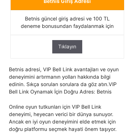
Betnis Giriş Adresi
Betnis güncel giriş adresi ve 100 TL
deneme bonusundan faydalanmak için
Tıklayın
Betnis adresi, VIP Bell Link avantajları ve oyun
deneyimini artırmanın yolları hakkında bilgi
edinin. Sıkça sorulan sorulara da göz atın.VIP
Bell Link Oynamak İçin Doğru Adres: Betnis
Online oyun tutkunları için VIP Bell Link
deneyimi, heyecan verici bir dünya sunuyor.
Ancak en iyi oyun deneyimini elde etmek için
doğru platformu seçmek hayati önem taşıyor.