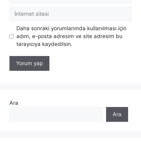
İnternet
sitesi
Daha sonraki yorumlarımda kullanılması için
adım, e-posta adresim ve site adresim bu
tarayıcıya kaydedilsin.
Ara
Ara