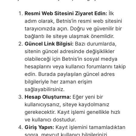
Resmi Web Sitesini Ziyaret Edin:
İlk
adım olarak, Betnis’in resmi web sitesini
tarayıcınızda açın. Doğru ve güvenilir bir
bağlantı ile siteye ulaşmak önemlidir.
Güncel Link Bilgisi:
Bazı durumlarda,
sitenin güncel adresinde değişiklikler
olabileceği için Betnis’in sosyal medya
hesaplarını veya kullanıcı forumlarını takip
edin. Burada paylaşılan güncel adres
bilgileriyle her zaman erişim
sağlayabilirsiniz.
Hesap Oluşturma:
Eğer yeni bir
kullanıcıysanız, siteye kaydolmanız
gerekecektir. Kayıt işlemi genellikle hızlı
ve kullanıcı dostudur.
Giriş Yapın:
Kayıt işlemini tamamladıktan
sonra, mevcut kullanıcı bilgilerinizi