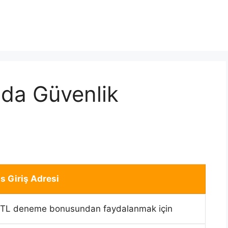
nda Güvenlik
s Giriş Adresi
00 TL deneme bonusundan faydalanmak için