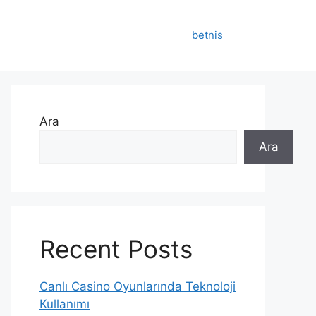
betnis
Ara
Ara
Recent Posts
Canlı Casino Oyunlarında Teknoloji
Kullanımı