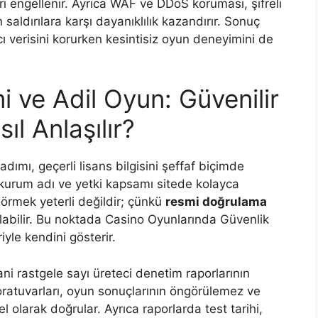
arı engellenir. Ayrıca WAF ve DDoS koruması, şifreli
saldırılara karşı dayanıklılık kazandırır. Sonuç
ıcı verisini korurken kesintisiz oyun deneyimini de
 ve Adil Oyun: Güvenilir
l Anlaşılır?
 adımı, geçerli lisans bilgisini şeffaf biçimde
 kurum adı ve yetki kapsamı sitede kolayca
görmek yeterli değildir; çünkü
resmi doğrulama
labilir. Bu noktada Casino Oyunlarında Güvenlik
iyle kendini gösterir.
ani rastgele sayı üreteci denetim raporlarının
oratuvarları, oyun sonuçlarının öngörülemez ve
 olarak doğrular. Ayrıca raporlarda test tarihi,