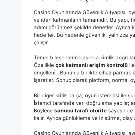
Casino Oyunlarında Güvenlik Altyapısı, oy
ve idari katmanların tamamıdır. Bu yapı,
adımı görünmez şekilde denetler. Ayrıca k
hedefler. Bu nedenle güvenlik, yalnızca yaz
çalışır.
Temel bileşenlerin başında kimlik doğrula
Özellikle
çok katmanlı erişim kontrolü
il
engellenir. Bununla birlikte cihaz parmak izi
işaretler. Sonuç olarak platform, normal oy
Bir diğer kritik parça, oyun istemcisi ile s
İstemci tarafında veri doğrulama yapılır; 
Böylece
sunucu tarafı otorite
sayesinde h
kalır. Ayrıca günlükleme ve iz sürme, olay s
Casino Oyunlarında Güvenlik Altyapısı, a