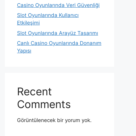
Casino Oyunlarında Veri Güvenliği
Slot Oyunlarında Kullanıcı
Etkileşimi
Slot Oyunlarında Arayüz Tasarımı
Canlı Casino Oyunlarında Donanım
Yapısı
Recent
Comments
Görüntülenecek bir yorum yok.