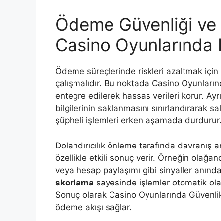
Ödeme Güvenliği ve 
Casino Oyunlarında R
Ödeme süreçlerinde riskleri azaltmak için
çalışmalıdır. Bu noktada Casino Oyunların
entegre edilerek hassas verileri korur. A
bilgilerinin saklanmasını sınırlandırarak sal
şüpheli işlemleri erken aşamada durdurur
Dolandırıcılık önleme tarafında davranış ana
özellikle etkili sonuç verir. Örneğin olağa
veya hesap paylaşımı gibi sinyaller anında
skorlama
sayesinde işlemler otomatik ola
Sonuç olarak Casino Oyunlarında Güvenlik
ödeme akışı sağlar.