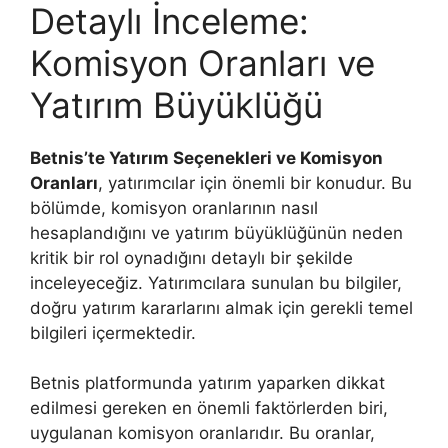
Detaylı İnceleme:
Komisyon Oranları ve
Yatırım Büyüklüğü
Betnis’te Yatırım Seçenekleri ve Komisyon
Oranları
, yatırımcılar için önemli bir konudur. Bu
bölümde, komisyon oranlarının nasıl
hesaplandığını ve yatırım büyüklüğünün neden
kritik bir rol oynadığını detaylı bir şekilde
inceleyeceğiz. Yatırımcılara sunulan bu bilgiler,
doğru yatırım kararlarını almak için gerekli temel
bilgileri içermektedir.
Betnis platformunda yatırım yaparken dikkat
edilmesi gereken en önemli faktörlerden biri,
uygulanan komisyon oranlarıdır. Bu oranlar,