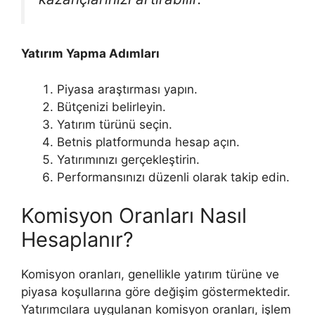
Yatırım Yapma Adımları
Piyasa araştırması yapın.
Bütçenizi belirleyin.
Yatırım türünü seçin.
Betnis platformunda hesap açın.
Yatırımınızı gerçekleştirin.
Performansınızı düzenli olarak takip edin.
Komisyon Oranları Nasıl
Hesaplanır?
Komisyon oranları, genellikle yatırım türüne ve
piyasa koşullarına göre değişim göstermektedir.
Yatırımcılara uygulanan komisyon oranları, işlem