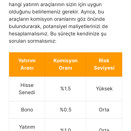
hangi yatırım araçlarının sizin için uygun
olduğunu belirlemeniz gerekir. Ayrıca, bu
araçların komisyon oranlarını göz önünde
bulundurarak, potansiyel maliyetlerinizi de
hesaplamalısınız. Bu süreçte kendinize şu
soruları sormalısınız:
Yatırım
Komisyon
Risk
Aracı
Oranı
Seviyesi
Hisse
%1.5
Yüksek
Senedi
Bono
%0.5
Orta
Yatırım
%1.0
Orta