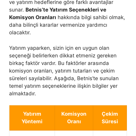
ve yatırım hedeflerine göre farklı avantajlar
sunar.
Betnis’te Yatırım Seçenekleri ve
Komisyon Oranları
hakkında bilgi sahibi olmak,
daha bilinçli kararlar vermenize yardımcı
olacaktır.
Yatırım yaparken, sizin için en uygun olan
seçeneği belirlerken dikkat etmeniz gereken
birkaç faktör vardır. Bu faktörler arasında
komisyon oranları, yatırım tutarları ve çekim
süreleri sayılabilir. Aşağıda, Betnis’te sunulan
temel yatırım seçeneklerine ilişkin bilgiler yer
almaktadır.
Yatırım
Komisyon
Çekim
Yöntemi
Oranı
Süresi