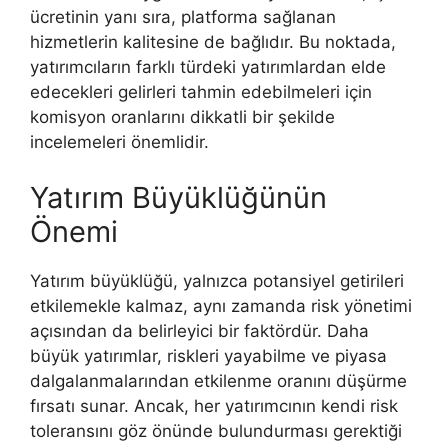
ücretinin yanı sıra, platforma sağlanan
hizmetlerin kalitesine de bağlıdır. Bu noktada,
yatırımcıların farklı türdeki yatırımlardan elde
edecekleri gelirleri tahmin edebilmeleri için
komisyon oranlarını dikkatli bir şekilde
incelemeleri önemlidir.
Yatırım Büyüklüğünün
Önemi
Yatırım büyüklüğü, yalnızca potansiyel getirileri
etkilemekle kalmaz, aynı zamanda risk yönetimi
açısından da belirleyici bir faktördür. Daha
büyük yatırımlar, riskleri yayabilme ve piyasa
dalgalanmalarından etkilenme oranını düşürme
fırsatı sunar. Ancak, her yatırımcının kendi risk
toleransını göz önünde bulundurması gerektiği