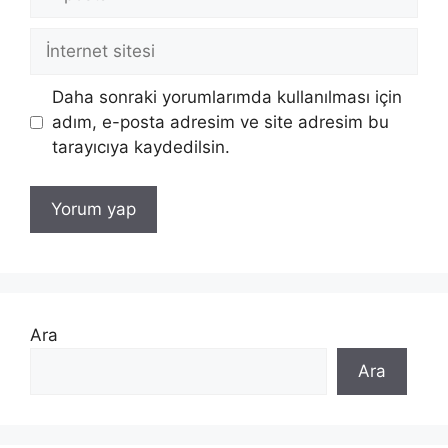
posta
İnternet
sitesi
Daha sonraki yorumlarımda kullanılması için
adım, e-posta adresim ve site adresim bu
tarayıcıya kaydedilsin.
Ara
Ara