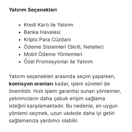
Yatırım Seçenekleri
Kredi Kartı ile Yatırım
Banka Havalesi
Kripto Para Cüzdanı
Ödeme Sistemleri (Skrill, Neteller)
Mobil Ödeme Yöntemleri
Özel Promosyonlar ile Yatırım
Yatırım seçenekleri arasında seçim yaparken,
komisyon oranları
kadar, işlem süreleri de
önemlidir. Hızlı işlem garantisi sunan yöntemler,
yatırımcıların daha çabuk erişim sağlama
isteğini karşılamaktadır. Bu nedenle, en uygun
yöntemi seçmek, uzun vadede daha iyi getiri
sağlamanıza yardımcı olabilir.