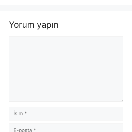
Yorum yapın
Yorum
İsim
E-