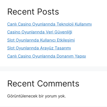
Recent Posts
Canlı Casino Oyunlarında Teknoloji Kullanımı
Casino Oyunlarında Veri Güvenliği
Slot Oyunlarında Kullanıcı Etkileşimi
Slot Oyunlarında Arayüz Tasarımı
Canlı Casino Oyunlarında Donanım Yapısı
Recent Comments
Görüntülenecek bir yorum yok.