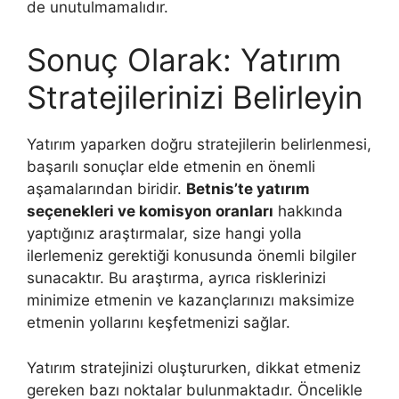
de unutulmamalıdır.
Sonuç Olarak: Yatırım
Stratejilerinizi Belirleyin
Yatırım yaparken doğru stratejilerin belirlenmesi,
başarılı sonuçlar elde etmenin en önemli
aşamalarından biridir.
Betnis’te yatırım
seçenekleri ve komisyon oranları
hakkında
yaptığınız araştırmalar, size hangi yolla
ilerlemeniz gerektiği konusunda önemli bilgiler
sunacaktır. Bu araştırma, ayrıca risklerinizi
minimize etmenin ve kazançlarınızı maksimize
etmenin yollarını keşfetmenizi sağlar.
Yatırım stratejinizi oluştururken, dikkat etmeniz
gereken bazı noktalar bulunmaktadır. Öncelikle