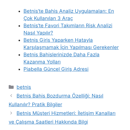
Betnis’te Bahis Analiz Uygulamaları: En
Çok Kullanılan 3 Araç
Betnis’te Favori Takımların Risk Analizi
Nasıl Yapılır?
Betnis Giriş Yaparken Hatayla
Karşılaşmamak İçin Yapılması Gerekenler
Betnis Bahislerinizde Daha Fazla
Kazanma Yolları
Piabella Güncel Giriş Adresi
Kategoriler
betnis
Betnis Bahis Bozdurma Özelliği: Nasıl
Kullanılır? Pratik Bilgiler
Betnis Müşteri Hizmetleri: İletişim Kanalları
ve Çalışma Saatleri Hakkında Bilgi