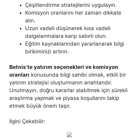
Çeşitlendirme stratejilerini uygulayın.
Komisyon oranlarını her zaman dikkate
alın.
Uzun vadeli düşünerek kısa vadeli
dalgalanmalara karşı sabırlı olun.
Eğitim kaynaklarından yararlanarak bilgi
birikiminizi artırın.
Betnis’te yatırım seçenekleri ve komisyon
oranları
konusunda bilgi sahibi olmak, etkili bir
yatırım stratejisi oluşturmanın anahtarıdır.
Unutmayın, doğru kararlar alabilmek için sürekli
araştırma yapmak ve piyasa koşullarını takip
etmek büyük önem taşır.
İlgini Çekebilir: