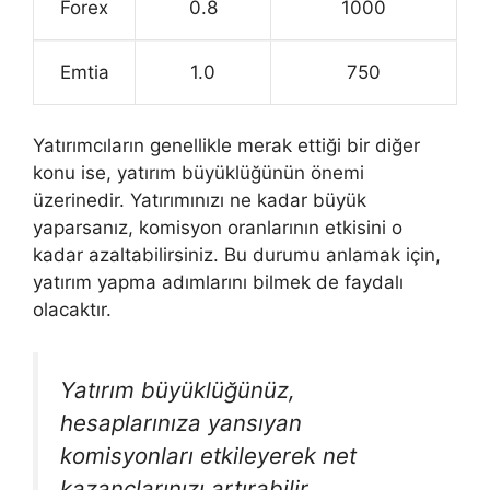
Forex
0.8
1000
Emtia
1.0
750
Yatırımcıların genellikle merak ettiği bir diğer
konu ise, yatırım büyüklüğünün önemi
üzerinedir. Yatırımınızı ne kadar büyük
yaparsanız, komisyon oranlarının etkisini o
kadar azaltabilirsiniz. Bu durumu anlamak için,
yatırım yapma adımlarını bilmek de faydalı
olacaktır.
Yatırım büyüklüğünüz,
hesaplarınıza yansıyan
komisyonları etkileyerek net
kazançlarınızı artırabilir.