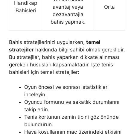
Handikap
avantaj veya
Orta
Bahisleri
dezavantajla
bahis yapmak.
Bahis stratejilerinizi uygularken,
temel
stratejiler
hakkında bilgi sahibi olmak gereklidir.
Bu stratejiler, bahis yaparken dikkate alınması
gereken hususları kapsamaktadır. İşte tenis
bahisleri için temel stratejiler:
Oyun öncesi ve sonrası istatistikleri
inceleyin.
Oyuncu formunu ve sakatlık durumlarını
takip edin.
Tenis kortunun zemin tipini göz önünde
bulundurun.
Hava koşullarının maç üzerindeki etkisini