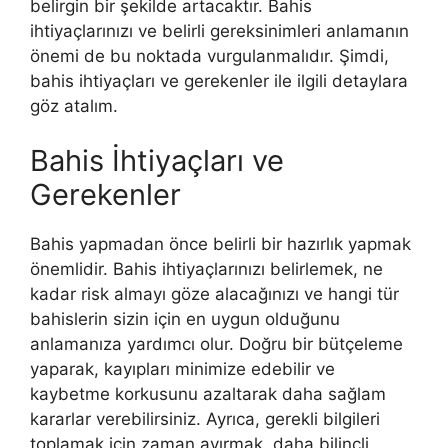
belirgin bir şekilde artacaktır. Bahis
ihtiyaçlarınızı ve belirli gereksinimleri anlamanın
önemi de bu noktada vurgulanmalıdır. Şimdi,
bahis ihtiyaçları ve gerekenler ile ilgili detaylara
göz atalım.
Bahis İhtiyaçları ve
Gerekenler
Bahis yapmadan önce belirli bir hazırlık yapmak
önemlidir. Bahis ihtiyaçlarınızı belirlemek, ne
kadar risk almayı göze alacağınızı ve hangi tür
bahislerin sizin için en uygun olduğunu
anlamanıza yardımcı olur. Doğru bir bütçeleme
yaparak, kayıpları minimize edebilir ve
kaybetme korkusunu azaltarak daha sağlam
kararlar verebilirsiniz. Ayrıca, gerekli bilgileri
toplamak için zaman ayırmak, daha bilinçli