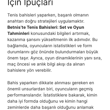
İçin İpuçları
Tenis bahisleri yaparken, başarılı olmanın
anahtarı doğru stratejileri uygulamaktır.
Betnis’te Tenis Bahisleri: Set ve Oyun
Tahminleri
konusundaki bilgileri artırmak,
kazanma şansını yükseltmenin ilk adımıdır. Bu
bağlamda, oyuncuların istatistikleri ve form
durumlarını göz önünde bulundurmaları büyük
önem taşır. Ayrıca, oyun dinamiklerinin yanı sıra,
maç öncesi ve anlık bilgi akışı da alınan
bahislere yön verebilir.
Bahis yaparken dikkate alınması gereken en
önemli unsurlardan biri, oyuncuların geçmiş
performanslarıdır. İstatistiklere bakarak, kimin
daha iyi formda olduğunu ve kimin hangi
zeminlerde daha başarılı olduğunu anlamak