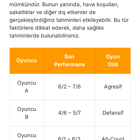
mümkündür. Bunun yanında, hava koşulları,
sakatlıklar ve diğer dış etkenler de
gerçekleştirdiğiniz tahminleri etkileyebilir. Bu tür
faktörlere dikkat ederek, daha sağlıklı
tahminlerde bulunabilirsiniz.
Son
Oyun
Oyuncu
Performans
Stili
Oyuncu
6/2 – 7/6
Agresif
A
Oyuncu
4/6 – 5/7
Defansif
B
Oyuncu
6/1 – 6/3
All-Court