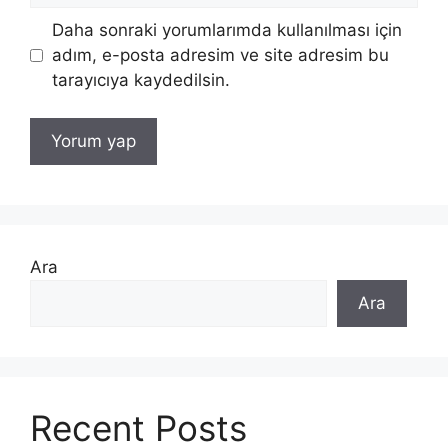
Daha sonraki yorumlarımda kullanılması için
adım, e-posta adresim ve site adresim bu
tarayıcıya kaydedilsin.
Ara
Ara
Recent Posts