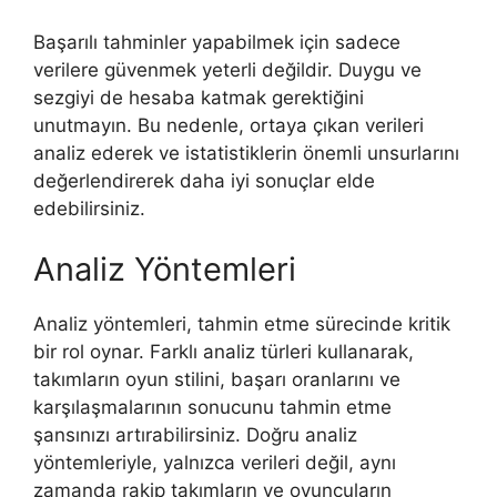
Başarılı tahminler yapabilmek için sadece
verilere güvenmek yeterli değildir. Duygu ve
sezgiyi de hesaba katmak gerektiğini
unutmayın. Bu nedenle, ortaya çıkan verileri
analiz ederek ve istatistiklerin önemli unsurlarını
değerlendirerek daha iyi sonuçlar elde
edebilirsiniz.
Analiz Yöntemleri
Analiz yöntemleri, tahmin etme sürecinde kritik
bir rol oynar. Farklı analiz türleri kullanarak,
takımların oyun stilini, başarı oranlarını ve
karşılaşmalarının sonucunu tahmin etme
şansınızı artırabilirsiniz. Doğru analiz
yöntemleriyle, yalnızca verileri değil, aynı
zamanda rakip takımların ve oyuncuların