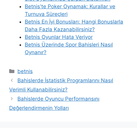
Betnis'te Poker Oynamak: Kurallar ve
Turnuva Süreçleri
Betnis En İyi Bonusları: Hangi Bonuslarla
Daha Fazla Kazanabilirsiniz?
Betnis Oyunlar Hata Veriyor
Betnis Üzerinde Spor Bahisleri Nasıl
Oynanır?
Kategoriler
betnis
Bahislerde İstatistik Programlarını Nasıl
Verimli Kullanabilirsiniz?
Bahislerde Oyuncu Performansını
Değerlendirmenin Yolları