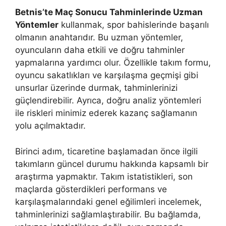
Betnis’te Maç Sonucu Tahminlerinde Uzman
Yöntemler
kullanmak, spor bahislerinde başarılı
olmanın anahtarıdır. Bu uzman yöntemler,
oyuncuların daha etkili ve doğru tahminler
yapmalarına yardımcı olur. Özellikle takım formu,
oyuncu sakatlıkları ve karşılaşma geçmişi gibi
unsurlar üzerinde durmak, tahminlerinizi
güçlendirebilir. Ayrıca, doğru analiz yöntemleri
ile riskleri minimiz ederek kazanç sağlamanın
yolu açılmaktadır.
Birinci adım, ticaretine başlamadan önce ilgili
takımların güncel durumu hakkında kapsamlı bir
araştırma yapmaktır. Takım istatistikleri, son
maçlarda gösterdikleri performans ve
karşılaşmalarındaki genel eğilimleri incelemek,
tahminlerinizi sağlamlaştırabilir. Bu bağlamda,