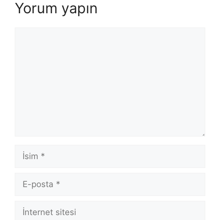
Yorum yapın
Yorum
İsim
E-
posta
İnternet
sitesi