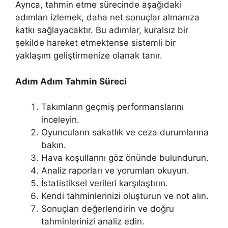
Ayrıca, tahmin etme sürecinde aşağıdaki
adımları izlemek, daha net sonuçlar almanıza
katkı sağlayacaktır. Bu adımlar, kuralsız bir
şekilde hareket etmektense sistemli bir
yaklaşım geliştirmenize olanak tanır.
Adım Adım Tahmin Süreci
Takımların geçmiş performanslarını
inceleyin.
Oyuncuların sakatlık ve ceza durumlarına
bakın.
Hava koşullarını göz önünde bulundurun.
Analiz raporları ve yorumları okuyun.
İstatistiksel verileri karşılaştırın.
Kendi tahminlerinizi oluşturun ve not alın.
Sonuçları değerlendirin ve doğru
tahminlerinizi analiz edin.