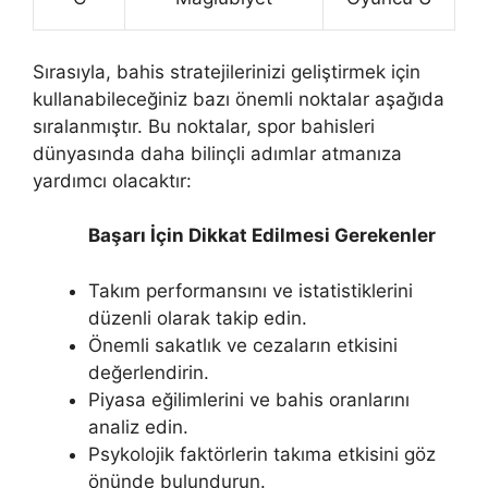
Sırasıyla, bahis stratejilerinizi geliştirmek için
kullanabileceğiniz bazı önemli noktalar aşağıda
sıralanmıştır. Bu noktalar, spor bahisleri
dünyasında daha bilinçli adımlar atmanıza
yardımcı olacaktır:
Başarı İçin Dikkat Edilmesi Gerekenler
Takım performansını ve istatistiklerini
düzenli olarak takip edin.
Önemli sakatlık ve cezaların etkisini
değerlendirin.
Piyasa eğilimlerini ve bahis oranlarını
analiz edin.
Psykolojik faktörlerin takıma etkisini göz
önünde bulundurun.