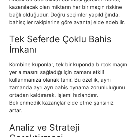
kazanılacak olan miktarın her bir maçın riskine
bağlı olduğudur. Doğru seçimler yapıldığında,
bahisçiler rakiplerine göre avantaj elde edebilir.
Tek Seferde Çoklu Bahis
İmkanı
Kombine kuponlar, tek bir kuponda birçok maçın
yer almasını sağladığı için zamanı etkili
kullanmanıza olanak tanır. Bu özellik, aynı
zamanda ayrı ayrı bahis oynama zorunluluğunu
ortadan kaldırarak, işlemi hızlandırır.
Beklenmedik kazançlar elde etme şansınız
artar.
Analiz ve Strateji