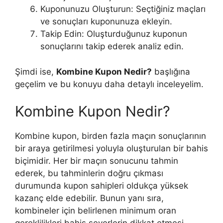
Kuponunuzu Oluşturun: Seçtiğiniz maçları
ve sonuçları kuponunuza ekleyin.
Takip Edin: Oluşturduğunuz kuponun
sonuçlarını takip ederek analiz edin.
Şimdi ise,
Kombine Kupon Nedir?
başlığına
geçelim ve bu konuyu daha detaylı inceleyelim.
Kombine Kupon Nedir?
Kombine kupon, birden fazla maçın sonuçlarının
bir araya getirilmesi yoluyla oluşturulan bir bahis
biçimidir. Her bir maçın sonucunu tahmin
ederek, bu tahminlerin doğru çıkması
durumunda kupon sahipleri oldukça yüksek
kazanç elde edebilir. Bunun yanı sıra,
kombineler için belirlenen minimum oran