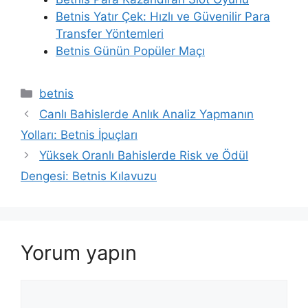
Betnis Yatır Çek: Hızlı ve Güvenilir Para
Transfer Yöntemleri
Betnis Günün Popüler Maçı
Kategoriler
betnis
Canlı Bahislerde Anlık Analiz Yapmanın
Yolları: Betnis İpuçları
Yüksek Oranlı Bahislerde Risk ve Ödül
Dengesi: Betnis Kılavuzu
Yorum yapın
Yorum