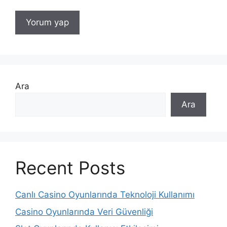
Ara
Ara
Recent Posts
Canlı Casino Oyunlarında Teknoloji Kullanımı
Casino Oyunlarında Veri Güvenliği