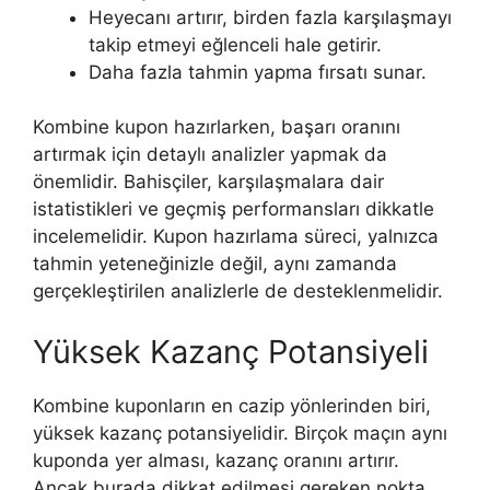
Heyecanı artırır, birden fazla karşılaşmayı
takip etmeyi eğlenceli hale getirir.
Daha fazla tahmin yapma fırsatı sunar.
Kombine kupon hazırlarken, başarı oranını
artırmak için detaylı analizler yapmak da
önemlidir. Bahisçiler, karşılaşmalara dair
istatistikleri ve geçmiş performansları dikkatle
incelemelidir. Kupon hazırlama süreci, yalnızca
tahmin yeteneğinizle değil, aynı zamanda
gerçekleştirilen analizlerle de desteklenmelidir.
Yüksek Kazanç Potansiyeli
Kombine kuponların en cazip yönlerinden biri,
yüksek kazanç potansiyelidir. Birçok maçın aynı
kuponda yer alması, kazanç oranını artırır.
Ancak burada dikkat edilmesi gereken nokta,