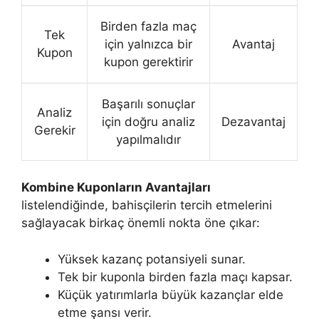
Birden fazla maç
Tek
için yalnızca bir
Avantaj
Kupon
kupon gerektirir
Başarılı sonuçlar
Analiz
için doğru analiz
Dezavantaj
Gerekir
yapılmalıdır
Kombine Kuponların Avantajları
listelendiğinde, bahisçilerin tercih etmelerini
sağlayacak birkaç önemli nokta öne çıkar:
Yüksek kazanç potansiyeli sunar.
Tek bir kuponla birden fazla maçı kapsar.
Küçük yatırımlarla büyük kazançlar elde
etme şansı verir.