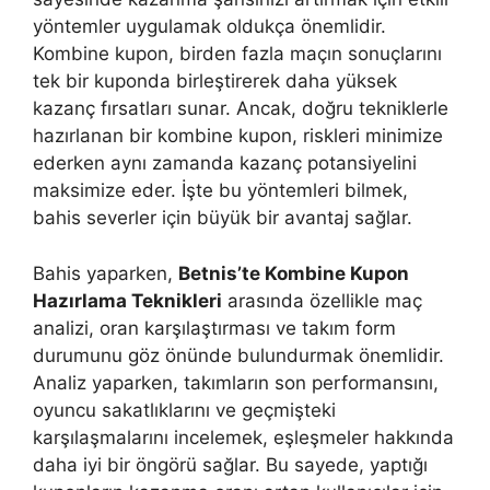
yöntemler uygulamak oldukça önemlidir.
Kombine kupon, birden fazla maçın sonuçlarını
tek bir kuponda birleştirerek daha yüksek
kazanç fırsatları sunar. Ancak, doğru tekniklerle
hazırlanan bir kombine kupon, riskleri minimize
ederken aynı zamanda kazanç potansiyelini
maksimize eder. İşte bu yöntemleri bilmek,
bahis severler için büyük bir avantaj sağlar.
Bahis yaparken,
Betnis’te Kombine Kupon
Hazırlama Teknikleri
arasında özellikle maç
analizi, oran karşılaştırması ve takım form
durumunu göz önünde bulundurmak önemlidir.
Analiz yaparken, takımların son performansını,
oyuncu sakatlıklarını ve geçmişteki
karşılaşmalarını incelemek, eşleşmeler hakkında
daha iyi bir öngörü sağlar. Bu sayede, yaptığı