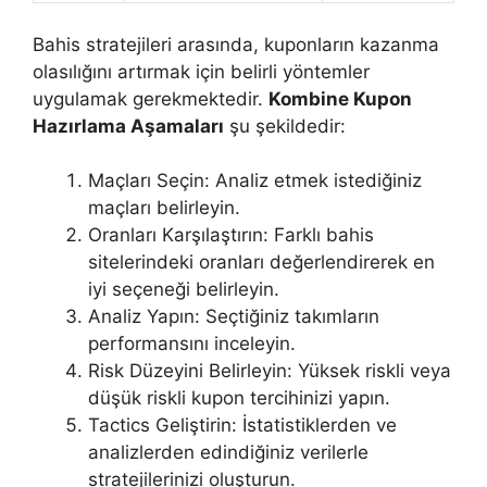
Bahis stratejileri arasında, kuponların kazanma
olasılığını artırmak için belirli yöntemler
uygulamak gerekmektedir.
Kombine Kupon
Hazırlama Aşamaları
şu şekildedir:
Maçları Seçin: Analiz etmek istediğiniz
maçları belirleyin.
Oranları Karşılaştırın: Farklı bahis
sitelerindeki oranları değerlendirerek en
iyi seçeneği belirleyin.
Analiz Yapın: Seçtiğiniz takımların
performansını inceleyin.
Risk Düzeyini Belirleyin: Yüksek riskli veya
düşük riskli kupon tercihinizi yapın.
Tactics Geliştirin: İstatistiklerden ve
analizlerden edindiğiniz verilerle
stratejilerinizi oluşturun.