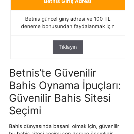
Betnis Giriş Adresi
Betnis güncel giriş adresi ve 100 TL
deneme bonusundan faydalanmak için
Tıklayın
Betnis’te Güvenilir
Bahis Oynama İpuçları:
Güvenilir Bahis Sitesi
Seçimi
Bahis dünyasında başarılı olmak için, güvenilir
bir bahis sitesi seçimi son derece önemlidir.