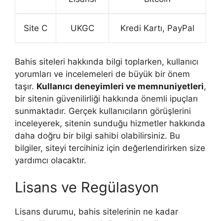
Site C
UKGC
Kredi Kartı, PayPal
Bahis siteleri hakkında bilgi toplarken, kullanıcı
yorumları ve incelemeleri de büyük bir önem
taşır.
Kullanıcı deneyimleri ve memnuniyetleri
,
bir sitenin güvenilirliği hakkında önemli ipuçları
sunmaktadır. Gerçek kullanıcıların görüşlerini
inceleyerek, sitenin sunduğu hizmetler hakkında
daha doğru bir bilgi sahibi olabilirsiniz. Bu
bilgiler, siteyi tercihiniz için değerlendirirken size
yardımcı olacaktır.
Lisans ve Regülasyon
Lisans durumu, bahis sitelerinin ne kadar