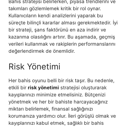
Bahis stratejisi belirlerken, piyasa trendlerini ve
takımları gözlemlemek kritik bir rol oynar.
Kullanıcıların kendi analizlerini yaparak bu
süreçte bilinçli kararlar alması gerekmektedir. İyi
bir strateji, şans faktörünü en aza indirir ve
kazanma olasılığını artırır. Bu aşamada, geçmiş
verileri kullanmak ve rakiplerin performanslarını
değerlendirmek de önemlidir.
Risk Yönetimi
Her bahis oyunu belli bir risk taşır. Bu nedenle,
etkili bir
risk yönetimi
stratejisi oluşturarak
kayıplarınızı minimize etmelisiniz. Bütçenizi
yönetmek ve her bir bahiste harcayacağınız
miktarı belirlemek, finansal sağlığınızı
korumanıza yardımcı olur. İleri görüşlü olmak ve
kayıplarınızı kabul etmek, sağlıklı bir bahis