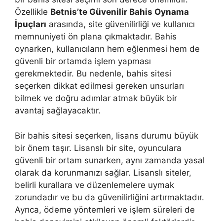
Özellikle
Betnis’te Güvenilir Bahis Oynama
İpuçları
arasında, site güvenilirliği ve kullanıcı
memnuniyeti ön plana çıkmaktadır. Bahis
oynarken, kullanıcıların hem eğlenmesi hem de
güvenli bir ortamda işlem yapması
gerekmektedir. Bu nedenle, bahis sitesi
seçerken dikkat edilmesi gereken unsurları
bilmek ve doğru adımlar atmak büyük bir
avantaj sağlayacaktır.
Bir bahis sitesi seçerken, lisans durumu büyük
bir önem taşır. Lisanslı bir site, oyunculara
güvenli bir ortam sunarken, aynı zamanda yasal
olarak da korunmanızı sağlar. Lisanslı siteler,
belirli kurallara ve düzenlemelere uymak
zorundadır ve bu da güvenilirliğini artırmaktadır.
Ayrıca, ödeme yöntemleri ve işlem süreleri de