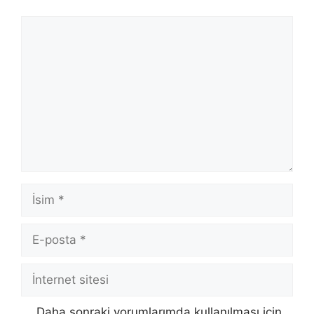
Yorum
İsim
E-
posta
İnternet
sitesi
Daha sonraki yorumlarımda kullanılması için