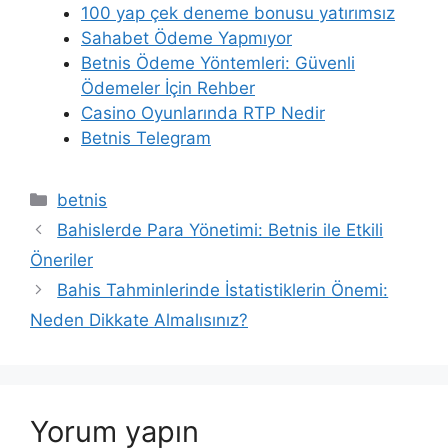
100 yap çek deneme bonusu yatırımsız
Sahabet Ödeme Yapmıyor
Betnis Ödeme Yöntemleri: Güvenli
Ödemeler İçin Rehber
Casino Oyunlarında RTP Nedir
Betnis Telegram
Kategoriler
betnis
Bahislerde Para Yönetimi: Betnis ile Etkili
Öneriler
Bahis Tahminlerinde İstatistiklerin Önemi:
Neden Dikkate Almalısınız?
Yorum yapın