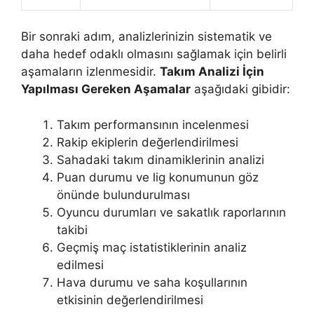
Bir sonraki adım, analizlerinizin sistematik ve
daha hedef odaklı olmasını sağlamak için belirli
aşamaların izlenmesidir.
Takım Analizi İçin
Yapılması Gereken Aşamalar
aşağıdaki gibidir:
Takım performansının incelenmesi
Rakip ekiplerin değerlendirilmesi
Sahadaki takım dinamiklerinin analizi
Puan durumu ve lig konumunun göz
önünde bulundurulması
Oyuncu durumları ve sakatlık raporlarının
takibi
Geçmiş maç istatistiklerinin analiz
edilmesi
Hava durumu ve saha koşullarının
etkisinin değerlendirilmesi