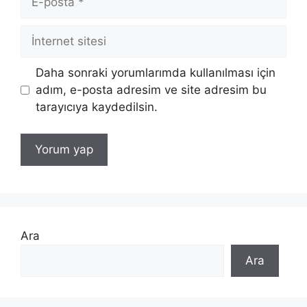
posta
İnternet
sitesi
Daha sonraki yorumlarımda kullanılması için
adım, e-posta adresim ve site adresim bu
tarayıcıya kaydedilsin.
Ara
Ara