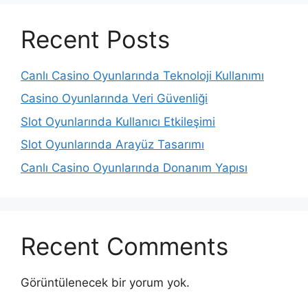
Recent Posts
Canlı Casino Oyunlarında Teknoloji Kullanımı
Casino Oyunlarında Veri Güvenliği
Slot Oyunlarında Kullanıcı Etkileşimi
Slot Oyunlarında Arayüz Tasarımı
Canlı Casino Oyunlarında Donanım Yapısı
Recent Comments
Görüntülenecek bir yorum yok.