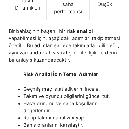
Takım
saha
Düşük
Dinamikleri
performansı
Bir bahisçinin başarılı bir
risk analizi
yapabilmesi için, aşağıdaki adımları takip etmesi
önerilir. Bu adımlar, sadece takımlarla ilgili değil,
aynı zamanda bahis stratejileri ile ilgili de derin
bir anlayış kazandıracaktır.
Risk Analizi İçin Temel Adımlar
Geçmiş maç istatistiklerini incele.
Takım ve oyuncu bilgilerini güncel tut.
Hava durumu ve saha koşullarını
değerlendir.
Rakip takımın analizini yap.
Bahis oranlarını karşılaştır.