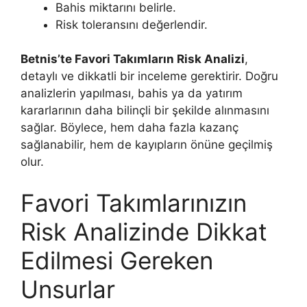
Bahis miktarını belirle.
Risk toleransını değerlendir.
Betnis’te Favori Takımların Risk Analizi
,
detaylı ve dikkatli bir inceleme gerektirir. Doğru
analizlerin yapılması, bahis ya da yatırım
kararlarının daha bilinçli bir şekilde alınmasını
sağlar. Böylece, hem daha fazla kazanç
sağlanabilir, hem de kayıpların önüne geçilmiş
olur.
Favori Takımlarınızın
Risk Analizinde Dikkat
Edilmesi Gereken
Unsurlar