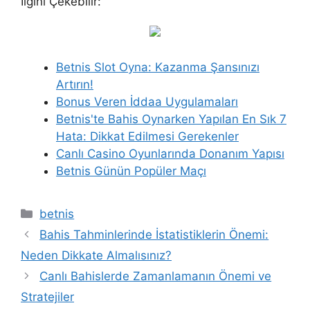
İlgini Çekebilir:
Betnis Slot Oyna: Kazanma Şansınızı
Artırın!
Bonus Veren İddaa Uygulamaları
Betnis'te Bahis Oynarken Yapılan En Sık 7
Hata: Dikkat Edilmesi Gerekenler
Canlı Casino Oyunlarında Donanım Yapısı
Betnis Günün Popüler Maçı
Kategoriler
betnis
Bahis Tahminlerinde İstatistiklerin Önemi:
Neden Dikkate Almalısınız?
Canlı Bahislerde Zamanlamanın Önemi ve
Stratejiler