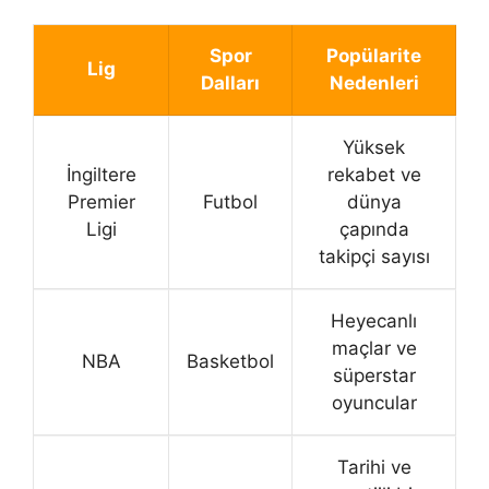
Spor
Popülarite
Lig
Dalları
Nedenleri
Yüksek
İngiltere
rekabet ve
Premier
Futbol
dünya
Ligi
çapında
takipçi sayısı
Heyecanlı
maçlar ve
NBA
Basketbol
süperstar
oyuncular
Tarihi ve