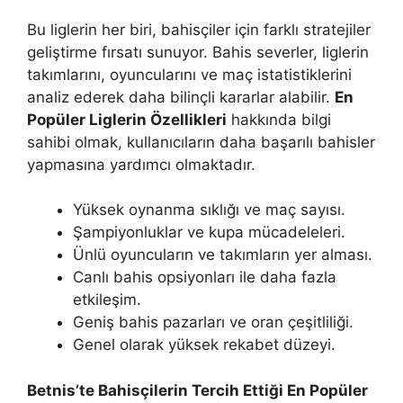
Bu liglerin her biri, bahisçiler için farklı stratejiler
geliştirme fırsatı sunuyor. Bahis severler, liglerin
takımlarını, oyuncularını ve maç istatistiklerini
analiz ederek daha bilinçli kararlar alabilir.
En
Popüler Liglerin Özellikleri
hakkında bilgi
sahibi olmak, kullanıcıların daha başarılı bahisler
yapmasına yardımcı olmaktadır.
Yüksek oynanma sıklığı ve maç sayısı.
Şampiyonluklar ve kupa mücadeleleri.
Ünlü oyuncuların ve takımların yer alması.
Canlı bahis opsiyonları ile daha fazla
etkileşim.
Geniş bahis pazarları ve oran çeşitliliği.
Genel olarak yüksek rekabet düzeyi.
Betnis’te Bahisçilerin Tercih Ettiği En Popüler