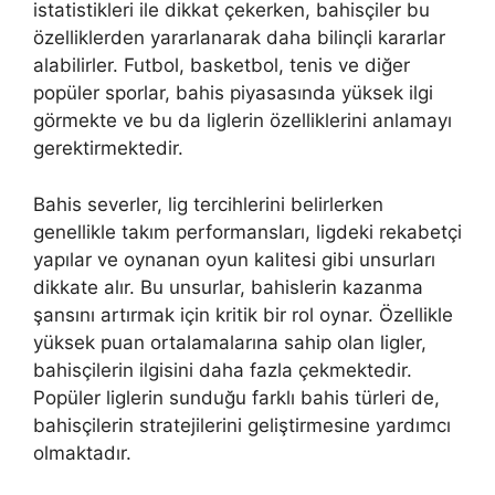
istatistikleri ile dikkat çekerken, bahisçiler bu
özelliklerden yararlanarak daha bilinçli kararlar
alabilirler. Futbol, basketbol, tenis ve diğer
popüler sporlar, bahis piyasasında yüksek ilgi
görmekte ve bu da liglerin özelliklerini anlamayı
gerektirmektedir.
Bahis severler, lig tercihlerini belirlerken
genellikle takım performansları, ligdeki rekabetçi
yapılar ve oynanan oyun kalitesi gibi unsurları
dikkate alır. Bu unsurlar, bahislerin kazanma
şansını artırmak için kritik bir rol oynar. Özellikle
yüksek puan ortalamalarına sahip olan ligler,
bahisçilerin ilgisini daha fazla çekmektedir.
Popüler liglerin sunduğu farklı bahis türleri de,
bahisçilerin stratejilerini geliştirmesine yardımcı
olmaktadır.