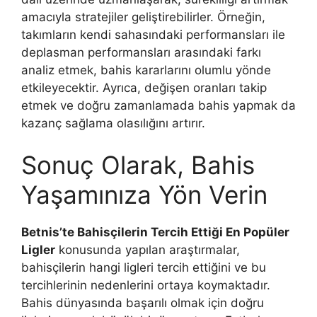
amacıyla stratejiler geliştirebilirler. Örneğin,
takımların kendi sahasındaki performansları ile
deplasman performansları arasındaki farkı
analiz etmek, bahis kararlarını olumlu yönde
etkileyecektir. Ayrıca, değişen oranları takip
etmek ve doğru zamanlamada bahis yapmak da
kazanç sağlama olasılığını artırır.
Sonuç Olarak, Bahis
Yaşamınıza Yön Verin
Betnis’te Bahisçilerin Tercih Ettiği En Popüler
Ligler
konusunda yapılan araştırmalar,
bahisçilerin hangi ligleri tercih ettiğini ve bu
tercihlerinin nedenlerini ortaya koymaktadır.
Bahis dünyasında başarılı olmak için doğru