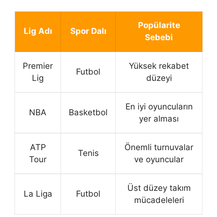
Popülarite
Lig Adı
Spor Dalı
Sebebi
Premier
Yüksek rekabet
Futbol
Lig
düzeyi
En iyi oyuncuların
NBA
Basketbol
yer alması
ATP
Önemli turnuvalar
Tenis
Tour
ve oyuncular
Üst düzey takım
La Liga
Futbol
mücadeleleri