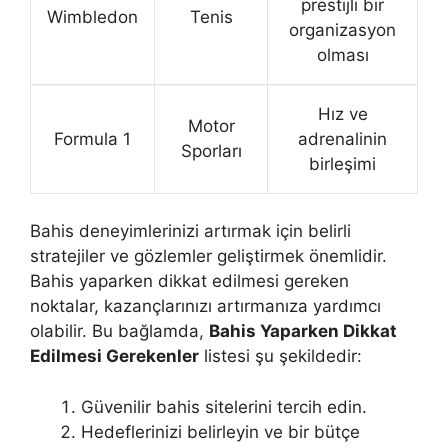
prestijli bir
Wimbledon
Tenis
organizasyon
olması
Hız ve
Motor
Formula 1
adrenalinin
Sporları
birleşimi
Bahis deneyimlerinizi artırmak için belirli
stratejiler ve gözlemler geliştirmek önemlidir.
Bahis yaparken dikkat edilmesi gereken
noktalar, kazançlarınızı artırmanıza yardımcı
olabilir. Bu bağlamda,
Bahis Yaparken Dikkat
Edilmesi Gerekenler
listesi şu şekildedir:
Güvenilir bahis sitelerini tercih edin.
Hedeflerinizi belirleyin ve bir bütçe