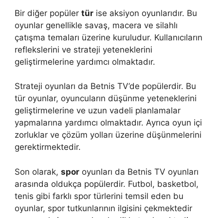
Bir diğer popüler
tür
ise aksiyon oyunlarıdır. Bu
oyunlar genellikle savaş, macera ve silahlı
çatışma temaları üzerine kuruludur. Kullanıcıların
reflekslerini ve strateji yeteneklerini
geliştirmelerine yardımcı olmaktadır.
Strateji oyunları da Betnis TV’de popülerdir. Bu
tür oyunlar, oyuncuların düşünme yeteneklerini
geliştirmelerine ve uzun vadeli planlamalar
yapmalarına yardımcı olmaktadır. Ayrıca oyun içi
zorluklar ve çözüm yolları üzerine düşünmelerini
gerektirmektedir.
Son olarak,
spor
oyunları da Betnis TV oyunları
arasında oldukça popülerdir. Futbol, basketbol,
tenis gibi farklı spor türlerini temsil eden bu
oyunlar, spor tutkunlarının ilgisini çekmektedir