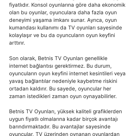
fiyatlıdır. Konsol oyunlarına göre daha ekonomik
olan bu oyunlar, oyunculara daha fazla oyun
deneyimi yaşama imkanı sunar. Ayrıca, oyun
kumandası kullanımı da TV oyunları sayesinde
kolaylaşır ve bu da oyuncuların oyun keyfini
arttırır.
Son olarak, Betnis TV Oyunları genellikle
internet bağlantısı gerektirmez. Bu durum,
oyuncuların oyun keyfini internet kesintileri veya
yavaş bağlantılar nedeniyle kaybetme riskini
ortadan kaldırır. Bu sayede, oyuncular her
zaman istedikleri zaman oyun oynayabilirler.
Betnis TV Oyunları, yüksek kaliteli grafiklerden
uygun fiyatlı olmalarına kadar birçok avantajı
barındırmaktadır. Bu avantajlar sayesinde
oyuncular, TV üzerinden oynanan oyunlardan