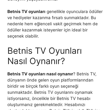
Betnis TV oyunları
genellikle oyunculara ödüller
ve hediyeler kazanma fırsatı sunmaktadır. Bu
nedenle hem eğlenceli vakit geçirmek hem de
ödüller kazanmak isteyenler için ideal bir
seçenek olabilir.
Betnis TV Oyunları
Nasıl Oynanır?
Betnis TV oyunları nasıl oynanır
? Betnis TV,
dünyanın önde gelen oyun platformlarından
biridir ve birçok farklı oyun seçeneği
sunmaktadır. Betnis TV oyunlarını oynamak
istiyorsanız, öncelikle bir Betnis TV hesabı
oluşturmanız gerekmektedir. Hesabınızı