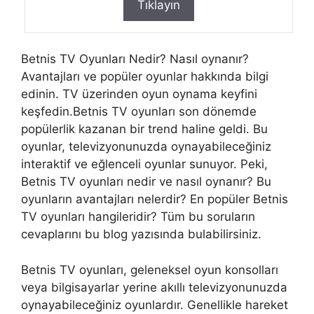
Tıklayın
Betnis TV Oyunları Nedir? Nasıl oynanır?
Avantajları ve popüler oyunlar hakkında bilgi
edinin. TV üzerinden oyun oynama keyfini
keşfedin.Betnis TV oyunları son dönemde
popülerlik kazanan bir trend haline geldi. Bu
oyunlar, televizyonunuzda oynayabileceğiniz
interaktif ve eğlenceli oyunlar sunuyor. Peki,
Betnis TV oyunları nedir ve nasıl oynanır? Bu
oyunların avantajları nelerdir? En popüler Betnis
TV oyunları hangileridir? Tüm bu soruların
cevaplarını bu blog yazısında bulabilirsiniz.
Betnis TV oyunları, geleneksel oyun konsolları
veya bilgisayarlar yerine akıllı televizyonunuzda
oynayabileceğiniz oyunlardır. Genellikle hareket