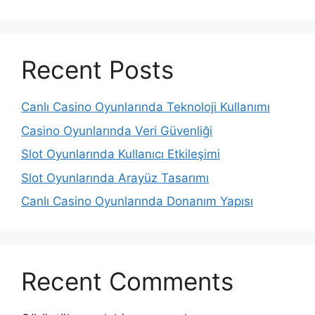
Recent Posts
Canlı Casino Oyunlarında Teknoloji Kullanımı
Casino Oyunlarında Veri Güvenliği
Slot Oyunlarında Kullanıcı Etkileşimi
Slot Oyunlarında Arayüz Tasarımı
Canlı Casino Oyunlarında Donanım Yapısı
Recent Comments