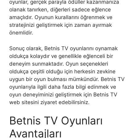
oyunlar, gerçek parayla ödüller kazanmanıza
olanak tanırken, diğerleri sadece eğlence
amaçlıdır. Oyunun kurallarını öğrenmek ve
stratejinizi geliştirmek için zaman ayırmak
önemlidir.
Sonuç olarak, Betnis TV oyunlarını oynamak
oldukça kolaydır ve genellikle eğlenceli bir
deneyim sunmaktadır. Oyun seçenekleri
oldukça çeşitli olduğu için herkesin zevkine
uygun bir oyun bulması mümkündür. Betnis TV
oyunlarıyla ilgili daha fazla bilgi edinmek ve
oyun deneyiminizi geliştirmek için Betnis TV
web sitesini ziyaret edebilirsiniz.
Betnis TV Oyunları
Avantajları