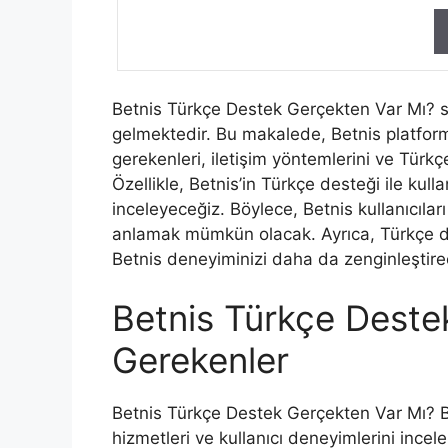
Betnis Türkçe Destek Gerçekten Var Mı? s
gelmektedir. Bu makalede, Betnis platfor
gerekenleri, iletişim yöntemlerini ve Türk
Özellikle, Betnis’in Türkçe desteği ile kull
inceleyeceğiz. Böylece, Betnis kullanıcılar
anlamak mümkün olacak. Ayrıca, Türkçe des
Betnis deneyiminizi daha da zenginleştire
Betnis Türkçe Deste
Gerekenler
Betnis Türkçe Destek Gerçekten Var Mı? B
hizmetleri ve kullanıcı deneyimlerini incele