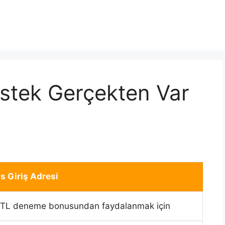
stek Gerçekten Var
s Giriş Adresi
00 TL deneme bonusundan faydalanmak için