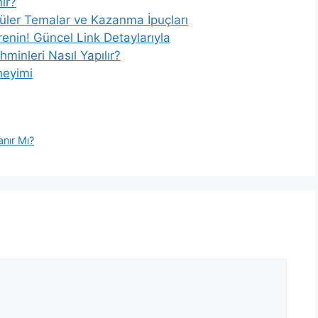
ır?
püler Temalar ve Kazanma İpuçları
renin! Güncel Link Detaylarıyla
hminleri Nasıl Yapılır?
neyimi
anır Mı?