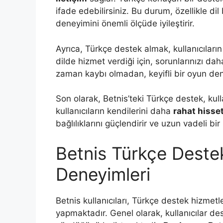
ifade edebilirsiniz. Bu durum, özellikle dil
deneyimini önemli ölçüde iyileştirir.
Ayrıca, Türkçe destek almak, kullanıcıları
dilde hizmet verdiği için, sorunlarınızı daha 
zaman kaybı olmadan, keyifli bir oyun de
Son olarak, Betnis’teki Türkçe destek, kulla
kullanıcıların kendilerini daha
rahat hisse
bağlılıklarını güçlendirir ve uzun vadeli bir 
Betnis Türkçe Destek
Deneyimleri
Betnis kullanıcıları, Türkçe destek hizmetle
yapmaktadır. Genel olarak, kullanıcılar dest