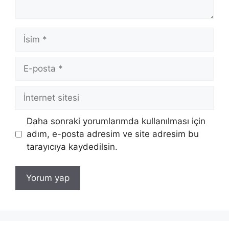
İsim
E-
posta
İnternet
sitesi
Daha sonraki yorumlarımda kullanılması için
adım, e-posta adresim ve site adresim bu
tarayıcıya kaydedilsin.