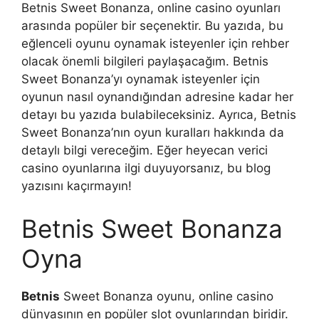
Betnis Sweet Bonanza, online casino oyunları
arasında popüler bir seçenektir. Bu yazıda, bu
eğlenceli oyunu oynamak isteyenler için rehber
olacak önemli bilgileri paylaşacağım. Betnis
Sweet Bonanza’yı oynamak isteyenler için
oyunun nasıl oynandığından adresine kadar her
detayı bu yazıda bulabileceksiniz. Ayrıca, Betnis
Sweet Bonanza’nın oyun kuralları hakkında da
detaylı bilgi vereceğim. Eğer heyecan verici
casino oyunlarına ilgi duyuyorsanız, bu blog
yazısını kaçırmayın!
Betnis Sweet Bonanza
Oyna
Betnis
Sweet Bonanza oyunu, online casino
dünyasının en popüler slot oyunlarından biridir.