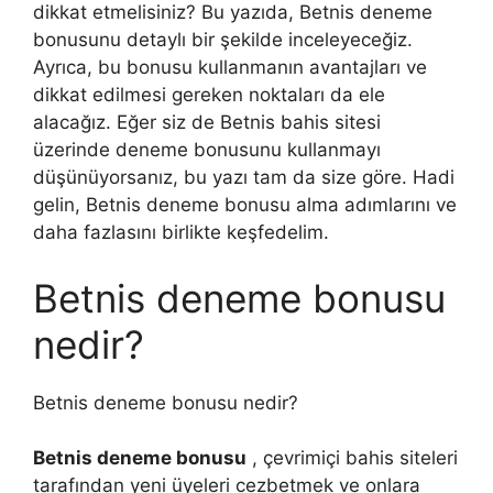
dikkat etmelisiniz? Bu yazıda, Betnis deneme
bonusunu detaylı bir şekilde inceleyeceğiz.
Ayrıca, bu bonusu kullanmanın avantajları ve
dikkat edilmesi gereken noktaları da ele
alacağız. Eğer siz de Betnis bahis sitesi
üzerinde deneme bonusunu kullanmayı
düşünüyorsanız, bu yazı tam da size göre. Hadi
gelin, Betnis deneme bonusu alma adımlarını ve
daha fazlasını birlikte keşfedelim.
Betnis deneme bonusu
nedir?
Betnis deneme bonusu nedir?
Betnis deneme bonusu
, çevrimiçi bahis siteleri
tarafından yeni üyeleri cezbetmek ve onlara