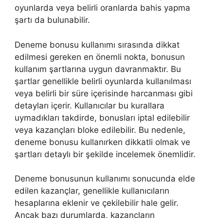
oyunlarda veya belirli oranlarda bahis yapma
şartı da bulunabilir.
Deneme bonusu kullanımı sırasında dikkat
edilmesi gereken en önemli nokta, bonusun
kullanım şartlarına uygun davranmaktır. Bu
şartlar genellikle belirli oyunlarda kullanılması
veya belirli bir süre içerisinde harcanması gibi
detayları içerir. Kullanıcılar bu kurallara
uymadıkları takdirde, bonusları iptal edilebilir
veya kazançları bloke edilebilir. Bu nedenle,
deneme bonusu kullanırken dikkatli olmak ve
şartları detaylı bir şekilde incelemek önemlidir.
Deneme bonusunun kullanımı sonucunda elde
edilen kazançlar, genellikle kullanıcıların
hesaplarına eklenir ve çekilebilir hale gelir.
Ancak bazı durumlarda, kazançların