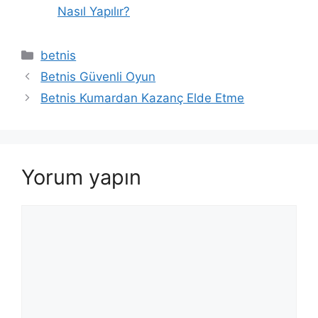
Nasıl Yapılır?
Kategoriler
betnis
Betnis Güvenli Oyun
Betnis Kumardan Kazanç Elde Etme
Yorum yapın
Yorum