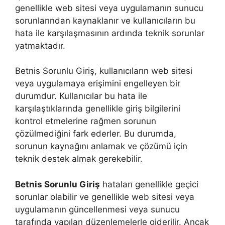
genellikle web sitesi veya uygulamanın sunucu
sorunlarından kaynaklanır ve kullanıcıların bu
hata ile karşılaşmasının ardında teknik sorunlar
yatmaktadır.
Betnis Sorunlu Giriş, kullanıcıların web sitesi
veya uygulamaya erişimini engelleyen bir
durumdur. Kullanıcılar bu hata ile
karşılaştıklarında genellikle giriş bilgilerini
kontrol etmelerine rağmen sorunun
çözülmediğini fark ederler. Bu durumda,
sorunun kaynağını anlamak ve çözümü için
teknik destek almak gerekebilir.
Betnis Sorunlu Giriş
hataları genellikle geçici
sorunlar olabilir ve genellikle web sitesi veya
uygulamanın güncellenmesi veya sunucu
tarafında yapılan düzenlemelerle giderilir. Ancak