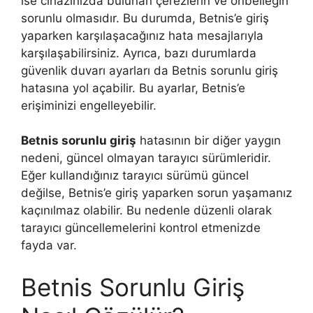
ise cihazınızda bulunan çerezlerin ve önbelleğin
sorunlu olmasıdır. Bu durumda, Betnis’e giriş
yaparken karşılaşacağınız hata mesajlarıyla
karşılaşabilirsiniz. Ayrıca, bazı durumlarda
güvenlik duvarı ayarları da Betnis sorunlu giriş
hatasına yol açabilir. Bu ayarlar, Betnis’e
erişiminizi engelleyebilir.
Betnis sorunlu giriş
hatasının bir diğer yaygın
nedeni, güncel olmayan tarayıcı sürümleridir.
Eğer kullandığınız tarayıcı sürümü güncel
değilse, Betnis’e giriş yaparken sorun yaşamanız
kaçınılmaz olabilir. Bu nedenle düzenli olarak
tarayıcı güncellemelerini kontrol etmenizde
fayda var.
Betnis Sorunlu Giriş