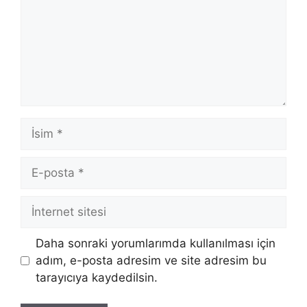
İsim
E-
posta
İnternet
sitesi
Daha sonraki yorumlarımda kullanılması için
adım, e-posta adresim ve site adresim bu
tarayıcıya kaydedilsin.