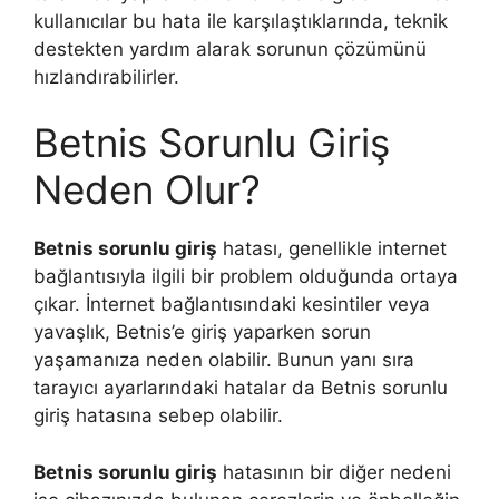
kullanıcılar bu hata ile karşılaştıklarında, teknik
destekten yardım alarak sorunun çözümünü
hızlandırabilirler.
Betnis Sorunlu Giriş
Neden Olur?
Betnis sorunlu giriş
hatası, genellikle internet
bağlantısıyla ilgili bir problem olduğunda ortaya
çıkar. İnternet bağlantısındaki kesintiler veya
yavaşlık, Betnis’e giriş yaparken sorun
yaşamanıza neden olabilir. Bunun yanı sıra
tarayıcı ayarlarındaki hatalar da Betnis sorunlu
giriş hatasına sebep olabilir.
Betnis sorunlu giriş
hatasının bir diğer nedeni