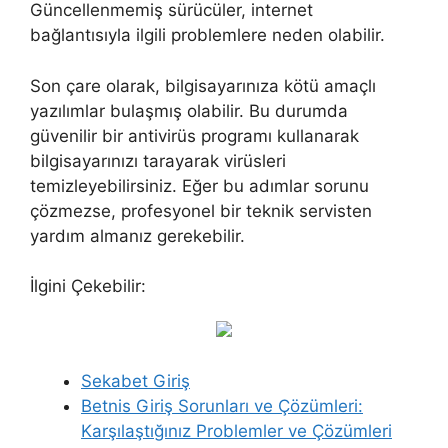
Güncellenmemiş sürücüler, internet
bağlantısıyla ilgili problemlere neden olabilir.
Son çare olarak, bilgisayarınıza kötü amaçlı
yazılımlar bulaşmış olabilir. Bu durumda
güvenilir bir antivirüs programı kullanarak
bilgisayarınızı tarayarak virüsleri
temizleyebilirsiniz. Eğer bu adımlar sorunu
çözmezse, profesyonel bir teknik servisten
yardım almanız gerekebilir.
İlgini Çekebilir:
Sekabet Giriş
Betnis Giriş Sorunları ve Çözümleri:
Karşılaştığınız Problemler ve Çözümleri