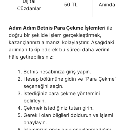
Dijital
50 TL
Anında
Cüzdanlar
Adım Adım Betnis Para Çekme İşlemleri
ile
doğru bir şekilde işlem gerçekleştirmek,
kazançlarınızı almanızı kolaylaştırır. Aşağıdaki
adımları takip ederek bu süreci daha verimli
hâle getirebilirsiniz:
Betnis hesabınıza giriş yapın.
Hesap bölümüne gidin ve “Para Çekme”
seçeneğini seçin.
İstediğiniz para çekme yöntemini
belirleyin.
Çekmek istediğiniz tutarı girin.
Gerekli olan bilgileri doldurun ve işlemi
onaylayın.
İşleminizin onaylanıp onaylanmadığını