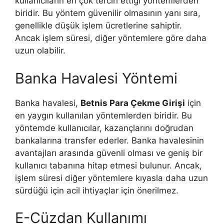
kullanıcıların en çok tercih ettiği yöntemlerden
biridir. Bu yöntem güvenilir olmasının yanı sıra,
genellikle düşük işlem ücretlerine sahiptir.
Ancak işlem süresi, diğer yöntemlere göre daha
uzun olabilir.
Banka Havalesi Yöntemi
Banka havalesi,
Betnis Para Çekme Girişi
için
en yaygın kullanılan yöntemlerden biridir. Bu
yöntemde kullanıcılar, kazançlarını doğrudan
bankalarına transfer ederler. Banka havalesinin
avantajları arasında güvenli olması ve geniş bir
kullanıcı tabanına hitap etmesi bulunur. Ancak,
işlem süresi diğer yöntemlere kıyasla daha uzun
sürdüğü için acil ihtiyaçlar için önerilmez.
E-Cüzdan Kullanımı