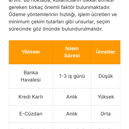
artırır. Bu noktada, kullanıcıların dikkat etmesi
gereken birkaç önemli faktör bulunmaktadır.
Ödeme yöntemlerinin hızlılığı, işlem ücretleri ve
minimum çekim tutarları gibi unsurlar, seçim
sürecinde göz önünde bulundurulmalıdır.
İşlem
Yöntem
Ücretler
Süresi
Banka
1-3 iş günü
Düşük
Havalesi
Kredi Kartı
Anlık
Yüksek
E-Cüzdan
Anlık
Orta