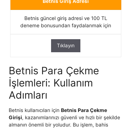
Betnis Giriş Adresi
Betnis güncel giriş adresi ve 100 TL
deneme bonusundan faydalanmak için
Tıklayın
Betnis Para Çekme
İşlemleri: Kullanım
Adımları
Betnis kullanıcıları için
Betnis Para Çekme
Girişi
, kazanımlarınızı güvenli ve hızlı bir şekilde
almanın önemli bir yoludur. Bu işlem, bahis