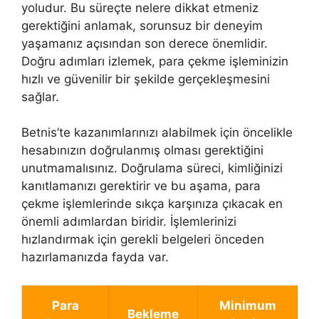
yoludur. Bu süreçte nelere dikkat etmeniz
gerektiğini anlamak, sorunsuz bir deneyim
yaşamanız açısından son derece önemlidir.
Doğru adımları izlemek, para çekme işleminizin
hızlı ve güvenilir bir şekilde gerçekleşmesini
sağlar.
Betnis’te kazanımlarınızı alabilmek için öncelikle
hesabınızın doğrulanmış olması gerektiğini
unutmamalısınız. Doğrulama süreci, kimliğinizi
kanıtlamanızı gerektirir ve bu aşama, para
çekme işlemlerinde sıkça karşınıza çıkacak en
önemli adımlardan biridir. İşlemlerinizi
hızlandırmak için gerekli belgeleri önceden
hazırlamanızda fayda var.
Para
Minimum
Bekleme