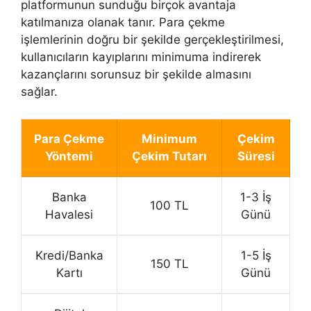
platformunun sunduğu birçok avantaja
katılmanıza olanak tanır. Para çekme
işlemlerinin doğru bir şekilde gerçekleştirilmesi,
kullanıcıların kayıplarını minimuma indirerek
kazançlarını sorunsuz bir şekilde almasını
sağlar.
Para Çekme
Minimum
Çekim
Yöntemi
Çekim Tutarı
Süresi
Banka
1-3 İş
100 TL
Havalesi
Günü
Kredi/Banka
1-5 İş
150 TL
Kartı
Günü