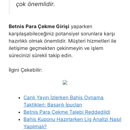
çok önemlidir.
Betnis Para Çekme Girişi
yaparken
karşılaşabileceğiniz potansiyel sorunlara karşı
hazırlıklı olmak önemlidir. Müşteri hizmetleri ile
iletişime geçmekten çekinmeyin ve işlem
sürecinizi sürekli takip edin.
İlgini Çekebilir:
Canlı Yayın İzlerken Bahis Oynama
Taktikleri: Başarılı İpuçları
Betnis Para Çekme Talebi Reddedildi
Bahis Kuponu Hazırlarken Lig Analizi Nasıl
Yapılmalı?