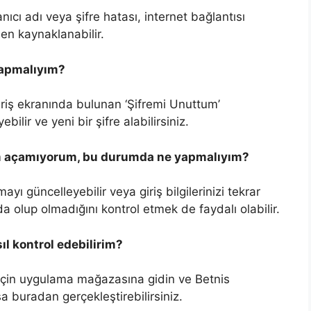
ıcı adı veya şifre hatası, internet bağlantısı
en kaynaklanabilir.
yapmalıyım?
giriş ekranında bulunan ‘Şifremi Unuttum’
bilir ve yeni bir şifre alabilirsiniz.
um açamıyorum, bu durumda ne yapmalıyım?
ayı güncelleyebilir veya giriş bilgilerinizi tekrar
a olup olmadığını kontrol etmek de faydalı olabilir.
l kontrol edebilirim?
 için uygulama mağazasına gidin ve Betnis
 buradan gerçekleştirebilirsiniz.