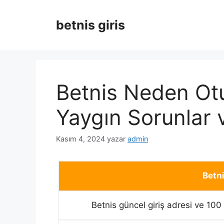
İçeriğe
atla
betnis giris
Betnis Neden Ot
Yaygın Sorunlar 
Kasım 4, 2024
yazar
admin
Betni
Betnis güncel giriş adresi ve 1