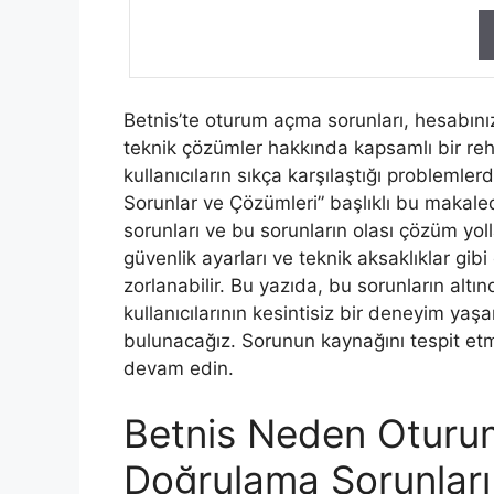
Betnis’te oturum açma sorunları, hesabınız
teknik çözümler hakkında kapsamlı bir re
kullanıcıların sıkça karşılaştığı problemle
Sorunlar ve Çözümleri” başlıklı bu makale
sorunları ve bu sorunların olası çözüm yol
güvenlik ayarları ve teknik aksaklıklar gib
zorlanabilir. Bu yazıda, bu sorunların altı
kullanıcılarının kesintisiz bir deneyim ya
bulunacağız. Sorunun kaynağını tespit et
devam edin.
Betnis Neden Oturu
Doğrulama Sorunları