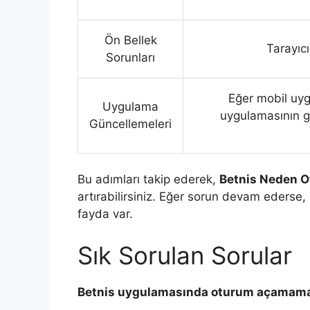
Ön Bellek
Tarayıcı
Sorunları
Eğer mobil uyg
Uygulama
uygulamasının gü
Güncellemeleri
Bu adımları takip ederek,
Betnis Neden O
artırabilirsiniz. Eğer sorun devam ederse, 
fayda var.
Sık Sorulan Sorular
Betnis uygulamasında oturum açamama 