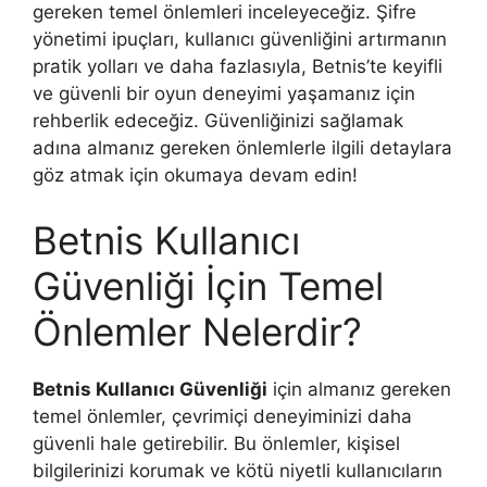
gereken temel önlemleri inceleyeceğiz. Şifre
yönetimi ipuçları, kullanıcı güvenliğini artırmanın
pratik yolları ve daha fazlasıyla, Betnis’te keyifli
ve güvenli bir oyun deneyimi yaşamanız için
rehberlik edeceğiz. Güvenliğinizi sağlamak
adına almanız gereken önlemlerle ilgili detaylara
göz atmak için okumaya devam edin!
Betnis Kullanıcı
Güvenliği İçin Temel
Önlemler Nelerdir?
Betnis Kullanıcı Güvenliği
için almanız gereken
temel önlemler, çevrimiçi deneyiminizi daha
güvenli hale getirebilir. Bu önlemler, kişisel
bilgilerinizi korumak ve kötü niyetli kullanıcıların