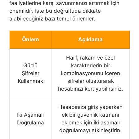
faaliyetlerine karşı savunmanızı artırmak için
önemlidir. İşte bu doğrultuda dikkate
alabileceğiniz bazı temel önlemler:
Önlem
Açıklama
Harf, rakam ve özel
Güçlü
karakterlerin bir
Şifreler
kombinasyonunu içeren
Kullanmak
şifreler oluşturarak
hesabınızı koruyabilirsiniz.
Hesabınıza giriş yaparken
İki Aşamalı
ek bir güvenlik katmanı
Doğrulama
eklemek için iki aşamalı
doğrulamayı etkinleştirin.