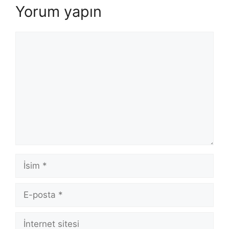
Yorum yapın
Yorum
İsim
E-
posta
İnternet