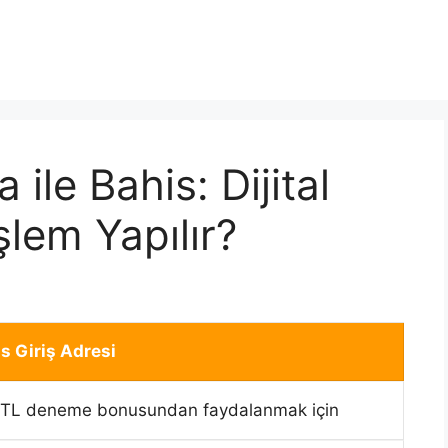
 ile Bahis: Dijital
İşlem Yapılır?
s Giriş Adresi
00 TL deneme bonusundan faydalanmak için