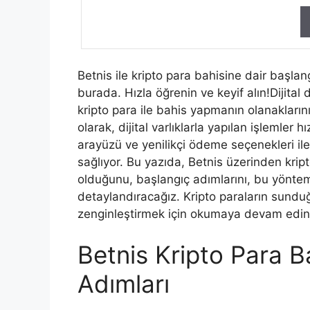
Betnis ile kripto para bahisine dair başlan
burada. Hızla öğrenin ve keyif alın!Dijita
kripto para ile bahis yapmanın olanakların
olarak, dijital varlıklarla yapılan işlemler 
arayüzü ve yenilikçi ödeme seçenekleri ile
sağlıyor. Bu yazıda, Betnis üzerinden kri
olduğunu, başlangıç adımlarını, bu yönteml
detaylandıracağız. Kripto paraların sunduğ
zenginleştirmek için okumaya devam edin
Betnis Kripto Para B
Adımları