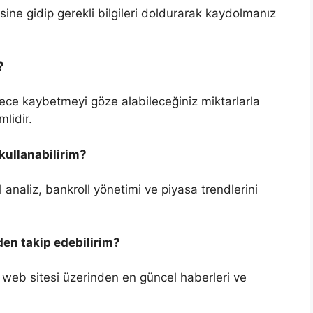
ine gidip gerekli bilgileri doldurarak kaydolmanız
?
ece kaybetmeyi göze alabileceğiniz miktarlarla
lidir.
 kullanabilirim?
l analiz, bankroll yönetimi ve piyasa trendlerini
den takip edebilirim?
 web sitesi üzerinden en güncel haberleri ve