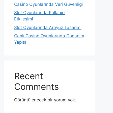
Casino Oyunlarında Veri Güvenliği
Slot Oyunlarında Kullanıcı
Etkileşimi
Slot Oyunlarında Arayüz Tasarımı
Canlı Casino Oyunlarında Donanım
Yapısı
Recent
Comments
Görüntülenecek bir yorum yok.