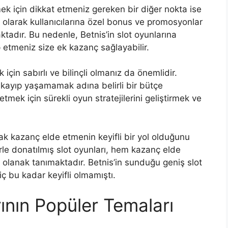
ek için dikkat etmeniz gereken bir diğer nokta ise
 olarak kullanıcılarına özel bonus ve promosyonlar
ktadır. Bu nedenle, Betnis’in slot oyunlarına
p etmeniz size ek kazanç sağlayabilir.
için sabırlı ve bilinçli olmanız da önemlidir.
 kayıp yaşamamak adına belirli bir bütçe
tmek için sürekli oyun stratejilerini geliştirmek ve
rak kazanç elde etmenin keyifli bir yol olduğunu
rle donatılmış slot oyunları, hem kazanç elde
 olanak tanımaktadır. Betnis’in sunduğu geniş slot
ç bu kadar keyifli olmamıştı.
ının Popüler Temaları