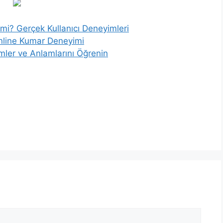
r mi? Gerçek Kullanıcı Deneyimleri
Online Kumar Deneyimi
mler ve Anlamlarını Öğrenin