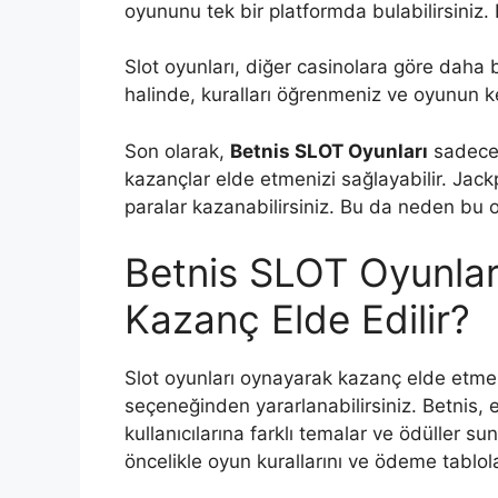
oyununu tek bir platformda bulabilirsiniz.
Slot oyunları, diğer casinolara göre daha b
halinde, kuralları öğrenmeniz ve oyunun ke
Son olarak,
Betnis SLOT Oyunları
sadece 
kazançlar elde etmenizi sağlayabilir. Jac
paralar kazanabilirsiniz. Bu da neden bu oy
Betnis SLOT Oyunlar
Kazanç Elde Edilir?
Slot oyunları oynayarak kazanç elde etmek 
seçeneğinden yararlanabilirsiniz. Betnis, e
kullanıcılarına farklı temalar ve ödüller 
öncelikle oyun kurallarını ve ödeme tablol