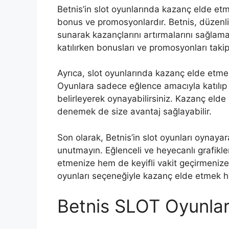
Betnis’in slot oyunlarında kazanç elde etm
bonus ve promosyonlardır. Betnis, düzenli
sunarak kazançlarını artırmalarını sağlama
katılırken bonusları ve promosyonları taki
Ayrıca, slot oyunlarında kazanç elde etmek 
Oyunlara sadece eğlence amacıyla katılıp
belirleyerek oynayabilirsiniz. Kazanç elde e
denemek de size avantaj sağlayabilir.
Son olarak, Betnis’in slot oyunları oynaya
unutmayın. Eğlenceli ve heyecanlı grafikle
etmenize hem de keyifli vakit geçirmenize
oyunları seçeneğiyle kazanç elde etmek hi
Betnis SLOT Oyunlar