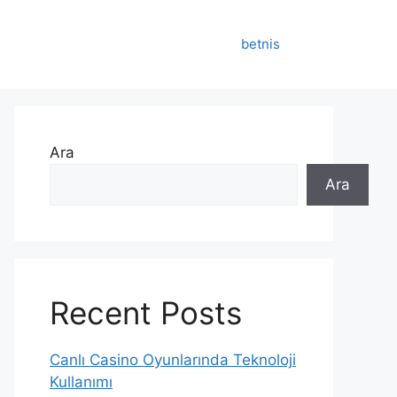
betnis
Ara
Ara
Recent Posts
Canlı Casino Oyunlarında Teknoloji
Kullanımı