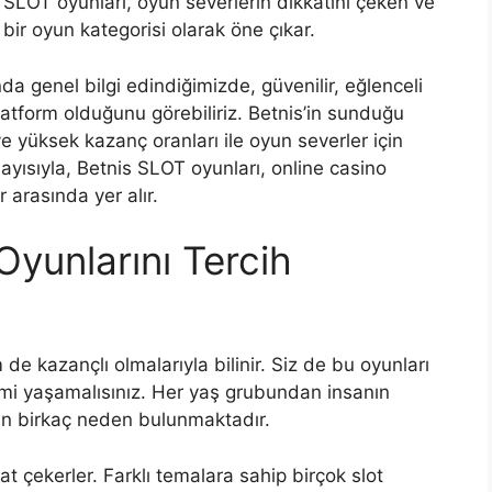
s SLOT oyunları, oyun severlerin dikkatini çeken ve
bir oyun kategorisi olarak öne çıkar.
a genel bilgi edindiğimizde, güvenilir, eğlenceli
atform olduğunu görebiliriz. Betnis’in sunduğu
e yüksek kazanç oranları ile oyun severler için
layısıyla, Betnis SLOT oyunları, online casino
 arasında yer alır.
yunlarını Tercih
de kazançlı olmalarıyla bilinir. Siz de bu oyunları
imi yaşamalısınız. Her yaş grubundan insanın
için birkaç neden bulunmaktadır.
ikkat çekerler. Farklı temalara sahip birçok slot