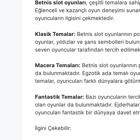
Betnis slot oyunları
, çeşitli temalara sah
Eğlenceli ve kazançlı oyun deneyimi sunan 
oyuncuların ilgisini çekmektedir.
Klasik Temalar:
Betnis slot oyunlarının p
oyunlar, yıldızlar ve şans sembolleri bulu
seven oyuncular tarafından tercih edilmek
Macera Temaları:
Betnis slot oyunlarının
da bulunmaktadır. Egzotik ada temalı oyunl
temalar, oyuncuları farklı dünyalara götür
Fantastik Temalar:
Bazı oyuncuların terci
olan oyunlar da bulunmaktadır. Ejderhalar,
oyuncuları fantastik bir dünyaya davet et
İlgini Çekebilir: