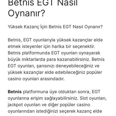
Betnis EGT Nasıl
Oynanır?
Yüksek Kazanç İçin Betnis EGT Nasıl Oynanır?
Betnis, EGT oyunlarıyla yüksek kazançlar elde
etmek isteyenler için harika bir seçenektir.
Betnis platformunda EGT oyunları oynayarak
büyük miktarlarda para kazanabilirsiniz. Betnis
EGT oyunları, şansınızı deneyebileceğiniz ve
yüksek kazançlar elde edebileceğiniz popüler
casino oyunları arasındadır.
Betnis
platformuna üye olduktan sonra, EGT
oyunlarına erişim sağlayabilirsiniz. Slot oyunları,
jackpot oyunları ve diğer popüler casino
oyunlarından istediğinizi seçerek kazanç elde