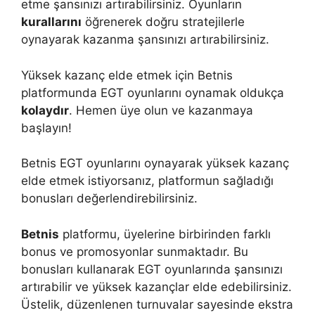
etme şansınızı artırabilirsiniz. Oyunların
kurallarını
öğrenerek doğru stratejilerle
oynayarak kazanma şansınızı artırabilirsiniz.
Yüksek kazanç elde etmek için Betnis
platformunda EGT oyunlarını oynamak oldukça
kolaydır
. Hemen üye olun ve kazanmaya
başlayın!
Betnis EGT oyunlarını oynayarak yüksek kazanç
elde etmek istiyorsanız, platformun sağladığı
bonusları değerlendirebilirsiniz.
Betnis
platformu, üyelerine birbirinden farklı
bonus ve promosyonlar sunmaktadır. Bu
bonusları kullanarak EGT oyunlarında şansınızı
artırabilir ve yüksek kazançlar elde edebilirsiniz.
Üstelik, düzenlenen turnuvalar sayesinde ekstra