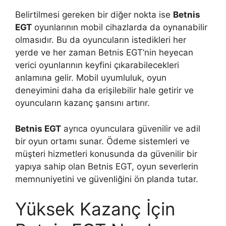
Belirtilmesi gereken bir diğer nokta ise
Betnis
EGT
oyunlarının mobil cihazlarda da oynanabilir
olmasıdır. Bu da oyuncuların istedikleri her
yerde ve her zaman Betnis EGT’nin heyecan
verici oyunlarının keyfini çıkarabilecekleri
anlamına gelir. Mobil uyumluluk, oyun
deneyimini daha da erişilebilir hale getirir ve
oyuncuların kazanç şansını artırır.
Betnis EGT
ayrıca oyunculara güvenilir ve adil
bir oyun ortamı sunar. Ödeme sistemleri ve
müşteri hizmetleri konusunda da güvenilir bir
yapıya sahip olan Betnis EGT, oyun severlerin
memnuniyetini ve güvenliğini ön planda tutar.
Yüksek Kazanç İçin