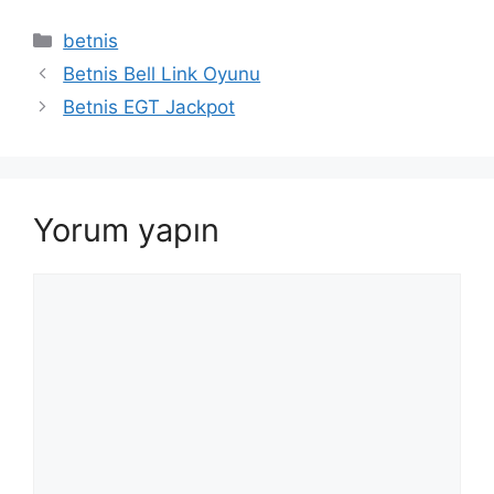
Kategoriler
betnis
Betnis Bell Link Oyunu
Betnis EGT Jackpot
Yorum yapın
Yorum