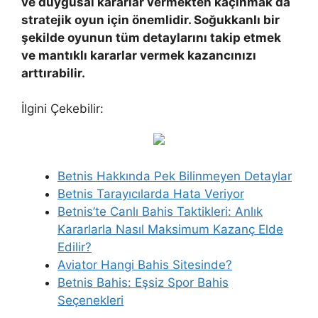
ve duygusal kararlar vermekten kaçınmak da
stratejik oyun için önemlidir. Soğukkanlı bir
şekilde oyunun tüm detaylarını takip etmek
ve mantıklı kararlar vermek kazancınızı
arttırabilir.
İlgini Çekebilir:
Betnis Hakkında Pek Bilinmeyen Detaylar
Betnis Tarayıcılarda Hata Veriyor
Betnis’te Canlı Bahis Taktikleri: Anlık
Kararlarla Nasıl Maksimum Kazanç Elde
Edilir?
Aviator Hangi Bahis Sitesinde?
Betnis Bahis: Eşsiz Spor Bahis
Seçenekleri